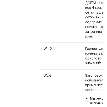
ДОЛЖНЫ зат
все 4 края к
сетки. Если 
сетки 4x1 и 
содержит ст
поиска, допу
затрагивать 
края.
WL-2
Размер видж
изменить как
одного из с
значений: 2x2
WL-3
Заголовок в
используется
применяется
согласованн
Мы реком
использов