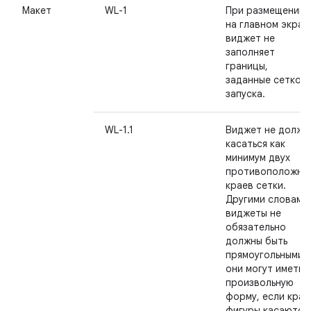
Макет
WL-1
При размещении
на главном экран
виджет не
заполняет
границы,
заданные сеткой
запуска.
WL-1.1
Виджет не долже
касаться как
минимум двух
противоположны
краев сетки.
Другими словами,
виджеты не
обязательно
должны быть
прямоугольными,
они могут иметь
произвольную
форму, если края
фигуры касаются