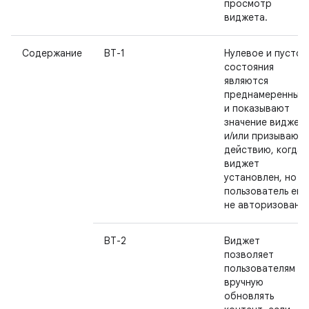
просмотр
виджета.
Содержание
ВТ-1
Нулевое и пустое
состояния
являются
преднамеренным
и показывают
значение виджет
и/или призывают 
действию, когда
виджет
установлен, но
пользователь ещ
не авторизован.
ВТ-2
Виджет
позволяет
пользователям
вручную
обновлять