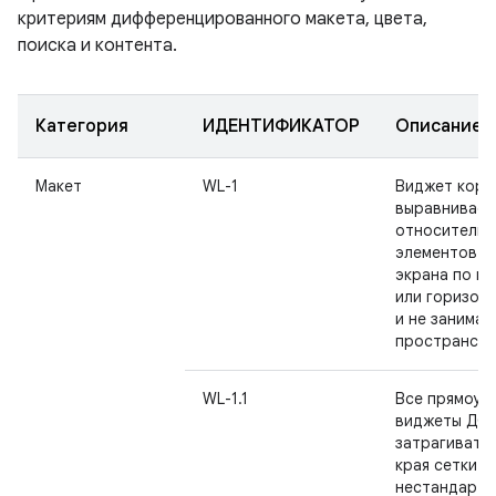
критериям дифференцированного макета, цвета,
поиска и контента.
Категория
ИДЕНТИФИКАТОР
Описание
Макет
WL-1
Виджет корр
выравнивает
относительн
элементов г
экрана по в
или горизон
и не занимае
пространств
WL-1.1
Все прямоуг
виджеты ДО
затрагивать 
края сетки. 
нестандарт