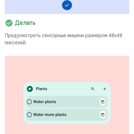
check_circle
Делать
Предусмотреть сенсорные мишени размером 48x48
пикселей.