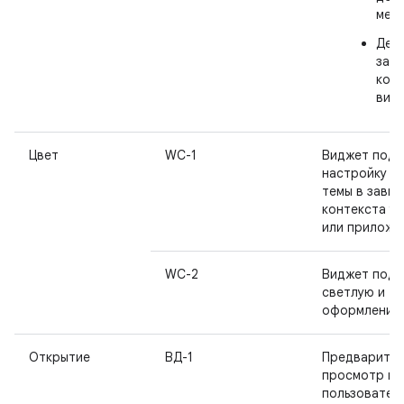
мест
Дей
зави
кон
вид
Цвет
WC-1
Виджет под
настройку ц
темы в зави
контекста у
или приложе
WC-2
Виджет под
светлую и т
оформления.
Открытие
ВД-1
Предварител
просмотр вк
пользовател