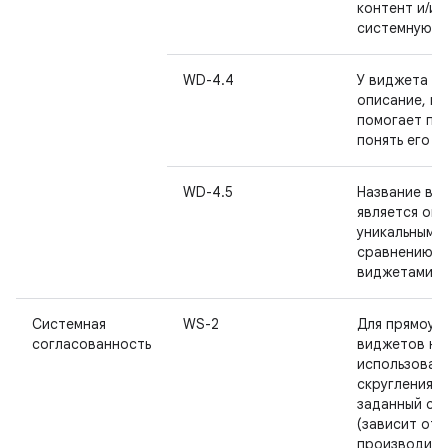
контент и/ил
системную т
WD-4.4
У виджета ес
описание, к
помогает по
понять его ц
WD-4.5
Название ви
является опи
уникальным 
сравнению с
виджетами п
Системная
WS-2
Для прямоуг
согласованность
виджетов не
использоват
скругления у
заданный си
(зависит от
производите