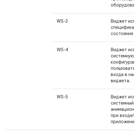
оборудовани
WS-3
Виджет испо
спецификац
состояния за
WS-4
Виджет испо
системную
конфигураци
пользовател
входа в нас
виджета.
WS-5
Виджет испо
системный
анимационны
при входе/вы
приложения.