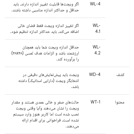
WL-4
اگر ویجت‌ها قابلیت تغییر اندازه دارند، باید
حداقل و حداکثر اندازه مناسبی داشته باشند.
WL-
اگر تغییر اندازه ویجت فقط فضای خالی
4.1
اضافه می‌کند، باید حداکثر اندازه تنظیم شود.
WL-
حداقل اندازه ویجت شما باید همچنان
4.2
ارزشمند باشد و الزامات هدف لمسی (۴۸x۴۸)
را برآورده کند.
کشف
WD-4
ویجت باید پیش‌نمایش‌های دقیقی در
انتخابگر ویجت (دارایی استاتیک) داشته
باشد.
محتوا
WT-1
حالت‌های صفر و خالی عمدی هستند و مقدار
ویجت را نشان می‌دهند و/یا وقتی ویجت
نصب شده است اما کاربر هنوز وارد سیستم
نشده است، فراخوانی برای اقدام ارائه
می‌دهند.