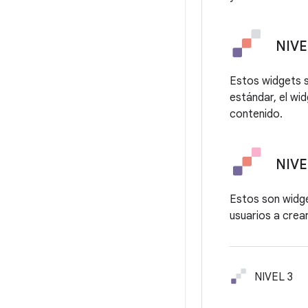
NIVE
Estos widgets s
estándar, el wid
contenido.
NIVE
Estos son widge
usuarios a crear
NIVEL 3