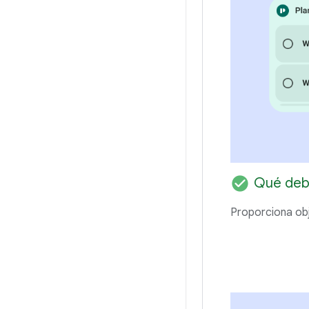
check_circle
Qué deb
Proporciona obj