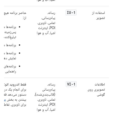
IU-1
استفاده از
رسانه،
عناصر برنامه هیچ تص
تصویر
پیام‌رسانی،
از:
تماس، ناوبری،
برنامه‌ها می
POI، اینترنت
پس‌زمینه صف
اشیا، آب و هوا
تبلیغ‌کننده، 
برنامه‌ها می‌
برنامه‌ها می
نمایش دهند.
برنامه‌های نا
راهنمایی در 
VI-1
اطلاعات
رسانه،
فقط اندروید اتو:
اگر
تصویری روی
پیام‌رسانی
برای انجام یک درخوا
گوشی
(قالب‌بندی‌شده)،
دستور می‌دهد فقط د
تماس، ناوبری،
بیشتر، به بخش
مدیر
POI، اینترنت
برای ناوبری، نقاط مو
اشیا، آب و هوا