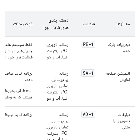
دسته بندی
معیارها
شناسه
توضیحات
های قابل اجرا
PE-1
تجربیات پارک
رسانه، ناوبری،
فقط سیستم عامل اند
شده
POI، اینترنت
جریان‌های ورود به س
اشیا، آب و هوا
فعالیت‌های خود ارائه
SA-1
انیمیشن صفحه
رسانه،
برنامه نباید عناصر
نمایش
پیام‌رسانی،
دهد.
تماس، ناوبری،
استثنا:
POI، اینترنت
هستند که به وظیفه ر
اشیا، آب و هوا
AD-1
تبلیغات
رسانه،
برنامه نباید تبلیغات
تصویری یا
پیام‌رسانی،
متنی
تماس، ناوبری،
POI، اینترنت
اشیا، آب و هوا