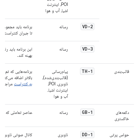
POI، اینترنت
اشیا، آب و هوا
VD-2
رسانه
برنامه باید مجموعه آ
تا جبران کنتراست خو
VD-3
رسانه
این برنامه باید رنگ‌
بهینه کند.
TH-1
قالب‌بندی
پیام‌رسانی
(قالب‌بندی‌شده)،
بالاتر اضافه می‌کنند
ناوبری، POI،
به کنتراست
مراجعه ک
اینترنت اشیا،
آب و هوا
GB-1
دکمه‌های
رسانه
عناصر تعاملی که عمدا
خاکستری
DD-1
حواس پرتی
ناوبری
کانال صوتی ناوبری ف