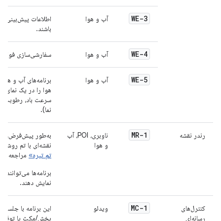
WE-3
آب و هوا
اطلاعات پیش‌بینی بای
باشند.
WE-4
آب و هوا
سفارشی‌سازی فواصل پی
WE-5
آب و هوا
برنامه‌های آب و هوا
هوا را در یک نمای م
سرعت باد، رطوبت، پ
نما).
MR-1
رندر نقشه
ناوبری، POI، آب
به‌طور پیش‌فرض، برن
و هوا
نقشه‌ای با تم روشن ی
تم تیره»
مراجعه کنی
برنامه‌ها می‌توانند ب
نمایش دهند.
MC-1
کنترل‌های
ویدئو
این برنامه با جلسه ر
رسانه‌ای
پخش/مکث یا توقف پخش