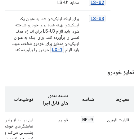
LS-U2
مشابه LS-U1
LS-U3
برای اینکه اپلیکیشن شما به عنوان یک
اپلیکیشن بهینه شده برای خودرو شناخته
شود، باید الزام LS-U3 برای اندازه هدف
لمسی را برآورده کند. برای اینکه به عنوان
اپلیکیشن متمایز برای خودرو شناخته شود،
UX-1
باید الزام
خودرو را برآورده کند.
تمایز خودرو
دسته بندی
معیارها
شناسه
توضیحات
های قابل اجرا
NF-9
قابلیت ناوبری
ناوبری
این برنامه از رندرینگ
نمایشگرهای خوشه‌ای
پشتیبانی می‌کند و ف
کاشی‌های نقشه را در 