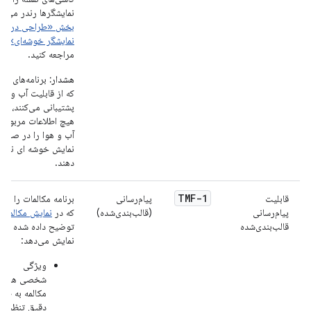
نمایشگرها رندر می‌کن
بخش «طراحی در
نمایشگر خوشه‌ای»
مراجعه کنید.
هشدار:
برنامه‌های ناو
که از قابلیت آب و هوا
پشتیبانی می‌کنند، نبای
هیچ اطلاعات مربوط 
آب و هوا را در صفحه
نمایش خوشه ای نمای
دهند.
TMF-1
قابلیت
پیام‌رسانی
برنامه مکالمات را هما
پیام‌رسانی
(قالب‌بندی‌شده)
که در
نمایش مکالمات
قالب‌بندی‌شده
توضیح داده شده اس
نمایش می‌دهد:
ویژگی
شخصی هر
مکالمه به طور
دقیق تنظیم