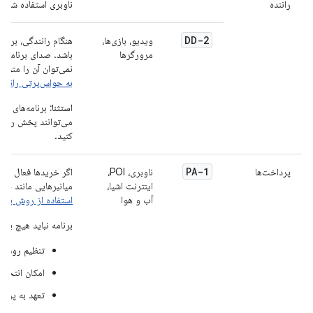
راننده
ناوبری استفاده شود.
DD-2
ویدیو، بازی‌ها،
هنگام رانندگی، برنامه
مرورگرها
باشد. صدای برنامه ب
نمی‌توان آن را متوق
به حواس‌پرتی راننده
استثنا:
برنامه‌های وی
می‌توانند پخش را در 
کنید.
PA-1
پرداخت‌ها
ناوبری، POI،
اگر خریدها فعال باشند
اینترنت اشیا،
میانبرهایی مانند خری
آب و هوا
استفاده از روش پر
برنامه نباید هیچ یک ا
تنظیم روش‌ه
امکان انتخاب
تعهد به پردا