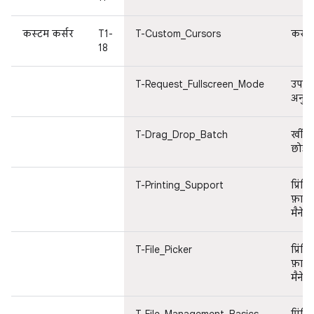
कस्टम कर्सर
T1-
T-Custom_Cursors
कर्सर
18
T-Request_Fullscreen_Mode
उपयोग
अनुभ
T-Drag_Drop_Batch
खींच
छोड़न
T-Printing_Support
प्रिंट
फ़ाइ
मैनेजम
T-File_Picker
प्रिंट
फ़ाइ
मैनेजम