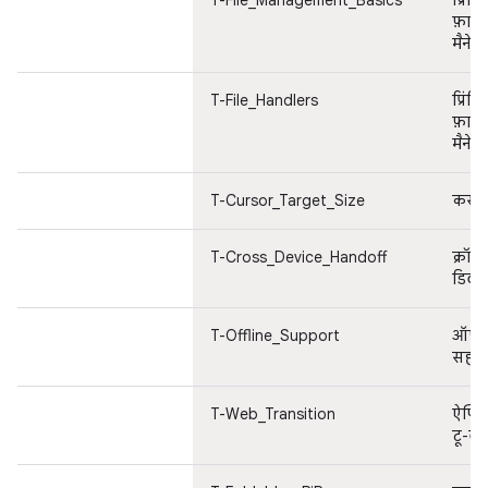
T-File_Management_Basics
प्रिंट
फ़ाइ
मैनेजम
T-File_Handlers
प्रिंट
फ़ाइ
मैनेजम
T-Cursor_Target_Size
कर्सर
T-Cross_Device_Handoff
क्रॉस
डिवा
T-Offline_Support
ऑफ़
सहाय
T-Web_Transition
ऐप्ल
टू-वेब