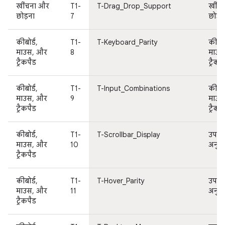
खींचना और
T1-
T-Drag_Drop_Support
खींच
छोड़ना
7
छोड़न
कीबोर्ड,
T1-
T-Keyboard_Parity
कीबोर्
माउस, और
8
माउस
ट्रैकपैड
ट्रैकप
कीबोर्ड,
T1-
T-Input_Combinations
कीबोर्
माउस, और
9
माउस
ट्रैकपैड
ट्रैकप
कीबोर्ड,
T1-
T-Scrollbar_Display
उपयोग
माउस, और
10
अनुभ
ट्रैकपैड
कीबोर्ड,
T1-
T-Hover_Parity
उपयोग
माउस, और
11
अनुभ
ट्रैकपैड