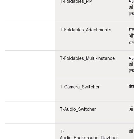
T-Foldables_PiP
मल्टी
और ए
ज़्यादा
T-Foldables_Attachments
मल्टी
और ए
ज़्यादा
T-Foldables_Multi-Instance
मल्टी
और ए
ज़्यादा
T-Camera_Switcher
कैमरा
T-Audio_Switcher
ऑडिय
T-
ऑडिय
Audio_Background_Playback