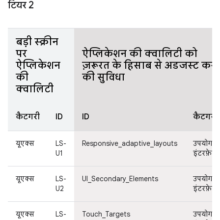
टियर 2
बड़ी स्क्रीन
पर
ऐप्लिकेशन की क्वालिटी को
ऐप्लिकेशन
ज़रूरत के हिसाब से अडजस्ट करन
की
की सुविधा
क्वालिटी
कैटगरी
ID
ID
कैटगरी
यूएक्स
LS-
Responsive_adaptive_layouts
उपयोगकर्
U1
इंटरफ़ेस
यूएक्स
LS-
UI_Secondary_Elements
उपयोगकर्
U2
इंटरफ़ेस
यूएक्स
LS-
Touch_Targets
उपयोगकर्