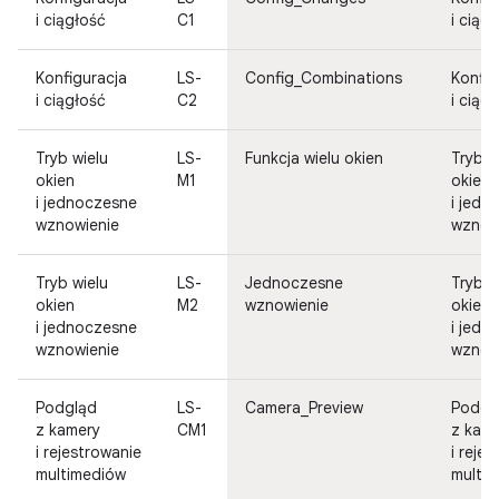
i ciągłość
C1
i ciąg
Konfiguracja
LS-
Config_Combinations
Konfig
i ciągłość
C2
i ciąg
Tryb wielu
LS-
Funkcja wielu okien
Tryb w
okien
M1
okien
i jednoczesne
i jedn
wznowienie
wznow
Tryb wielu
LS-
Jednoczesne
Tryb w
okien
M2
wznowienie
okien
i jednoczesne
i jedn
wznowienie
wznow
Podgląd
LS-
Camera_Preview
Podgl
z kamery
CM1
z kam
i rejestrowanie
i reje
multimediów
multi