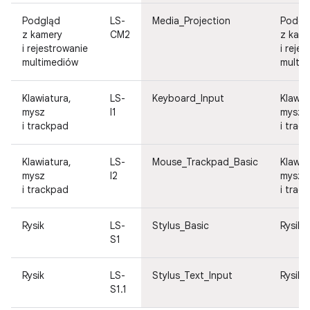
Podgląd
LS-
Media_Projection
Podgl
z kamery
CM2
z kam
i rejestrowanie
i reje
multimediów
multi
Klawiatura,
LS-
Keyboard_Input
Klawia
mysz
I1
mysz
i trackpad
i trac
Klawiatura,
LS-
Mouse_Trackpad_Basic
Klawia
mysz
I2
mysz
i trackpad
i trac
Rysik
LS-
Stylus_Basic
Rysik
S1
Rysik
LS-
Stylus_Text_Input
Rysik
S1.1