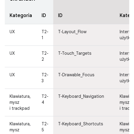
Kategoria
ID
ID
Kateg
UX
T2-
T-Layout_Flow
Interfej
1
użytko
UX
T2-
T-Touch_Targets
Interfej
2
użytko
UX
T2-
T-Drawable_Focus
Interfej
3
użytko
Klawiatura,
T2-
T-Keyboard_Navigation
Klawiat
mysz
4
mysz
i trackpad
i track
Klawiatura,
T2-
T-Keyboard_Shortcuts
Klawiat
mysz
5
mysz