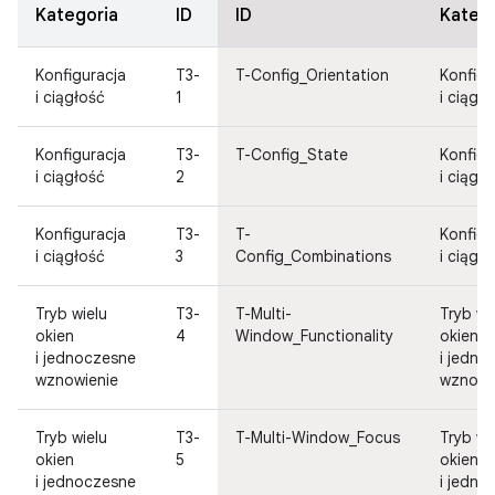
Kategoria
ID
ID
Katego
Konfiguracja
T3-
T-Config_Orientation
Konfigu
i ciągłość
1
i ciągł
Konfiguracja
T3-
T-Config_State
Konfigu
i ciągłość
2
i ciągł
Konfiguracja
T3-
T-
Konfigu
i ciągłość
3
Config_Combinations
i ciągł
Tryb wielu
T3-
T-Multi-
Tryb wi
okien
4
Window_Functionality
okien
i jednoczesne
i jedno
wznowienie
wznowi
Tryb wielu
T3-
T-Multi-Window_Focus
Tryb wi
okien
5
okien
i jednoczesne
i jedno