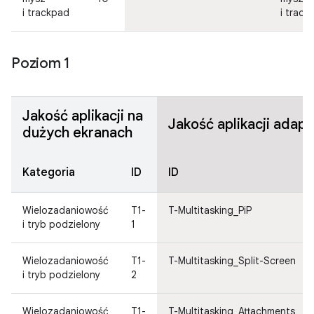
i trackpad
i track
Poziom 1
Jakość aplikacji na
Jakość aplikacji adap
dużych ekranach
Kategoria
ID
ID
Wielozadaniowość
T1-
T-Multitasking_PiP
i tryb podzielony
1
Wielozadaniowość
T1-
T-Multitasking_Split-Screen
i tryb podzielony
2
Wielozadaniowość
T1-
T-Multitasking_Attachments