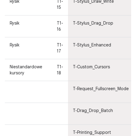
Rysik
T1-
T-Stylus_Draw_Write
15
Rysik
T1-
T-Stylus_Drag_Drop
16
Rysik
T1-
T-Stylus_Enhanced
17
Niestandardowe
T1-
T-Custom_Cursors
kursory
18
T-Request_Fullscreen_Mode
T-Drag_Drop_Batch
T-Printing_Support