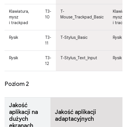
Klawiatura,
T3-
T-
Klawiat
mysz
10
Mouse_Trackpad_Basic
mysz
i trackpad
i track
Rysik
T3-
T-Stylus_Basic
Rysik
11
Rysik
T3-
T-Stylus_Text_Input
Rysik
12
Poziom 2
Jakość
aplikacji na
Jakość aplikacji
dużych
adaptacyjnych
ekranach