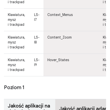
i trackpad
i tr
Klawiatura,
LS-
Context_Menus
Klaw
mysz
I7
mys
i trackpad
i tr
Klawiatura,
LS-
Content_Zoom
Klaw
mysz
I8
mys
i trackpad
i tr
Klawiatura,
LS-
Hover_States
Klaw
mysz
I9
mys
i trackpad
i tr
Poziom 1
Jakość aplikacji na
Jakość aplikacji adap