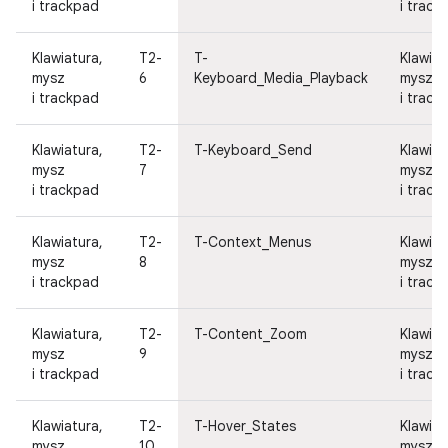
i trackpad
i track
Klawiatura,
T2-
T-
Klawiat
mysz
6
Keyboard_Media_Playback
mysz
i trackpad
i track
Klawiatura,
T2-
T-Keyboard_Send
Klawiat
mysz
7
mysz
i trackpad
i track
Klawiatura,
T2-
T-Context_Menus
Klawiat
mysz
8
mysz
i trackpad
i track
Klawiatura,
T2-
T-Content_Zoom
Klawiat
mysz
9
mysz
i trackpad
i track
Klawiatura,
T2-
T-Hover_States
Klawiat
mysz
10
mysz