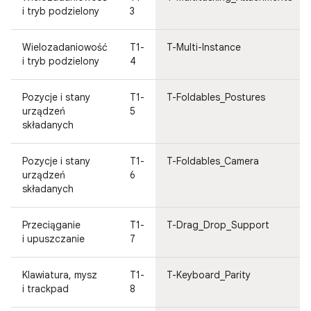
i tryb podzielony
3
Wielozadaniowość
T1-
T-Multi-Instance
i tryb podzielony
4
Pozycje i stany
T1-
T-Foldables_Postures
urządzeń
5
składanych
Pozycje i stany
T1-
T-Foldables_Camera
urządzeń
6
składanych
Przeciąganie
T1-
T-Drag_Drop_Support
i upuszczanie
7
Klawiatura, mysz
T1-
T-Keyboard_Parity
i trackpad
8