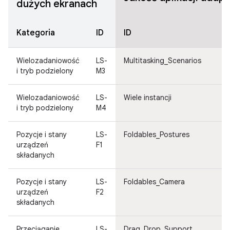
dużych ekranach
Kategoria
ID
ID
Wielozadaniowość
LS-
Multitasking_Scenarios
i tryb podzielony
M3
Wielozadaniowość
LS-
Wiele instancji
i tryb podzielony
M4
Pozycje i stany
LS-
Foldables_Postures
urządzeń
F1
składanych
Pozycje i stany
LS-
Foldables_Camera
urządzeń
F2
składanych
Przeciąganie
LS-
Drag_Drop_Support