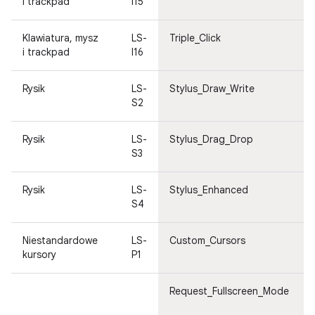
i trackpad
I15
Klawiatura, mysz
LS-
Triple_Click
i trackpad
I16
Rysik
LS-
Stylus_Draw_Write
S2
Rysik
LS-
Stylus_Drag_Drop
S3
Rysik
LS-
Stylus_Enhanced
S4
Niestandardowe
LS-
Custom_Cursors
kursory
P1
Request_Fullscreen_Mode