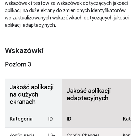
wskazówek i testów ze wskazówek dotyczących jakości
aplikacji na duże ekrany do zmienionych identyfikatorów
we zaktualizowanych wskazówkach dotyczących jakości
aplikacji adaptacyjnych.
Wskazówki
Poziom 3
Jakość aplikacji
Jakość aplikacji
na dużych
adaptacyjnych
ekranach
Kategoria
ID
ID
Kateg
Konfiguracja
LS-
Config_Changes
Konfig