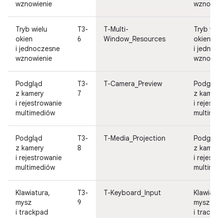
wznowienie
wznowi
Tryb wielu
T3-
T-Multi-
Tryb wi
okien
6
Window_Resources
okien
i jednoczesne
i jedno
wznowienie
wznowi
Podgląd
T3-
T-Camera_Preview
Podglą
z kamery
7
z kame
i rejestrowanie
i rejes
multimediów
multim
Podgląd
T3-
T-Media_Projection
Podglą
z kamery
8
z kame
i rejestrowanie
i rejes
multimediów
multim
Klawiatura,
T3-
T-Keyboard_Input
Klawiat
mysz
9
mysz
i trackpad
i track