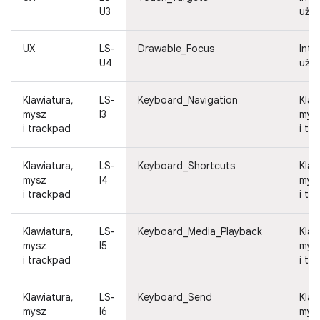
U3
uży
UX
LS-
Drawable_Focus
Inte
U4
uży
Klawiatura,
LS-
Keyboard_Navigation
Klaw
mysz
I3
mys
i trackpad
i tr
Klawiatura,
LS-
Keyboard_Shortcuts
Klaw
mysz
I4
mys
i trackpad
i tr
Klawiatura,
LS-
Keyboard_Media_Playback
Klaw
mysz
I5
mys
i trackpad
i tr
Klawiatura,
LS-
Keyboard_Send
Klaw
mysz
I6
mys