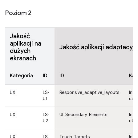
Poziom 2
Jakość
aplikacji na
Jakość aplikacji adaptacyj
dużych
ekranach
Kategoria
ID
ID
Kat
UX
LS-
Responsive_adaptive_layouts
Inte
U1
uży
UX
LS-
UI_Secondary_Elements
Inte
U2
uży
UX
LS-
Touch_Targets
Inte