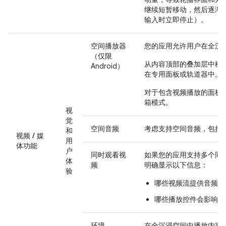
继续短暂移动，然后逐渐
输入时立即停止）。
空间播放器
您的应用允许用户在全沉
（仅限
从内容顶部的叠加层中移
Android）
在专用面板或轨道器中。
对于包含视频播放的面板
箱模式。
视
觉
空间音频
考虑支持空间音频，包括
和
视频 / 媒
用
体功能
户
同时观看视
如果您的应用支持多个同
体
频
明确显示以下信息：
验
哪些视频流提供音频输
哪些播放控件会影响哪
环境
在全沉浸空间中播放内容