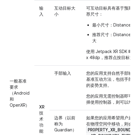
输
互动目标大
可互动目标具有基于预期
入
小
荐尺寸：
最小尺寸：DistanceInM 
推荐尺寸：DistanceInM 
大
使用 Jetpack XR SD
x 48dp，推荐点按目标大小
手部输入
您的应用支持自然手部输入，作
基准互动方法，包括手部
一般基准
的姿势支持。
要求
（Android
您的应用无需控制器即可
和
择使用控制器，则可以增
OpenXR）
XR
技
边界（以前
如果您的应用希望用户从
术
称为
在物理空间中移动，则会
功
PROPERTY_XR_BOUNDA
Guardian）
能