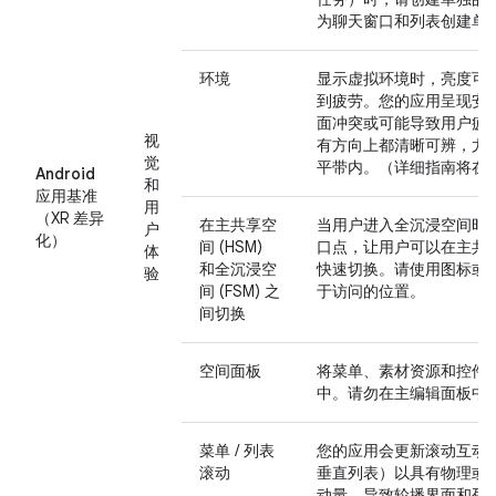
为聊天窗口和列表创建单
环境
显示虚拟环境时，亮度可
到疲劳。您的应用呈现安
面冲突或可能导致用户疲
视
有方向上都清晰可辨，尤
觉
平带内。（详细指南将在
Android
和
应用基准
用
（XR 差异
在主共享空
当用户进入全沉浸空间时
户
化）
间 (HSM)
口点，让用户可以在主共
体
和全沉浸空
快速切换。请使用图标或
验
间 (FSM) 之
于访问的位置。
间切换
空间面板
将菜单、素材资源和控件
中。请勿在主编辑面板中
菜单 / 列表
您的应用会更新滚动互动
滚动
垂直列表）以具有物理或
动量，导致轮播界面和列