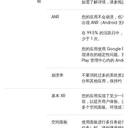
能
如需了解详情，请参阅
应
ANR
您的应用不会崩溃，也不
出现 ANR（Android 
在 99.5% 的活跃日中，
少于 1 次。
您的应用使用 Google P
现潜在的稳定性问题。部署后
Play 管理中心内的 Androi
崩溃率
不要消耗过多的系统资源
分和其他应用，保持约 1%
基本 XR
您的应用实现了至少一项 X
容，以提升用户体验。这
多个空间面板、环境或 3D
空间面板
使用面板进行多任务处理
任务）时，请创建单独的