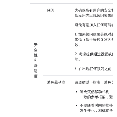
频闪
为确保所有用户的安全和
低应用内出现频闪效果的
避免有意加入任何可能会
1. 如果频闪效果是绝对
常低（低于每秒 3 次闪
安
妙。
全
2. 考虑提供通过设置或
性
能。
和
舒
3. 在出现任何频闪之前
适
度
避免晕动症
请遵循以下指南，避免导
避免突然移动相机，优
一致的参考框架，避免
不要随着时间的推移旋
发生变化，相机将快速