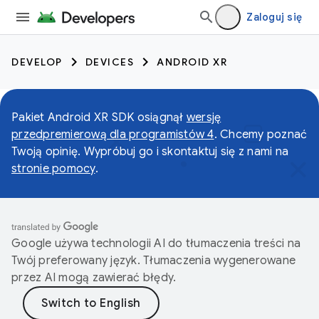
Zaloguj się
DEVELOP
DEVICES
ANDROID XR
Pakiet Android XR SDK osiągnął
wersję
przedpremierową dla programistów 4
. Chcemy poznać
Twoją opinię. Wypróbuj go i skontaktuj się z nami na
stronie pomocy
.
Google używa technologii AI do tłumaczenia treści na
Twój preferowany język. Tłumaczenia wygenerowane
przez AI mogą zawierać błędy.