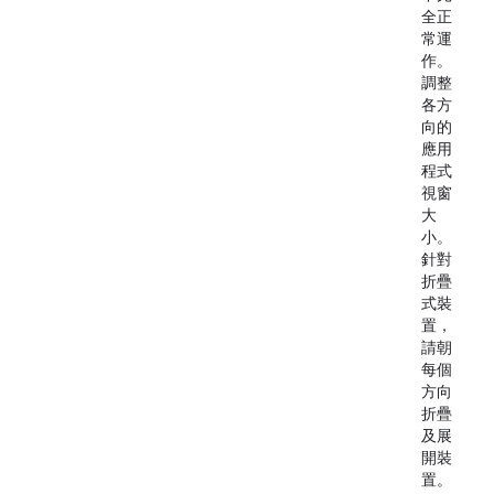
全正
常運
作。
調整
各方
向的
應用
程式
視窗
大
小。
針對
折疊
式裝
置，
請朝
每個
方向
折疊
及展
開裝
置。