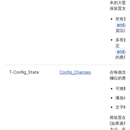
本的大螢幕裝
保裝置支援
所有裝
andro
資訊清
多視窗
定
andro
的應用
T-Config_State
Config_Changes
在每個含有
欄位的應用
可捲動
播放內
文字輸
將裝置在橫
(如果適用
大小。在桌