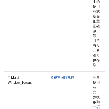
中的
應用
程式
版面
配置
正確
無
誤，
且所
有 UI
元素
都可
供存
取。
T-Multi-
多視窗同時執行
開啟
Window_Focus
應用
程
式，
然後
啟動
一項