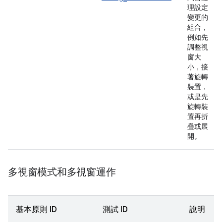
理設定
變更的
組合，
例如先
調整視
窗大
小，接
著旋轉
裝置，
或是先
旋轉裝
置再折
疊或展
開。
多視窗模式和多視窗運作
基本原則 ID
測試 ID
說明