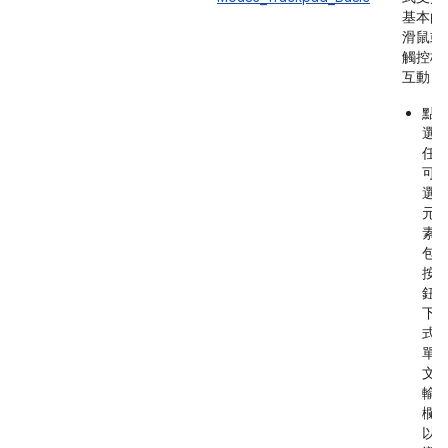
基本的
滑鼠或
觸控板
互動：
點
選
任
可
選
元
素
包
按
鈕
下
式
單
文
輸
欄
以