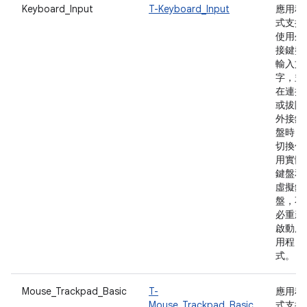
Keyboard_Input
T-Keyboard_Input
應用程
式支援
使用外
接鍵盤
輸入文
字，並
在連接
或拔除
外接鍵
盤時，
切換使
用實體
鍵盤和
虛擬鍵
盤，不
必重新
啟動應
用程
式。
Mouse_Trackpad_Basic
T-
應用程
Mouse_Trackpad_Basic
式支援