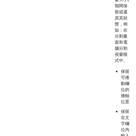
期間保
留或還
原其狀
態，例
如：在
分割畫
面和電
腦分割
視窗模
式中。
保留
可捲
動欄
位的
捲軸
位置
保留
在文
字欄
位內
輸入