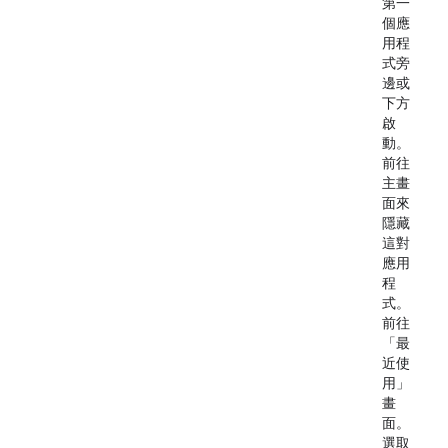
第一
個應
用程
式旁
邊或
下方
啟
動。
前往
主畫
面
來
隱藏
這對
應用
程
式。
前往
「最
近使
用」
畫
面。
選取