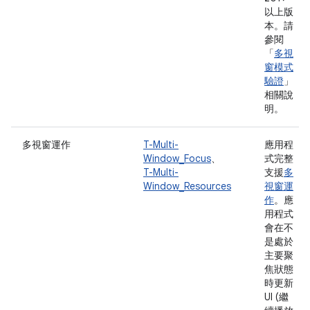
以上版
本。請
參閱
「
多視
窗模式
驗證
」
相關說
明。
多視窗運作
T-Multi-
應用程
Window_Focus
、
式完整
T-Multi-
支援
多
Window_Resources
視窗運
作
。應
用程式
會在不
是處於
主要聚
焦狀態
時更新
UI (繼