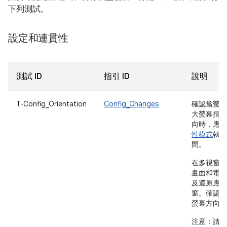
下列測試。
設定和連貫性
測試 ID
指引 ID
說明
T-Config_Orientation
Config_Changes
確認當螢幕
大螢幕摺疊
向時，應用
性模式
執行
間。
在多視窗模
畫面和電腦
及還原應用
窗。確認應
螢幕方向，
注意：
請在搭