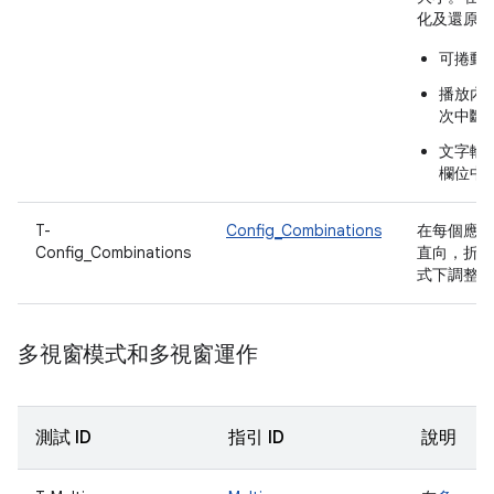
化及還原應
可捲動
播放內
次中斷
文字輸
欄位中
T-
Config_Combinations
在每個應用
Config_Combinations
直向，折疊
式下調整應
多視窗模式和多視窗運作
測試 ID
指引 ID
說明