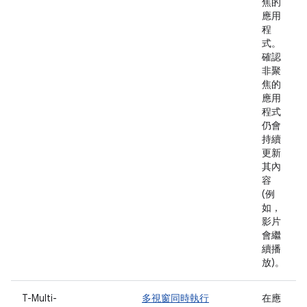
焦的
應用
程
式。
確認
非聚
焦的
應用
程式
仍會
持續
更新
其內
容
(例
如，
影片
會繼
續播
放)。
T-Multi-
多視窗同時執行
在應