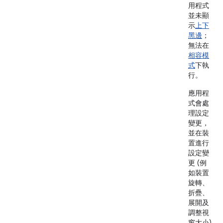
用程式
並未顯
示
上下
黑邊
；
無法在
相容模
式
下執
行。
應用程
式會處
理設定
變更，
並在裝
置進行
設定變
更 (例
如裝置
旋轉、
折疊、
展開及
調整視
窗大小)