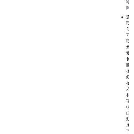
導
圖
選
取
任
可
取
元
素
包
圓
按
鈕
核
方
和
字
(藉
由
動
按
下