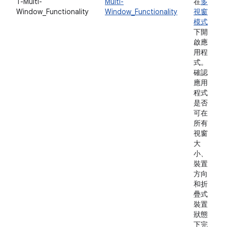
T-Multi-
Multi-
在
多
Window_Functionality
Window_Functionality
視窗
模式
下開
啟應
用程
式。
確認
應用
程式
是否
可在
所有
視窗
大
小、
裝置
方向
和折
疊式
裝置
狀態
下完