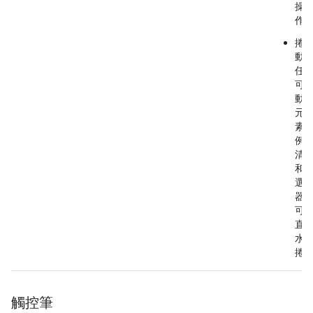
操
作)
捲
動
任
可
動
元
素
例
清
和
選
器
可
直
水
捲
觸控筆