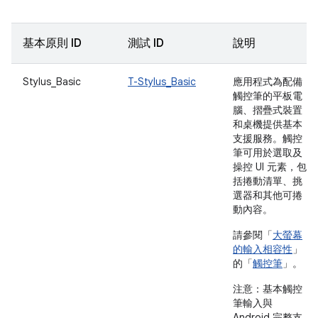
基本原則 ID
測試 ID
說明
Stylus_Basic
T-Stylus_Basic
應用程式為配備
觸控筆的平板電
腦、摺疊式裝置
和桌機提供基本
支援服務。觸控
筆可用於選取及
操控 UI 元素，包
括捲動清單、挑
選器和其他可捲
動內容。
請參閱「
大螢幕
的輸入相容性
」
的「
觸控筆
」。
注意：
基本觸控
筆輸入與
Android 完整支