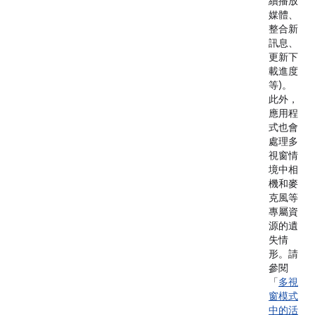
續播放
媒體、
整合新
訊息、
更新下
載進度
等)。
此外，
應用程
式也會
處理多
視窗情
境中相
機和麥
克風等
專屬資
源的遺
失情
形。請
參閱
「
多視
窗模式
中的活