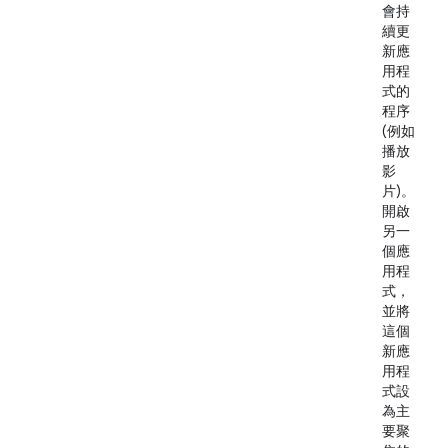
會持
續更
新應
用程
式的
程序
(例如
播放
影
片)。
開啟
另一
個應
用程
式，
並將
這個
新應
用程
式設
為主
要聚