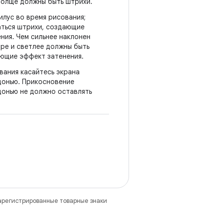
толще должны быть штрихи.
илус во время рисования;
аться штрихи, создающие
ния. Чем сильнее наклонен
ире и светлее должны быть
ющие эффект затенения.
вания касайтесь экрана
донью. Прикосновение
донью не должно оставлять
зарегистрированные товарные знаки