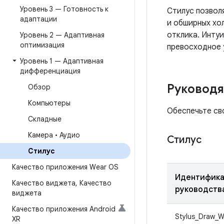
Уровень 3 — Готовность к
Стилус позвол
адаптации
и обширных хо
отклика. Инту
Уровень 2 — Адаптивная
оптимизация
превосходное 
Уровень 1 — Адаптивная
дифференциация
Руковод
Обзор
Компьютеры
Обеспечьте св
Складные
Камера • Аудио
Стилус
Стилус
Качество приложения Wear OS
Идентифик
Качество виджета
,
Качество
руководств
виджета
Качество приложения Android
Stylus_Draw_W
XR