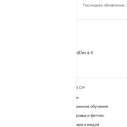
Последнее обновление:
X
Читайте @AndroidDev в X
ПОДРОБНЕЕ ОБ ОС
ОБЗОР
ANDROID
Игры
Android
Машинное обучение
Android for Enterprise
Здоровье и фитнес
Безопасность
Камера и медиа