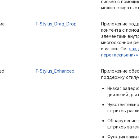
письмо с помощью
можно стирать с
ие
T-Stylus_Drag_Drop
Приложение подд
контента с помо
элементами внутр
многооконном ре
и из них. См.
разд
перетаскивания»
ed
T-Stylus_Enhanced
Приложение обе
поддержку стилус
Низкая задерж
движений для 
Чувствительно
штрихов разл
Обнаружение н
штрихов зате
Функция защит