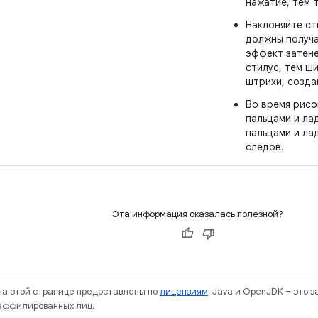
нажатие, тем 
Наклоняйте ст
должны получ
эффект затене
стилус, тем ш
штрихи, созда
Во время рисо
пальцами и ла
пальцами и ла
следов.
Эта информация оказалась полезной?
 на этой странице предоставлены по
лицензиям
. Java и OpenJDK – это 
 аффилированных лиц.