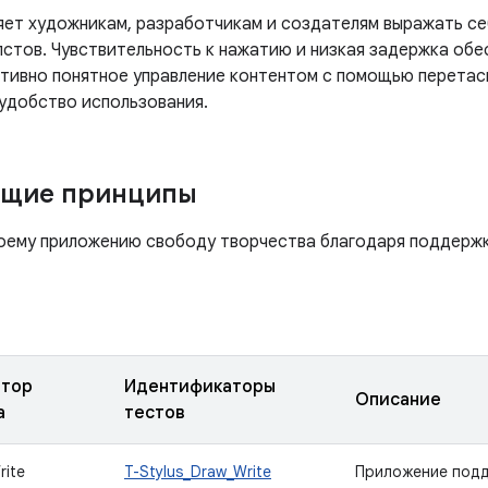
яет художникам, разработчикам и создателям выражать се
лстов. Чувствительность к нажатию и низкая задержка об
итивно понятное управление контентом с помощью перетас
удобство использования.
ящие принципы
оему приложению свободу творчества благодаря поддержк
атор
Идентификаторы
Описание
а
тестов
rite
T-Stylus_Draw_Write
Приложение подд