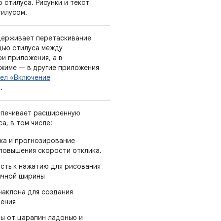
 стилуса. Рисунки и текст
тилусом.
ерживает перетаскивание
щью стилуса между
и приложения, а в
жиме — в другие приложения
ел «Включение
.
спечивает расширенную
а, в том числе:
ка и прогнозирование
повышения скорости отклика.
сть к нажатию для рисования
ичной ширины
аклона для создания
нения
ы от царапин ладонью и