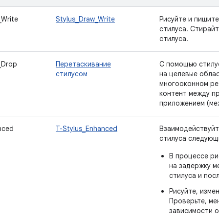
_Write
Stylus_Draw_Write
Рисуйте и пишит
стилуса. Стирайт
стилуса.
_Drop
Перетаскивание
С помощью стилу
стилусом
на целевые облас
многооконном ре
контент между п
приложением (ме
nced
T-Stylus_Enhanced
Взаимодействуйт
стилуса следующ
В процессе р
на задержку 
стилуса и пос
Рисуйте, измен
Проверьте, ме
зависимости о