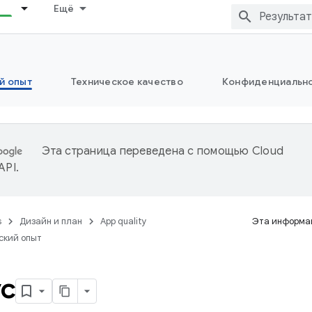
Ещё
й опыт
Техническое качество
Конфиденциально
Эта страница переведена с помощью
Cloud
 API
.
s
Дизайн и план
App quality
Эта информац
ский опыт
с