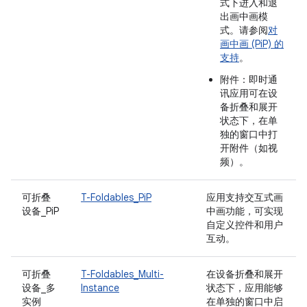
式下进入和退
出画中画模
式。请参阅
对
画中画 (PiP) 的
支持
。
附件：即时通
讯应用可在设
备折叠和展开
状态下，在单
独的窗口中打
开附件（如视
频）。
可折叠
T-Foldables_PiP
应用支持交互式画
设备_PiP
中画功能，可实现
自定义控件和用户
互动。
可折叠
T-Foldables_Multi-
在设备折叠和展开
设备_多
Instance
状态下，应用能够
实例
在单独的窗口中启