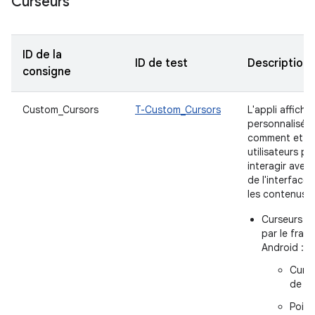
Curseurs
ID de la
ID de test
Description
consigne
Custom_Cursors
T-Custom_Cursors
L'appli affiche
personnalisés 
comment et qu
utilisateurs p
interagir avec
de l'interface u
les contenus. 
Curseurs s
par le fram
Android :
Curse
de I 
Poig