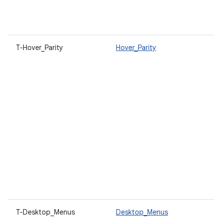
a
q
dé
T-Hover_Parity
Hover_Parity
A
u
p
s
d
ut
c
c
s
c
u
V
c
s
s
T-Desktop_Menus
Desktop_Menus
S