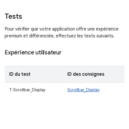
Tests
Pour vérifier que votre application offre une expérience
premium et différenciée, effectuez les tests suivants.
Expérience utilisateur
ID du test
ID des consignes
D
T-Scrollbar_Display
Scrollbar_Display
Fa
c
a
u
V
b
d