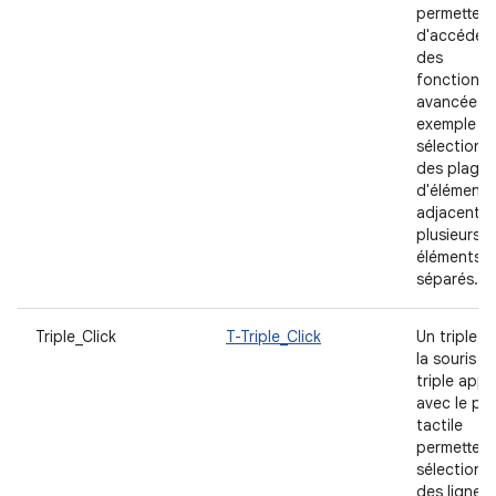
permettent
d'accéder 
des
fonctionna
avancées, 
exemple p
sélectionn
des plages
d'éléments
adjacents 
plusieurs
éléments
séparés.
Triple_Click
T-Triple_Click
Un triple cl
la souris o
triple appu
avec le pa
tactile
permettent
sélectionn
des lignes