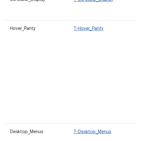
lo
a
Hover_Parity
T-Hover_Parity
L
u
s
d
i
a
D
m
v
o
é
a
n
é
Desktop_Menus
T-Desktop_Menus
L
d