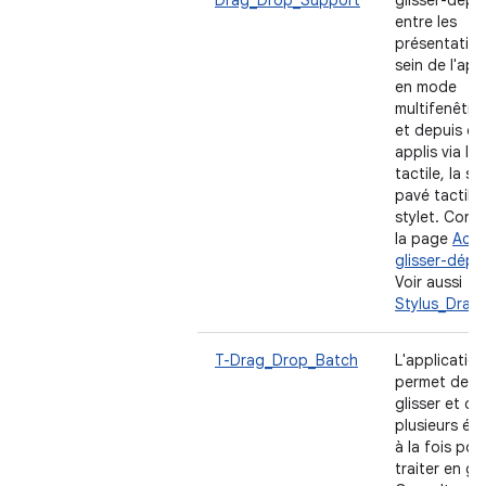
Drag_Drop_Support
glisser-dépo
entre les
présentation
sein de l'appl
en mode
multifenêtre,
et depuis d'
applis via la 
tactile, la sou
pavé tactile 
stylet. Cons
la page
Activ
glisser-dépo
Voir aussi
Stylus_Drag
T-Drag_Drop_Batch
L'application
permet de fa
glisser et d
plusieurs él
à la fois pou
traiter en g