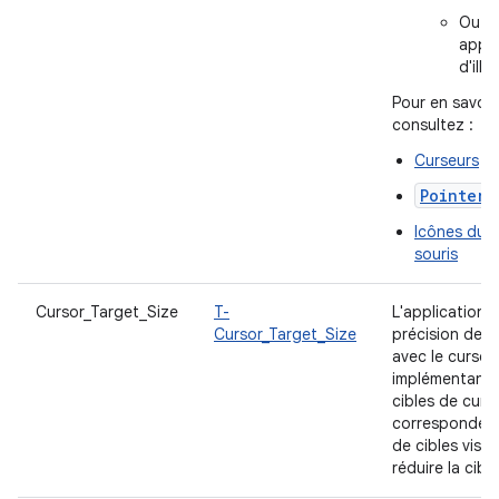
Outil
appli
d'illu
Pour en savoir 
consultez :
Curseurs
PointerI
Icônes du p
souris
Cursor_Target_Size
T-
L'application pr
Cursor_Target_Size
précision des 
avec le curseu
implémentant d
cibles de curs
correspondent 
de cibles visue
réduire la cibl