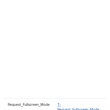
Request_Fullscreen_Mode
T-
L
Request_Fullscreen_Mode