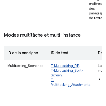
entières o
des
paragraph
de texte.
Modes multitâche et multi-instance
ID de la consigne
ID de test
Desc
Multitasking_Scenarios
T-Multitasking_PiP
,
L'app
T-Multitasking_Split-
multi
Screen
,
Mo
T-
ba
Multitasking_Attachments
qu
po
co
in