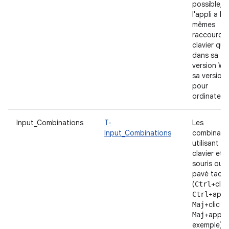
possible,
l'appli a les
mêmes
raccourcis
clavier que
dans sa
version We
sa version
pour
ordinateur.
Input_Combinations
T-
Les
Input_Combinations
combinais
utilisant le
clavier et l
souris ou l
pavé tactil
(
+clic
Ctrl
+appu
Ctrl
+clic o
Maj
+appui,
Maj
exemple)