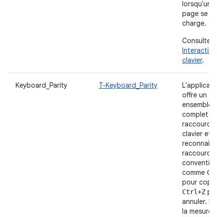
lorsqu'une
page se
charge.
Consultez
Interactio
clavier
.
Keyboard_Parity
T-Keyboard_Parity
L'applicati
offre un
ensemble
complet d
raccourcis
clavier et
reconnaît l
raccourcis
convention
comme
Ct
pour copie
po
Ctrl+Z
annuler. D
la mesure 