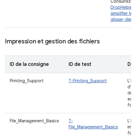
Consultez
DropHelper 
simplifier le
glisser-dépo
Impression et gestion des fichiers
ID de la consigne
ID de test
Des
Printing_Support
T-Printing_Support
L'ap
d'im
doc
exp
form
File_Management_Basics
T-
L'ap
File_Management_Basics
imp
fonc