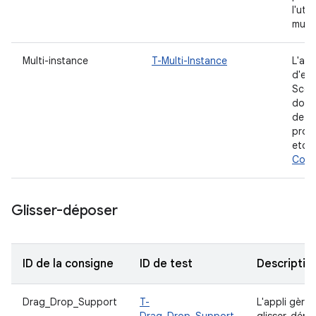
l'uti
multi
Multi-instance
T-Multi-Instance
L'app
d'ell
Scéna
docum
de ge
prod
etc.
Compa
Glisser-déposer
ID de la consigne
ID de test
Descriptio
Drag_Drop_Support
T-
L'appli gère 