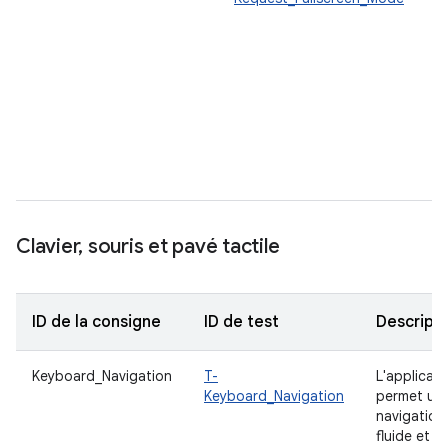
p
e
l
e
E
f
u
l
Clavier
,
souris et pavé tactile
ID de la consigne
ID de test
Descripti
Keyboard_Navigation
T-
L'applicati
Keyboard_Navigation
permet un
navigation
fluide et