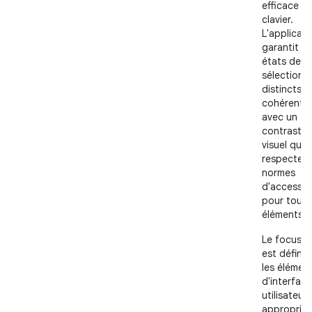
efficace a
clavier.
L'applicati
garantit d
états de
sélection
distincts e
cohérents
avec un
contraste
visuel qui
respecte l
normes
d'accessibi
pour tous 
éléments d'
Le focus ini
est défini 
les élémen
d'interface
utilisateur
appropriés