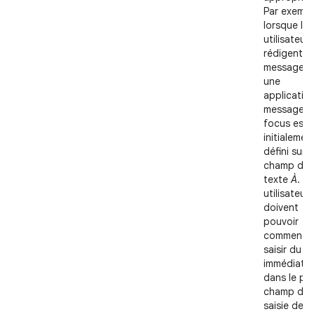
Par exempl
lorsque les
utilisateurs
rédigent u
message d
une
applicatio
messagerie
focus est
initialemen
défini sur l
champ de
texte
À
. Le
utilisateurs
doivent
pouvoir
commencer
saisir du t
immédiate
dans le pr
champ de
saisie de t