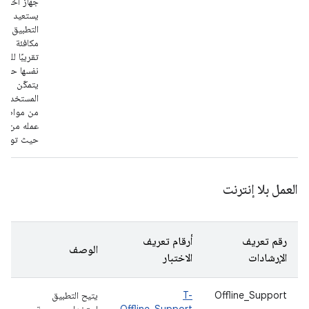
جهاز آخر.
يستعيد
التطبيق حال
مكافئة
تقريبًا للمهم
نفسها حتى
يتمكّن
المستخدم
من مواصلة
عمله من
حيث توقّف
العمل بلا إنترنت
رقم تعريف
أرقام تعريف
الوصف
الإرشادات
الاختبار
Offline_Support
T-
يتيح التطبيق