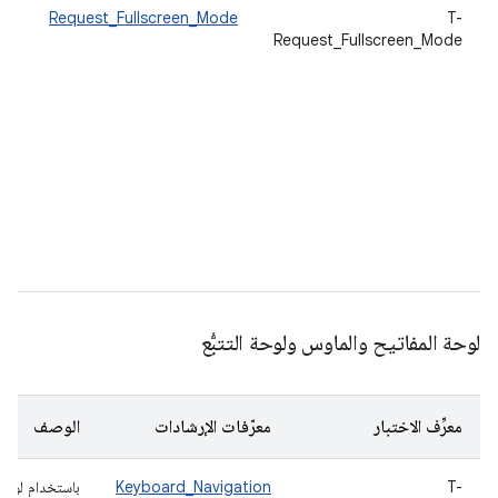
T-
Request_Fullscreen_Mode
ضَع
Request_Fullscreen_Mode
حال
وضع
وض
الن
سط
عن
ال
الش
أنّ
بس
الش
لوحة المفاتيح والماوس ولوحة التتبُّع
معرِّف الاختبار
معرّفات الإرشادات
الوصف
T-
Keyboard_Navigation
باستخدام لوحة