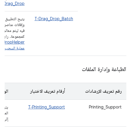
us_Drag_Drop
T-Drag_Drop_Batch
يتيح التطبيق س
وإفلات عناصر مت
فيه ليتم معالجتها
كمجموعة. راجِع
lper
عملية السحب وال
الطباعة وإدارة الملفات
رقم تعريف الإرشادات
أرقام تعريف الاختبار
الوص
Printing_Support
T-Printing_Support
يتيح ا
المست
إلى تن