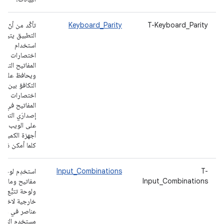
T-Keyboard_Parity
Keyboard_Parity
تأكَّد من أنّ
التطبيق يتيح
استخدام
اختصارات لوح
المفاتيح التقلي
ويحافظ على
التكافؤ بين
اختصارات لوح
المفاتيح في
إصدارَي التطبي
على الويب وع
أجهزة الكمبيوت
كلما أمكن ذلك.
T-
Input_Combinations
استخدِم لوحة
Input_Combinations
مفاتيح وماوس
ولوحة تتبُّع
خارجية لاختيار
عناصر في واج
مستخدم التطب