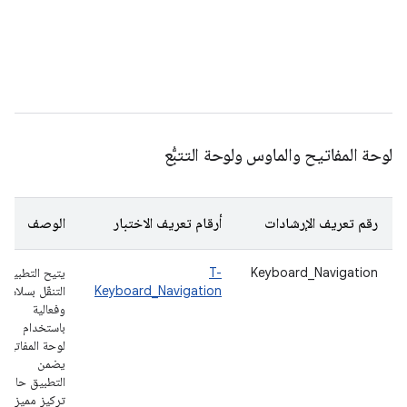
لتف
ال
ناف
وعا
مثل
لوحة المفاتيح والماوس ولوحة التتبُّع
رقم تعريف الإرشادات
أرقام تعريف الاختبار
الوصف
Keyboard_Navigation
T-
يتيح التطبيق
Keyboard_Navigation
التنقّل بسلاسة
وفعالية
باستخدام
لوحة المفاتيح.
يضمن
التطبيق حالات
تركيز مميزة