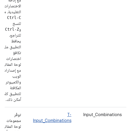
مع إتاحة
الاختصارات
التقليدية، مثل
Ctrl-C
للنسخ
و
Ctrl-Z
للتراجع.
يحافظ
التطبيق على
تكافؤ
اختصارات
لوحة المفاتيح
مع إصدارات
الويب
والكمبيوتر
المكافئة
للتطبيق كلما
أمكن ذلك.
Input_Combinations
T-
توفّر
Input_Combinations
مجموعات
لوحة المفاتيح