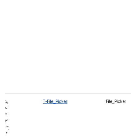
File_Picker
T-File_Picker
يتكامل
اختيار
التشغ
تجارب
سلسة.
أجهزة 