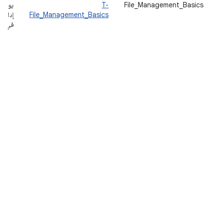
File_Management_Basics
T-
يوفّر 
File_Management_Basics
إدارة 
في ذل