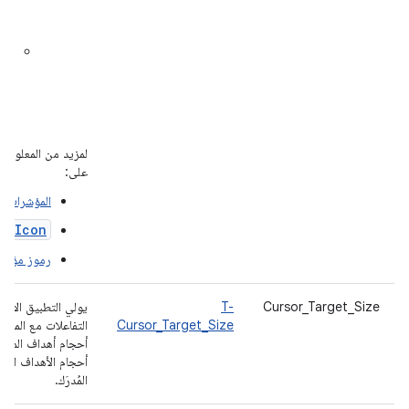
قابل
للتك
أدو
تطب
الرس
الص
الت
لمزيد من المعلومات،
على:
المؤشرات
erIcon
رموز مؤشر 
Cursor_Target_Size
T-
يولي التطبيق الأول
Cursor_Target_Size
التفاعلات مع المؤش
أحجام أهداف المؤش
أحجام الأهداف المرئ
المُدرَك.