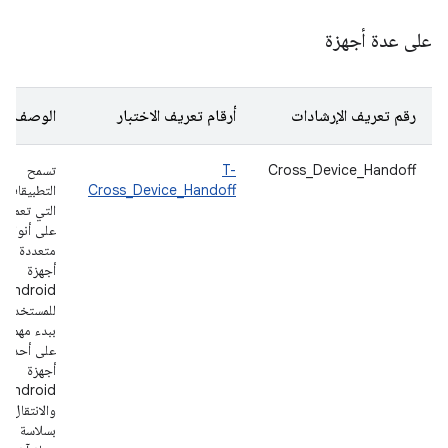
على عدة أجهزة
رقم تعريف الإرشادات
أرقام تعريف الاختبار
الوصف
Cross_Device_Handoff
T-
تسمح
Cross_Device_Handoff
التطبيقات
التي تعمل
على أنواع
متعددة من
أجهزة
Android
للمستخدمي
ببدء مهمة
على أحد
أجهزة
Android
والانتقال
بسلاسة إلى