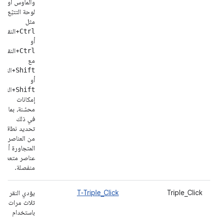
والماوس أو
لوحة التتبّع،
مثل
+النقر
Ctrl
أو
+النقر
Ctrl
مع
+النقر
Shift
أو
+النقر،
Shift
إمكانات
محسّنة، بما
في ذلك
تحديد نطاقات
من العناصر
المتجاورة أو
عناصر متعددة
منفصلة.
Triple_Click
T-Triple_Click
يؤدي النقر
ثلاث مرات
باستخدام