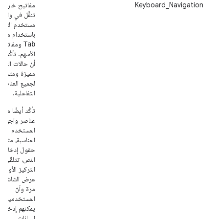
Keyboard_Navigation
مفاتيح خارجية
تنقَّل في واجهة
مستخدم التطب
باستخدام مفتا
ومفاتيح
Tab
الأسهم. تأكَّد م
أنّ حالات الترك
مميزة ومتسقة
لجميع العناصر
التفاعلية.
تأكَّد أيضًا من أ
عناصر واجهة
المستخدم
المناسبة، مثل
حقول إدخال
النص، تتلقّى
التركيز الأولي 
عرض الشاشة ل
مرة وأنّ
المستخدمين
يمكنهم إدخال
البيانات.