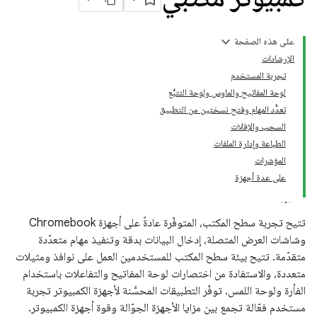
على هذه الصفحة
الإرشادات
تجربة المستخدم
لوحة المفاتيح والماوس ولوحة التتبُّع
تعدُّد المهام وفتح نسختين من التطبيق
السحب والإفلات
الطباعة وإدارة الملفات
المؤشرات
على عدة أجهزة
تتيح تجربة سطح المكتب، المتوفّرة عادةً على أجهزة Chromebook
وشاشات العرض المتصلة، إدخال البيانات بدقة وتنفيذ مهام متعدّدة
متقدّمة. تتيح بيئة سطح المكتب للمستخدمين العمل على نوافذ ومثيلات
متعددة، والاستفادة من اختصارات لوحة المفاتيح والتفاعلات باستخدام
الفأرة ولوحة اللمس. توفّر التطبيقات المحسَّنة لأجهزة الكمبيوتر تجربة
مستخدم فعّالة تجمع بين مزايا الأجهزة الجوّالة وقوة أجهزة الكمبيوتر.