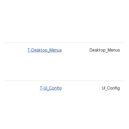
يحا
يتو
للت
الم
معا
الم
Desktop_Menus
T-Desktop_Menus
يح
مزع
الم
منا
الأ
UI_Config
T-UI_Config
يح
للم
تست