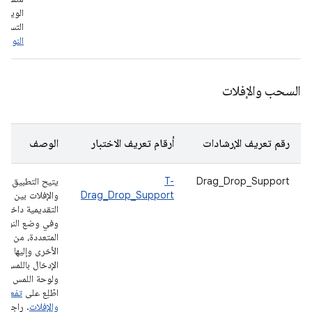
الويب و
التسوّق
النوافذ
السحب والإفلات
رقم تعريف الإرشادات
أرقام تعريف الاختبار
الوصف
Drag_Drop_Support
T-
يتيح التطبيق ال
Drag_Drop_Support
والإفلات بين ال
التقديمية داخل ا
وفي وضع النوافذ
المتعددة، من الت
الأخرى وإليها باس
الإدخال باللمس وا
ولوحة اللمس والق
اطّلِع على
تفعيل 
والإفلات
. راجِع أي