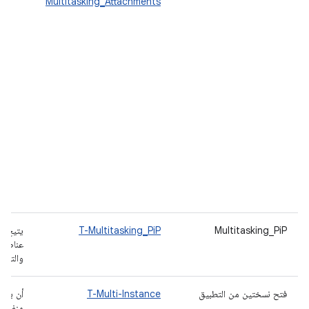
Multitasking_Attachments
Multitasking_PiP
T-Multitasking_PiP
يتيح ال
عناصر 
والتطبي
فتح نسختين من التطبيق
T-Multi-Instance
أن يكون
منفصلة