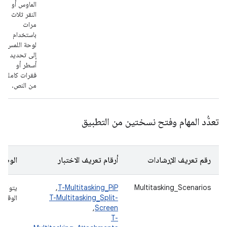
الماوس أو
النقر ثلاث
مرات
باستخدام
لوحة اللمس
إلى تحديد
أسطر أو
فقرات كاملة
من النص.
تعدُّد المهام وفتح نسختين من التطبيق
رقم تعريف الإرشادات
أرقام تعريف الاختبار
الوصف
Multitasking_Scenarios
T-Multitasking_PiP
,
يتوافق
T-Multitasking_Split-
الوقت 
,
Screen
T-