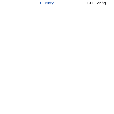
T-UI_Config
UI_Config
تأك
يو
يم