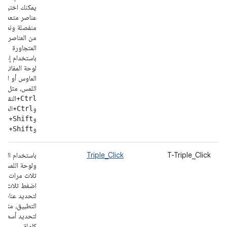
يمكنك اختيار
عناصر متعددة
منفصلة ونطاق
من العناصر
المتجاورة
باستخدام إجرا
لوحة المفاتيح 
الماوس أو لوح
اللمس، مثل
+النقر
Ctrl
و
+الضغ
Ctrl
و
+النق
Shift
و
+الض
Shift
T-Triple_Click
Triple_Click
باستخدام الما
ولوحة اللمس، ا
ثلاث مرات أو
اضغط ثلاث مر
لتحديد عناصر
التطبيق، مثلاً
لتحديد أسطر 
كاملة.