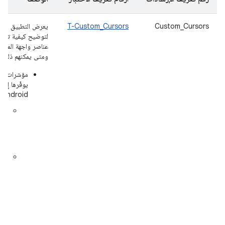
Custom_Cursors
T-Custom_Cursors
يعرض التطبيق مؤ
لتوضيح كيفية تفاع
عناصر واجهة المست
ومتى يمكنهم ذلك، ع
مؤشرات الن
يوفّرها إطا
Android:
مؤش
شك
للن
مقا
تغي
الح
على
حوا
الطب
القا