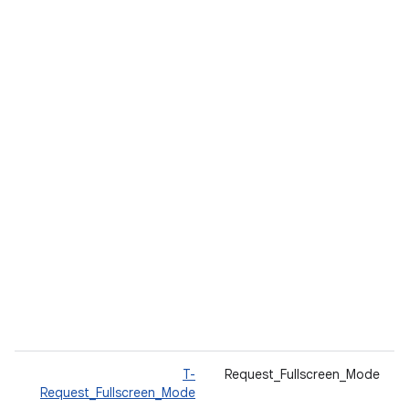
Request_Fullscreen_Mode
T-
ينف
)
Request_Fullscreen_Mode