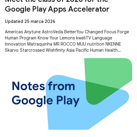
Google Play Apps Accelerator
Updated 25 marca 2026
Americas Anytune AstroVeda BetterYou Changed Focus Forge
Human Program Know Your Lemons kweliTV Language
Innovation Matraquinha MR ROCCO MUU nutrition NKENNE
Skarvo Starcrossed Wishfinity Asia Pacific Human Health
Kitakuji Lazy Surfers Mellers Tech