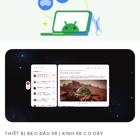
THIẾT BỊ ĐEO ĐẦU XR | KÍNH XR CÓ DÂY