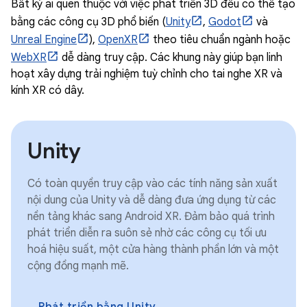
Bất kỳ ai quen thuộc với việc phát triển 3D đều có thể tạo
bằng các công cụ 3D phổ biến (
Unity
,
Godot
và
Unreal Engine
),
OpenXR
theo tiêu chuẩn ngành hoặc
WebXR
dễ dàng truy cập. Các khung này giúp bạn linh
hoạt xây dựng trải nghiệm tuỳ chỉnh cho tai nghe XR và
kính XR có dây.
Unity
Có toàn quyền truy cập vào các tính năng sản xuất
nội dung của Unity và dễ dàng đưa ứng dụng từ các
nền tảng khác sang Android XR. Đảm bảo quá trình
phát triển diễn ra suôn sẻ nhờ các công cụ tối ưu
hoá hiệu suất, một cửa hàng thành phần lớn và một
cộng đồng mạnh mẽ.
Phát triển bằng Unity