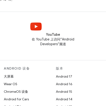
YouTube
在 YouTube 上访问“Android
Developers”频道
ANDROID 设备
版本
大屏幕
Android 17
Wear OS
Android 16
ChromeOS 设备
Android 15
Android for Cars
Android 14