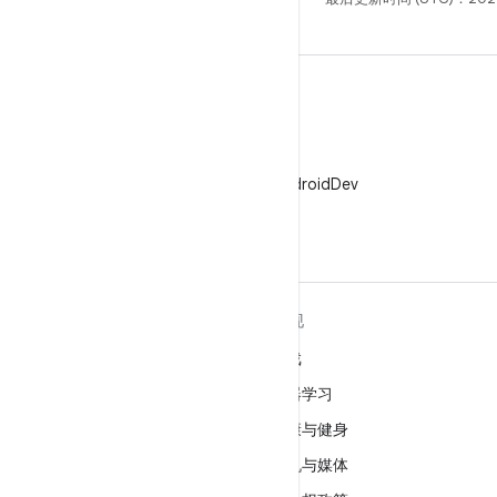
X
在 X 上关注 @AndroidDev
关于 ANDROID
发现
Android
游戏
适用于企业的 Android
机器学习
安全
健康与健身
源代码
相机与媒体