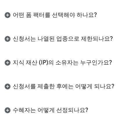
어떤 폼 팩터를 선택해야 하나요?
특정 사용 사례에 가장 적합한 폼 팩터를 제출하는 것
이 좋습니다. 적합한 선택은 환경이 집중된 시각적 몰
신청서는 나열된 업종으로 제한되나요?
입을 위해 설계되었는지 아니면 하루 종일 상황에 맞
는 유틸리티를 위해 설계되었는지에 따라 다릅니다.
핵심 업종 내 프로젝트에 우선순위가 부여되지만
Android XR의 명확한 사용 사례를 보여주는 혁신적
유선 XR 안경
선택
:공간 요소와 3D 콘텐츠를
지식 재산 (IP)의 소유자는 누구인가요?
인 애플리케이션은 환영합니다. 프로젝트가 이러한
활용하는 환경을 빌드합니다. 몰입형 미디어 또
카테고리에 속하지 않지만 사용자가 환경과 상호작용
는 여러 앱 창을 사용한 멀티태스킹과 같습니
지식 재산의 모든 소유권은 개발자가 보유합니다. 이
할 수 있는 고유한 방법을 제공하는 경우 신청하는 것
다. 이 폼 팩터는 집중된 시야로 디지털 콘텐츠
프로그램은 개발을 지원하고 Android XR 생태계 내
신청서를 제출한 후에는 어떻게 되나요?
이 좋습니다.
를 실제 세계에 오버레이하며 핸드 트래킹 또는
에서 고유한 솔루션을 확장하는 데 도움이 되도록 설
주변기기와 관련된 상호작용에 가장 적합합니
계되었습니다.
신청 기간이 종료되면 모든 제출물이 다단계 검토 프
다.
로세스를 거칩니다. 2026년 7월 15일까지 이메일을
수혜자는 어떻게 선정되나요?
디스플레이 또는 오디오 글라스
선택:
하루 종
통해 선정 상태가 통지됩니다. 선정된 참여자는 프로
일 사용자와 함께하도록 설계된 한눈에 볼 수
그램 계약 서명 및 개발 키트 수령을 포함하는 온보딩
신청서는 Google의 교차 기능팀에서 검토합니다. 프
있는 핸즈프리 환경입니다. 이 폼 팩터는 대화
단계로 이동합니다.