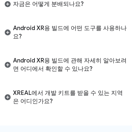
로젝트는 업종 정렬, 개발자 준비 상태, 자금 요구사항
형 환경, 실제 탐색 또는 일상생활을 방해하지
자금은 어떻게 분배되나요?
의 명확한 설명 등 여러 요소를 기준으로 평가됩니다.
않고 개선하는 시기적절하고 유용한 정보를 제
공하는 데 적합합니다. 이러한 폼 팩터는 주로
상환 불가능한 보조금은 명시된 필요와 가용성에 따
음성 상호작용과 터치패드 입력을 사용합니다.
라 다양한 수준으로 지급됩니다. 선정된 신청자에게
Android XR용 빌드에 어떤 도구를 사용하나
최종 보조금 금액이 통지되며 수락 또는 거부할 수 있
유선 XR 글라스 (몰입형 환경)와 오디오 또는 디스플
요?
습니다. 자금은 서명된 계약, 기술 설계, Google Play
레이 글라스 (증강 환경)에 대한 고유한 아이디어가
게시 등 주요 개발 마일스톤을 포함하되 이에 국한되
있는 경우 각각 별도의 신청서를 제출하세요.
오디오 또는 디스플레이 안경용으로 빌드하는 경우
지 않고 지급됩니다.
Jetpack XR SDK
및
Android 스튜디오
를 사용하여
Android XR용 빌드에 관해 자세히 알아보려
증강 환경을 만들 수 있습니다. 현재 오디오 또는 디스
면 어디에서 확인할 수 있나요?
플레이 글라스에는 게임 엔진 지원이 제공되지 않습
니다.
기술 가이드, API 참고 리소스, 디자인 권장사항을 시
유선 XR 글라스(XREAL의 Project Aura)용으로 빌드
작하려면
Android XR 개발자 사이트
를 방문하세요.
XREAL에서 개발 키트를 받을 수 있는 지역
하는 경우
Jetpack XR SDK
및
Android 스튜디오
,
XR Blocks SDK
,
Unity
,
Godot
또는
Unreal Engine
은 어디인가요?
을 사용하여 몰입형 환경을 만들 수 있습니다.
현재 개발 키트는 미국 캐나다, 일본, 영국, 유럽연합
에 있는 개발자에게만 배송할 수 있습니다. 신청서를
제출하기 전에 배송 주소가 지원되는 지역 중 하나에