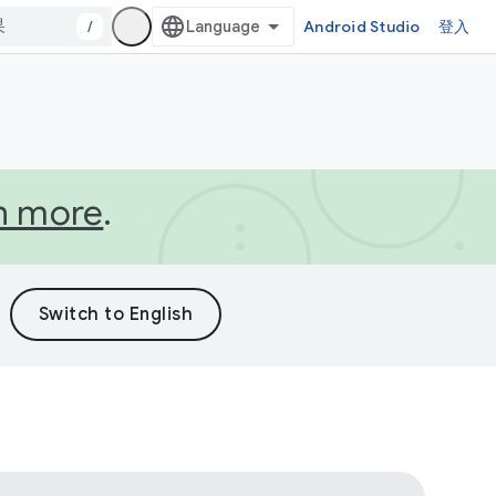
/
Android Studio
登入
n more
.