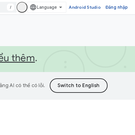
/
Android Studio
Đăng nhập
iểu thêm
.
ng AI có thể có lỗi.