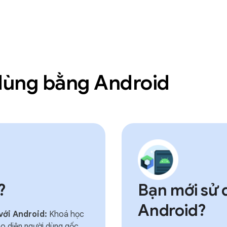
 dùng bằng Android
?
Bạn mới sử
Android?
với Android:
Khoá học
ao diện người dùng gốc