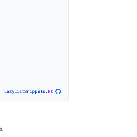
LazyListSnippets
.
kt
i.