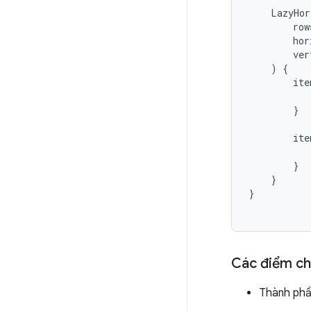
LazyHor
row
hor
ver
)
{
ite
}
ite
}
}
}
Các điểm ch
Thành phầ