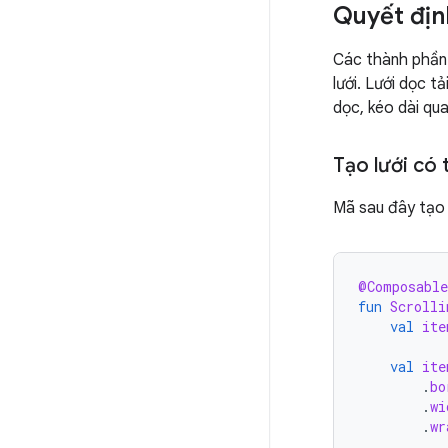
Quyết địn
Các thành phần
lưới. Lưới dọc t
dọc, kéo dài qu
Tạo lưới có 
Mã sau đây tạo 
@Composable
fun
Scrolli
val
ite
val
ite
.
bo
.
wi
.
wr