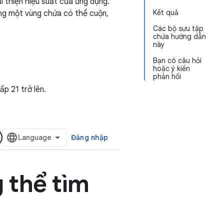
ải thiện hiệu suất của ứng dụng.
Kết quả
ong một vùng chứa có thể cuộn,
Các bộ sưu tập
chứa hướng dẫn
này
Bạn có câu hỏi
hoặc ý kiến
phản hồi
p 21 trở lên.