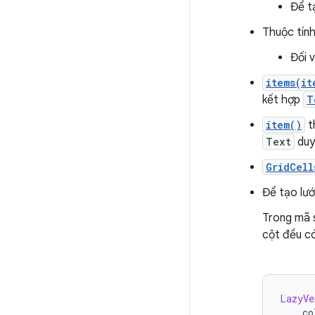
Để t
Thuộc tín
Đối 
items(it
kết hợp
T
item()
t
Text
duy
GridCell
Để tạo lướ
Trong mã s
cột đều có