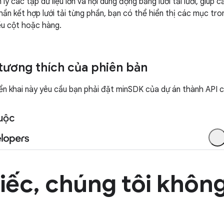
lý các tập dữ liệu lớn và nội dung động bằng lưới tải lười, giúp c
hần kết hợp lưới tải từng phần, bạn có thể hiển thị các mục tr
iều cột hoặc hàng.
tương thích của phiên bản
ển khai này yêu cầu bạn phải đặt minSDK của dự án thành API cấ
uộc