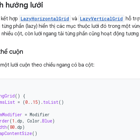
h hướng lưới
 kết hợp
LazyHorizontalGrid
và
LazyVerticalGrid
hỗ trợ
ải từng phần (lazy) hiển thị các mục thuộc lưới đó trong một v
a nhiều cột, còn lưới ngang tải từng phần cũng hoạt động tương
thể cuộn
một lưới cuộn theo chiều ngang có ba cột:
ngGrid
()
{
msList
=
(
0.
.
15
).
toList
()
mModifier
=
Modifier
rder
(
1.
dp
,
Color
.
Blue
)
dth
(
80.
dp
)
apContentSize
()