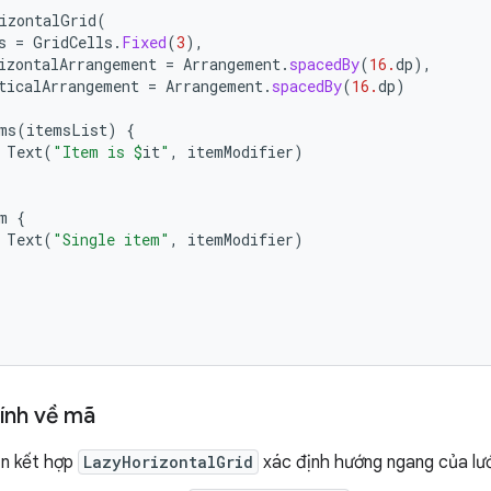
izontalGrid
(
s
=
GridCells
.
Fixed
(
3
),
izontalArrangement
=
Arrangement
.
spacedBy
(
16.
dp
),
ticalArrangement
=
Arrangement
.
spacedBy
(
16.
dp
)
ms
(
itemsList
)
{
Text
(
"Item is 
$
it
"
,
itemModifier
)
m
{
Text
(
"Single item"
,
itemModifier
)
ính về mã
n kết hợp
LazyHorizontalGrid
xác định hướng ngang của lướ