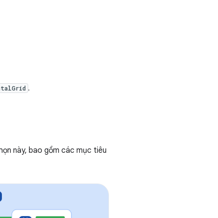
.
ntalGrid
họn này, bao gồm các mục tiêu