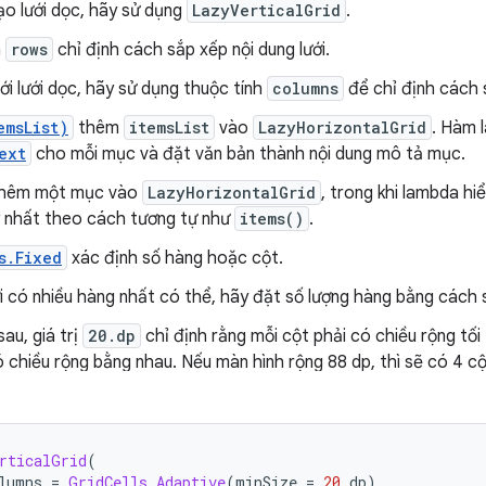
ạo lưới dọc, hãy sử dụng
LazyVerticalGrid
.
h
rows
chỉ định cách sắp xếp nội dung lưới.
với lưới dọc, hãy sử dụng thuộc tính
columns
để chỉ định cách 
emsList)
thêm
itemsList
vào
LazyHorizontalGrid
. Hàm 
ext
cho mỗi mục và đặt văn bản thành nội dung mô tả mục.
hêm một mục vào
LazyHorizontalGrid
, trong khi lambda hi
 nhất theo cách tương tự như
items()
.
s.Fixed
xác định số hàng hoặc cột.
i có nhiều hàng nhất có thể, hãy đặt số lượng hàng bằng cách
au, giá trị
20.dp
chỉ định rằng mỗi cột phải có chiều rộng tối
 chiều rộng bằng nhau. Nếu màn hình rộng 88 dp, thì sẽ có 4 cộ