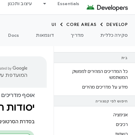
Essentials
עיצוב ותכנון
UI
CORE AREAS
DEVELOP
סקירה כללית
מדריך
דוגמאות
Docs
בית
כל המדריכים המהירים לממשק
המועדפת עליך
המשתמש
מידע על מדריכים מהירים
אוסף מדריכים 
חיפוש לפי קטגוריה
יסודות 
אנימציה
בסדרת הסרטונים הזו נסביר על ממשקי e API
רכיבים
רשתות