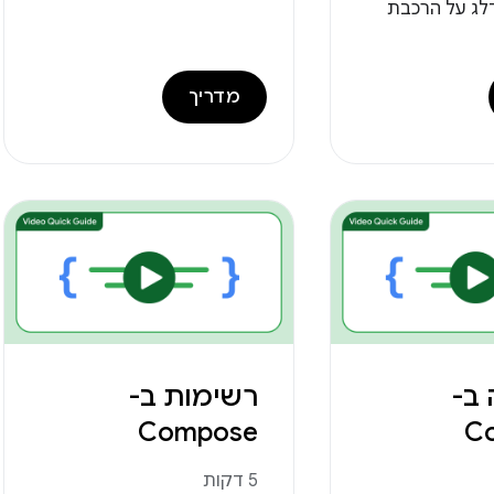
ג על הרכבת
מדריך
 ב-
רשימות ב-
Compose
C
5 דקות