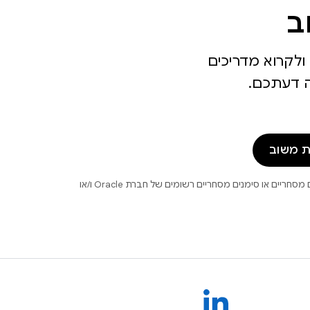
ב
ולקרוא מדריכים
מה דעתכם.
 משוב
.‏ Java ו-OpenJDK הם סימנים מסחריים או סימנים מסחריים רשומים של חברת Oracle ו/או