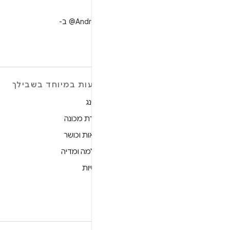
X
למעקב אחר ‎@AndroidDev ב-
X
מידע נוסף על ANDROID
הצעות במיוחד בשבילך
Android
גיימינג
Android for Enterprise
למידת מכונה
אבטחה
בריאות וכושר
מקור
מצלמה ומדיה
חדשות
פרטיות
בלוג
5G
פודקאסטים