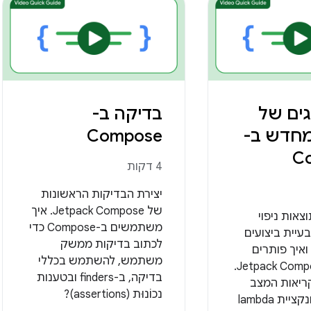
גים של
בדיקה ב-
מחדש ב-
Compose
C
4 דקות
יצירת הבדיקות הראשונות
של Jetpack Compose. איך
צאות ניפוי
משתמשים ב-Compose כדי
עיית ביצועים
לכתוב בדיקות ממשק
ב-Jetsnack ואיך פותרים
משתמש, להשתמש בכללי
אותה ב-Jetpack Compose.
בדיקה, ב-finders ובטענות
ריאות המצב
נכוֹנוּת (assertions)?
באמצעות פונקציית lambda