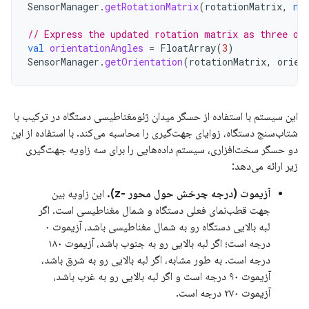
SensorManager
.
getRotationMatrix
(
rotationMatrix
,
nu
// Express the updated rotation matrix as three or
val
orientationAngles
=
FloatArray
(
3
)
SensorManager
.
getOrientation
(
rotationMatrix
,
orien
این سیستم با استفاده از حسگر میدان ژئومغناطیسی دستگاه در ترکیب با
شتاب‌سنج دستگاه، زوایای جهت‌گیری را محاسبه می‌کند. با استفاده از این
دو حسگر سخت‌افزاری، سیستم داده‌هایی را برای سه زاویه جهت‌گیری
زیر ارائه می‌دهد:
آزیموت (درجه چرخش حول محور -z).
این زاویه بین
جهت قطب‌نمای فعلی دستگاه و شمال مغناطیسی است. اگر
لبه بالایی دستگاه رو به شمال مغناطیسی باشد، آزیموت ۰
درجه است؛ اگر لبه بالایی رو به جنوب باشد، آزیموت ۱۸۰
درجه است. به طور مشابه، اگر لبه بالایی رو به شرق باشد،
آزیموت ۹۰ درجه است و اگر لبه بالایی رو به غرب باشد،
آزیموت ۲۷۰ درجه است.