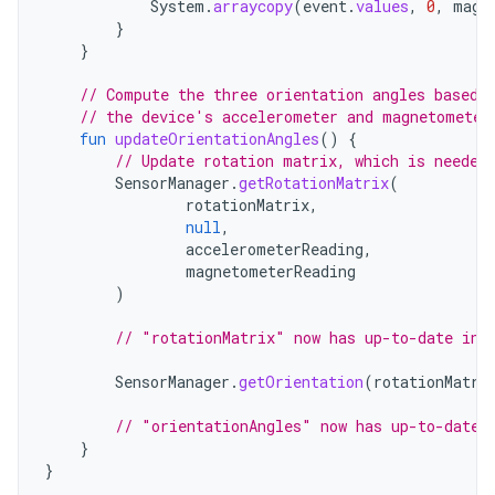
System
.
arraycopy
(
event
.
values
,
0
,
magn
}
}
// Compute the three orientation angles based 
// the device's accelerometer and magnetometer
fun
updateOrientationAngles
()
{
// Update rotation matrix, which is needed
SensorManager
.
getRotationMatrix
(
rotationMatrix
,
null
,
accelerometerReading
,
magnetometerReading
)
// "rotationMatrix" now has up-to-date inf
SensorManager
.
getOrientation
(
rotationMatri
// "orientationAngles" now has up-to-date 
}
}