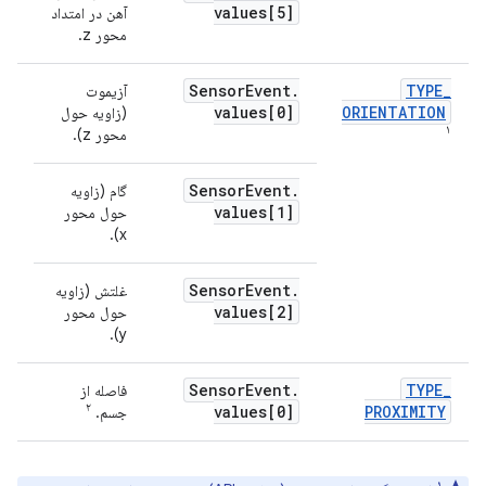
values[5]
آهن در امتداد
محور z.
Sensor
Event
.
TYPE
_
آزیموت
مدا
values[0]
ORIENTATION
(زاویه حول
۱
محور z).
Sensor
Event
.
گام (زاویه
values[1]
حول محور
x).
Sensor
Event
.
غلتش (زاویه
values[2]
حول محور
y).
Sensor
Event
.
TYPE
_
فاصله از
سان
۲
values[0]
PROXIMITY
جسم.
۱