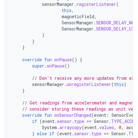
sensorManager
.
registerListener
(
this
,
magneticField
,
SensorManager
.
SENSOR_DELAY_NOR
SensorManager
.
SENSOR_DELAY_UI
)
}
}
override
fun
onPause
()
{
super
.
onPause
()
// Don't receive any more updates from eit
sensorManager
.
unregisterListener
(
this
)
}
// Get readings from accelerometer and magneto
// consider storing these readings as unit vect
override
fun
onSensorChanged
(
event
:
SensorEven
if
(
event
.
sensor
.
type
==
Sensor
.
TYPE_ACCEL
System
.
arraycopy
(
event
.
values
,
0
,
acce
}
else
if
(
event
.
sensor
.
type
==
Sensor
.
TYP