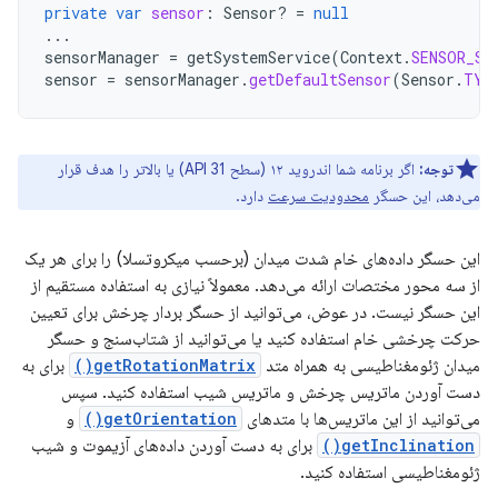
private
var
sensor
:
Sensor? 
=
null
...
sensorManager
=
getSystemService
(
Context
.
SENSOR_SE
sensor
=
sensorManager
.
getDefaultSensor
(
Sensor
.
TYP
توجه:
اگر برنامه شما اندروید ۱۲ (سطح API 31) یا بالاتر را هدف قرار
می‌دهد، این حسگر
محدودیت سرعت
دارد.
این حسگر داده‌های خام شدت میدان (برحسب میکروتسلا) را برای هر یک
از سه محور مختصات ارائه می‌دهد. معمولاً نیازی به استفاده مستقیم از
این حسگر نیست. در عوض، می‌توانید از حسگر بردار چرخش برای تعیین
حرکت چرخشی خام استفاده کنید یا می‌توانید از شتاب‌سنج و حسگر
میدان ژئومغناطیسی به همراه متد
getRotationMatrix()
برای به
دست آوردن ماتریس چرخش و ماتریس شیب استفاده کنید. سپس
می‌توانید از این ماتریس‌ها با متدهای
getOrientation()
و
getInclination()
برای به دست آوردن داده‌های آزیموت و شیب
ژئومغناطیسی استفاده کنید.