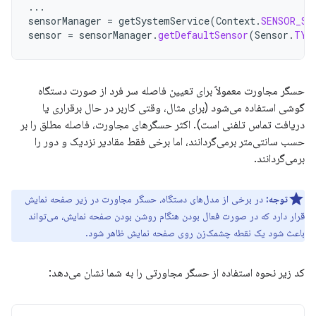
...
sensorManager
=
getSystemService
(
Context
.
SENSOR_SE
sensor
=
sensorManager
.
getDefaultSensor
(
Sensor
.
TYP
حسگر مجاورت معمولاً برای تعیین فاصله سر فرد از صورت دستگاه
گوشی استفاده می‌شود (برای مثال، وقتی کاربر در حال برقراری یا
دریافت تماس تلفنی است). اکثر حسگرهای مجاورت، فاصله مطلق را بر
حسب سانتی‌متر برمی‌گردانند، اما برخی فقط مقادیر نزدیک و دور را
برمی‌گردانند.
توجه:
در برخی از مدل‌های دستگاه، حسگر مجاورت در زیر صفحه نمایش
قرار دارد که در صورت فعال بودن هنگام روشن بودن صفحه نمایش، می‌تواند
باعث شود یک نقطه چشمک‌زن روی صفحه نمایش ظاهر شود.
کد زیر نحوه استفاده از حسگر مجاورتی را به شما نشان می‌دهد: