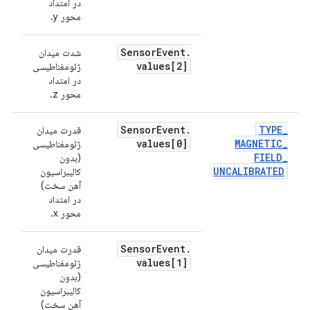
در امتداد
محور y.
Sensor
Event
.
شدت میدان
values[2]
ژئومغناطیسی
در امتداد
محور z.
Sensor
Event
.
TYPE
_
قدرت میدان
میک
values[0]
MAGNETIC
_
ژئومغناطیسی
FIELD
_
(بدون
UNCALIBRATED
کالیبراسیون
آهن سخت)
در امتداد
محور x.
Sensor
Event
.
قدرت میدان
values[1]
ژئومغناطیسی
(بدون
کالیبراسیون
آهن سخت)