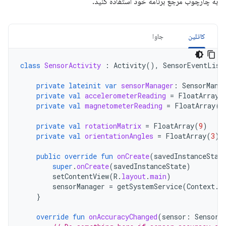
به چارچوب مرجع برنامه خود استفاده کنید.
کاتلین
جاوا
class
SensorActivity
:
Activity
(),
SensorEventList
private
lateinit
var
sensorManager
:
SensorMana
private
val
accelerometerReading
=
FloatArray
(
private
val
magnetometerReading
=
FloatArray
(
3
private
val
rotationMatrix
=
FloatArray
(
9
)
private
val
orientationAngles
=
FloatArray
(
3
)
public
override
fun
onCreate
(
savedInstanceStat
super
.
onCreate
(
savedInstanceState
)
setContentView
(
R
.
layout
.
main
)
sensorManager
=
getSystemService
(
Context
.
S
}
override
fun
onAccuracyChanged
(
sensor
:
Sensor
,