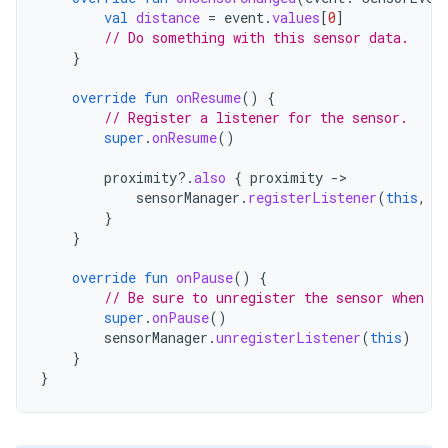
val
distance
=
event
.
values
[
0
]
// Do something with this sensor data.
}
override
fun
onResume
()
{
// Register a listener for the sensor.
super
.
onResume
()
proximity
?.
also
{
proximity
-
sensorManager
.
registerListener
(
this
,
p
}
}
override
fun
onPause
()
{
// Be sure to unregister the sensor when th
super
.
onPause
()
sensorManager
.
unregisterListener
(
this
)
}
}