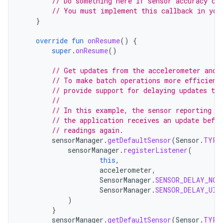
// Do something here if sensor accuracy ch
// You must implement this callback in you
}
override
fun
onResume
()
{
super
.
onResume
()
// Get updates from the accelerometer and 
// To make batch operations more efficient
// provide support for delaying updates to 
//
// In this example, the sensor reporting d
// the application receives an update befo
// readings again.
sensorManager
.
getDefaultSensor
(
Sensor
.
TYPE
sensorManager
.
registerListener
(
this
,
accelerometer
,
SensorManager
.
SENSOR_DELAY_NOR
SensorManager
.
SENSOR_DELAY_UI
)
}
sensorManager
.
getDefaultSensor
(
Sensor
.
TYPE