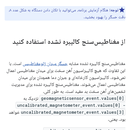
توجه:
هنگام آزمایش برنامه، می‌توانید با تکان دادن دستگاه به شکل عدد ۸،
دقت حسگر را بهبود بخشید.
از مغناطیس‌سنج کالیبره نشده استفاده کنید
مغناطیس‌سنج کالیبره نشده مشابه
حسگر میدان ژئومغناطیسی
است، با
این تفاوت که هیچ کالیبراسیون آهن سخت برای میدان مغناطیسی اعمال
نمی‌شود. کالیبراسیون کارخانه‌ای و جبران دما همچنان برای میدان
مغناطیسی اعمال می‌شوند. مغناطیس‌سنج کالیبره نشده برای مدیریت
تخمین‌های آهن سخت بد مفید است. به طور کلی،
geomagneticsensor_event.values[0]
نزدیک به
uncalibrated_magnetometer_event.values[0] -
uncalibrated_magnetometer_event.values[3]
خواهد
بود. یعنی،