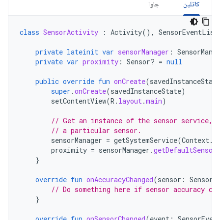
کاتلین
جاوا
class
SensorActivity
:
Activity
(),
SensorEventList
private
lateinit
var
sensorManager
:
SensorMana
private
var
proximity
:
Sensor? 
=
null
public
override
fun
onCreate
(
savedInstanceStat
super
.
onCreate
(
savedInstanceState
)
setContentView
(
R
.
layout
.
main
)
// Get an instance of the sensor service, 
// a particular sensor.
sensorManager
=
getSystemService
(
Context
.
S
proximity
=
sensorManager
.
getDefaultSensor
}
override
fun
onAccuracyChanged
(
sensor
:
Sensor
,
// Do something here if sensor accuracy ch
}
override
fun
onSensorChanged
(
event
:
SensorEven