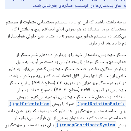
به اتفاق پیاده‌سازی‌ها در اکوسیستم حسگرهای جغرافیایی باشد.
توجه داشته باشید که این زوایا در سیستم مختصاتی متفاوت از سیستم
مختصات مورد استفاده در هوانوردی (برای انحراف، پیچ و غلتش) کار
می‌کنند. در سیستم هوانوردی، محور x در امتداد ضلع طولی هواپیما، از
دم تا دماغه، قرار دارد.
حسگر جهت‌یابی، داده‌های خود را با پردازش داده‌های خام حسگر از
شتاب‌سنج و حسگر میدان ژئومغناطیسی به دست می‌آورد. به دلیل
پردازش سنگین، دقت و صحت حسگر جهت‌یابی کاهش می‌یابد. به طور
خاص، این حسگر تنها زمانی قابل اعتماد است که زاویه چرخش ۰ باشد.
در نتیجه، حسگر جهت‌یابی در اندروید ۲.۲ (سطح API ۸) و نوع حسگر
جهت‌یابی در اندروید ۴.۴W (سطح API ۲۰) منسوخ شدند. به جای
استفاده از داده‌های خام حسگر جهت‌یابی، توصیه می‌کنیم از روش
getRotationMatrix()
همراه با روش
getOrientation()
برای محاسبه مقادیر جهت‌گیری، همانطور که در نمونه کد زیر نشان داده
شده است، استفاده کنید. به عنوان بخشی از این فرآیند، می‌توانید از
روش
remapCoordinateSystem()
برای ترجمه مقادیر جهت‌گیری