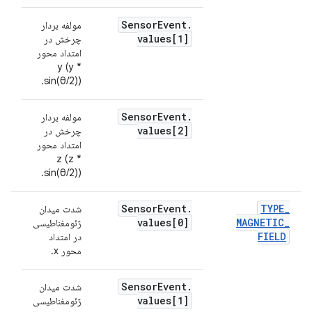
Sensor
Event
.
مولفه بردار
values[1]
چرخش در
امتداد محور
y (y *
sin(θ/2)).
Sensor
Event
.
مولفه بردار
values[2]
چرخش در
امتداد محور
z (z *
sin(θ/2)).
Sensor
Event
.
TYPE
_
شدت میدان
میک
values[0]
MAGNETIC
_
ژئومغناطیسی
FIELD
در امتداد
محور x.
Sensor
Event
.
شدت میدان
values[1]
ژئومغناطیسی