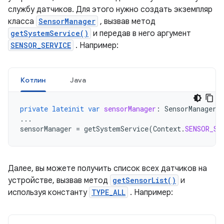
службу датчиков. Для этого нужно создать экземпляр
класса
SensorManager
, вызвав метод
getSystemService()
и передав в него аргумент
SENSOR_SERVICE
. Например:
Котлин
Java
private
lateinit
var
sensorManager
:
SensorManager
...
sensorManager
=
getSystemService
(
Context
.
SENSOR_SE
Далее, вы можете получить список всех датчиков на
устройстве, вызвав метод
getSensorList()
и
используя константу
TYPE_ALL
. Например: