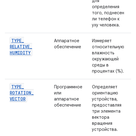
для
определения
того, поднесен
ли телефон к
уху человека.
TYPE
_
Аппаратное
Измеряет
RELATIVE
_
обеспечение
относительную
HUMIDITY
влажность
окружающей
среды в
процентах (%).
TYPE
_
Программное
Определяет
ROTATION
_
или
ориентацию
VECTOR
аппаратное
устройства,
обеспечение
предоставляя
три элемента
вектора
вращения
устройства.