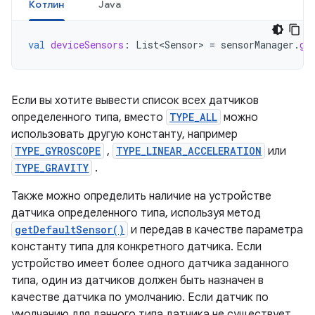
Котлин
Java
val
deviceSensors
:
List<Sensor>
=
sensorManager
.
ge
Если вы хотите вывести список всех датчиков
определенного типа, вместо
TYPE_ALL
можно
использовать другую константу, например
TYPE_GYROSCOPE
,
TYPE_LINEAR_ACCELERATION
или
TYPE_GRAVITY
.
Также можно определить наличие на устройстве
датчика определенного типа, используя метод
getDefaultSensor()
и передав в качестве параметра
константу типа для конкретного датчика. Если
устройство имеет более одного датчика заданного
типа, один из датчиков должен быть назначен в
качестве датчика по умолчанию. Если датчик по
умолчанию для данного типа датчика не существует,