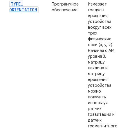
TYPE
_
Программное
Измеряет
ORIENTATION
обеспечение
градусы
вращения
устройства
вокруг всех
трех
физических
осей (x, y, z).
Начиная с API
уровня 3,
матрицу
наклона и
матрицу
вращения
устройства
можно
получить,
используя
датчик
гравитации и
датчик
геомагнитного