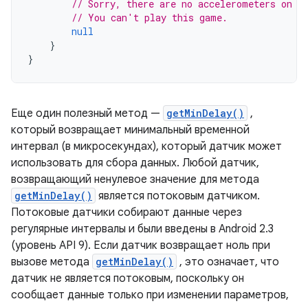
// Sorry, there are no accelerometers on y
// You can't play this game.
null
}
}
Еще один полезный метод —
getMinDelay()
,
который возвращает минимальный временной
интервал (в микросекундах), который датчик может
использовать для сбора данных. Любой датчик,
возвращающий ненулевое значение для метода
getMinDelay()
является потоковым датчиком.
Потоковые датчики собирают данные через
регулярные интервалы и были введены в Android 2.3
(уровень API 9). Если датчик возвращает ноль при
вызове метода
getMinDelay()
, это означает, что
датчик не является потоковым, поскольку он
сообщает данные только при изменении параметров,