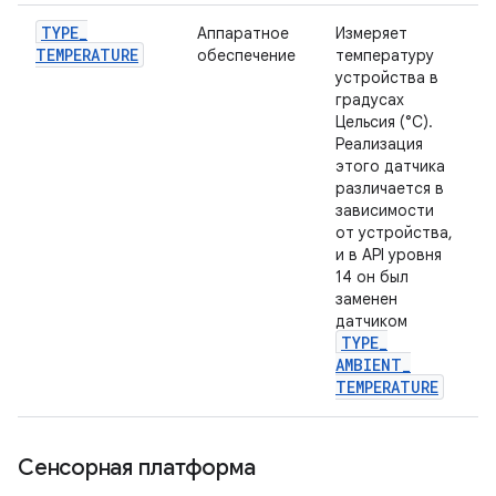
TYPE
_
Аппаратное
Измеряет
TEMPERATURE
обеспечение
температуру
устройства в
градусах
Цельсия (°C).
Реализация
этого датчика
различается в
зависимости
от устройства,
и в API уровня
14 он был
заменен
датчиком
TYPE
_
AMBIENT
_
TEMPERATURE
Сенсорная платформа