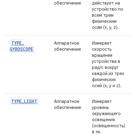
обеспечение
действует на
устройство по
всем трем
физическим
осям (x, y, z).
TYPE
_
Аппаратное
Измеряет
GYROSCOPE
обеспечение
скорость
вращения
устройства в
рад/с вокруг
каждой из трех
физических
осей (x, y и z).
TYPE
_
LIGHT
Аппаратное
Измеряет
обеспечение
уровень
окружающего
освещения
(освещенность)
в лк.