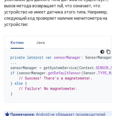
вызов метода возвращает null, что означает, что
устройство не имеет датчика этого типа. Например,
следующий код проверяет наличие магнитометра на
устройстве:
Котлин
Java
private
lateinit
var
sensorManager
:
SensorManager
...
sensorManager
=
getSystemService
(
Context
.
SENSOR_SE
if
(
sensorManager
.
getDefaultSensor
(
Sensor
.
TYPE_MAG
// Success! There's a magnetometer.
}
else
{
// Failure! No magnetometer.
}
Примечание:
Android не обязывает производителей