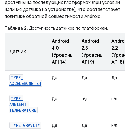
доступны на последующих платформах (при условии
наличия датчика на устройстве), что соответствует
политике обратной совместимости Android.
Таблица 2.
Доступность датчиков по платформам.
Android
Android
Android
4.0
2.3
2.2
Датчик
(Уровень
(Уровень
(Уровен
API 14)
API 9)
API 8)
TYPE
_
Да
Да
Да
ACCELEROMETER
TYPE
_
Да
н/д
н/д
AMBIENT
_
TEMPERATURE
TYPE
_
GRAVITY
Да
Да
н/д