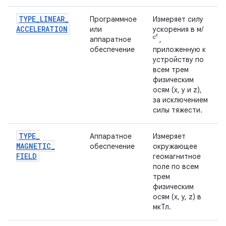
TYPE
_
LINEAR
_
Программное
Измеряет силу
ACCELERATION
или
ускорения в м/
с²
аппаратное
,
обеспечение
приложенную к
устройству по
всем трем
физическим
осям (x, y и z),
за исключением
силы тяжести.
TYPE
_
Аппаратное
Измеряет
MAGNETIC
_
обеспечение
окружающее
FIELD
геомагнитное
поле по всем
трем
физическим
осям (x, y, z) в
мкТл.