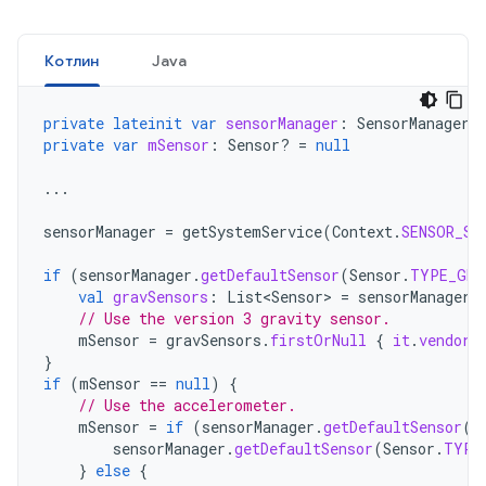
Котлин
Java
private
lateinit
var
sensorManager
:
SensorManager
private
var
mSensor
:
Sensor? 
=
null
...
sensorManager
=
getSystemService
(
Context
.
SENSOR_SE
if
(
sensorManager
.
getDefaultSensor
(
Sensor
.
TYPE_GRA
val
gravSensors
:
List<Sensor>
=
sensorManager
.
// Use the version 3 gravity sensor.
mSensor
=
gravSensors
.
firstOrNull
{
it
.
vendor
.
}
if
(
mSensor
==
null
)
{
// Use the accelerometer.
mSensor
=
if
(
sensorManager
.
getDefaultSensor
(
S
sensorManager
.
getDefaultSensor
(
Sensor
.
TYPE
}
else
{