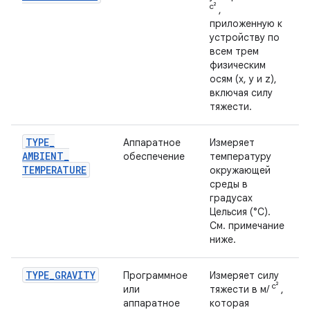
с²
,
приложенную к
устройству по
всем трем
физическим
осям (x, y и z),
включая силу
тяжести.
TYPE
_
Аппаратное
Измеряет
AMBIENT
_
обеспечение
температуру
TEMPERATURE
окружающей
среды в
градусах
Цельсия (°C).
См. примечание
ниже.
TYPE
_
GRAVITY
Программное
Измеряет силу
с²
или
тяжести в м/
,
аппаратное
которая