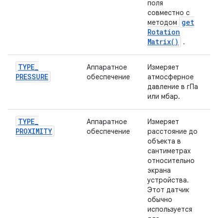
поля
совместно с
get
методом
Rotation
Matrix(
)
.
TYPE
_
Аппаратное
Измеряет
PRESSURE
обеспечение
атмосферное
давление в гПа
или мбар.
TYPE
_
Аппаратное
Измеряет
PROXIMITY
обеспечение
расстояние до
объекта в
сантиметрах
относительно
экрана
устройства.
Этот датчик
обычно
используется