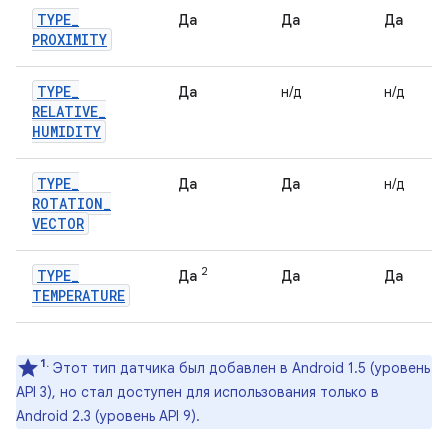
TYPE
_
Да
Да
Да
PROXIMITY
TYPE
_
Да
н/д
н/д
RELATIVE
_
HUMIDITY
TYPE
_
Да
Да
н/д
ROTATION
_
VECTOR
2
TYPE
_
Да
Да
Да
TEMPERATURE
1.
Этот тип датчика был добавлен в Android 1.5 (уровень
API 3), но стал доступен для использования только в
Android 2.3 (уровень API 9).