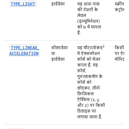
TYPE
_
LIGHT
हार्डवेयर
यह आस-पास
स्क्रीन
की रोशनी के
कंट्रोल 
लेवल
(इल्यूमिनेशन)
को lx में मापता
है.
2
TYPE
_
LINEAR
_
सॉफ़्टवेयर
यह मीटर/सेकंड
किसी ए
ACCELERATION
या
में ऐक्सलरेशन
पर ऐक्स
हार्डवेयर
फ़ोर्स को मेज़र
मॉनिटर 
करता है. यह
फ़ोर्स,
गुरुत्वाकर्षण के
फ़ोर्स को
छोड़कर, तीनों
फ़िज़िकल
ऐक्सिस (x, y,
और z) पर किसी
डिवाइस पर
लगाया जाता है.