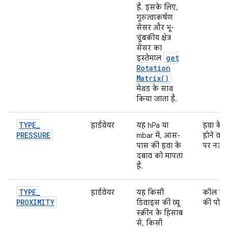
है. इसके लिए,
गुरुत्वाकर्षण
सेंसर और भू-
चुंबकीय क्षेत्र
सेंसर का
get
इस्तेमाल
Rotation
Matrix(
)
मेथड के साथ
किया जाता है.
TYPE
_
हार्डवेयर
यह hPa या
हवा के द
PRESSURE
mbar में, आस-
होने वाल
पास की हवा के
पर नज़र
दबाव को मापता
है.
TYPE
_
हार्डवेयर
यह किसी
कॉल के 
PROXIMITY
डिवाइस की व्यू
की पोज़
स्क्रीन के हिसाब
से, किसी