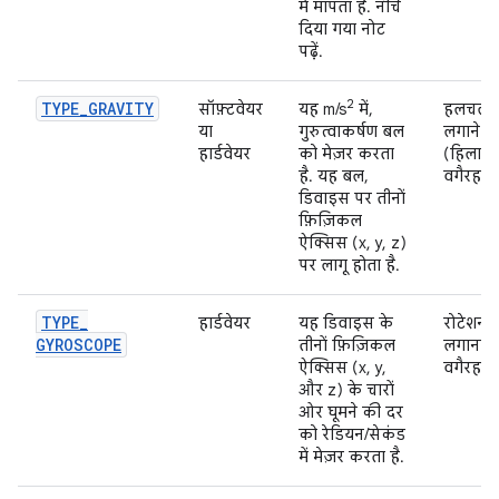
में मापता है. नीचे
दिया गया नोट
पढ़ें.
2
TYPE
_
GRAVITY
सॉफ़्टवेयर
यह m/s
में,
हलचल क
या
गुरुत्वाकर्षण बल
लगाने क
हार्डवेयर
को मेज़र करता
(हिलाना
है. यह बल,
वगैरह).
डिवाइस पर तीनों
फ़िज़िकल
ऐक्सिस (x, y, z)
पर लागू होता है.
TYPE
_
हार्डवेयर
यह डिवाइस के
रोटेशन 
GYROSCOPE
तीनों फ़िज़िकल
लगाना (स
ऐक्सिस (x, y,
वगैरह).
और z) के चारों
ओर घूमने की दर
को रेडियन/सेकंड
में मेज़र करता है.