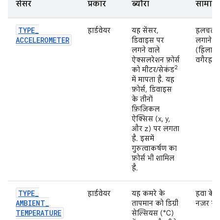
सेंसर
प्रकार
ब्यौरा
सामान्य
TYPE
_
हार्डवेयर
यह सेंसर,
हलचल क
ACCELEROMETER
डिवाइस पर
लगाने क
लगने वाले
(हिलाना
ऐक्सलरेशन फ़ोर्स
वगैरह).
2
को मीटर/सेकंड
में मापता है. यह
फ़ोर्स, डिवाइस
के तीनों
फ़िज़िकल
ऐक्सिस (x, y,
और z) पर लगता
है. इसमें
गुरुत्वाकर्षण का
फ़ोर्स भी शामिल
है.
TYPE
_
हार्डवेयर
यह कमरे के
हवा के 
AMBIENT
_
तापमान को डिग्री
नज़र रख
TEMPERATURE
सेल्सियस (°C)