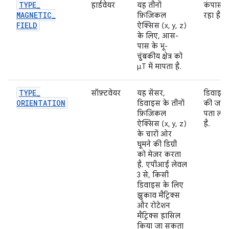
TYPE
_
हार्डवेयर
यह तीनों
कंपास ब
MAGNETIC
_
फ़िज़िकल
रहा है.
FIELD
ऐक्सिस (x, y, z)
के लिए, आस-
पास के भू-
चुंबकीय क्षेत्र को
μT में मापता है.
TYPE
_
सॉफ़्टवेयर
यह सेंसर,
डिवाइस
ORIENTATION
डिवाइस के तीनों
की जान
फ़िज़िकल
पता लगा
ऐक्सिस (x, y, z)
है.
के चारों ओर
घूमने की डिग्री
को मेज़र करता
है. एपीआई लेवल
3 से, किसी
डिवाइस के लिए
झुकाव मैट्रिक्स
और रोटेशन
मैट्रिक्स हासिल
किया जा सकता