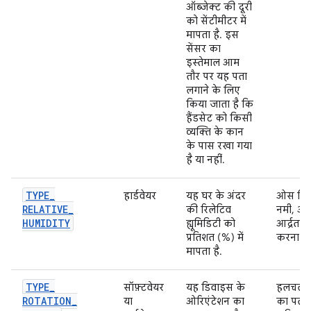
ऑब्जेक्ट की दूरी
को सेंटीमीटर में
मापता है. इस
सेंसर का
इस्तेमाल आम
तौर पर यह पता
लगाने के लिए
किया जाता है कि
हैंडसेट को किसी
व्यक्ति के कान
के पास रखा गया
है या नहीं.
TYPE
_
हार्डवेयर
यह घर के अंदर
ओस बिंद
RELATIVE
_
की रिलेटिव
नमी, और 
HUMIDITY
ह्यूमिडिटी को
आर्द्रता
प्रतिशत (%) में
करना.
मापता है.
TYPE
_
सॉफ़्टवेयर
यह डिवाइस के
हलचल औ
ROTATION
_
या
ओरिएंटेशन का
का पता 