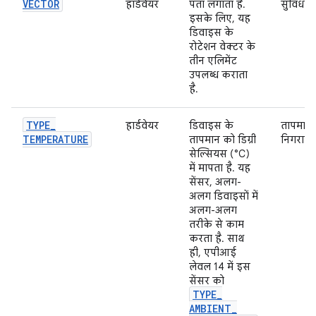
VECTOR
हार्डवेयर
पता लगाता है.
सुविधा.
इसके लिए, यह
डिवाइस के
रोटेशन वेक्टर के
तीन एलिमेंट
उपलब्ध कराता
है.
TYPE
_
हार्डवेयर
डिवाइस के
तापमान
TEMPERATURE
तापमान को डिग्री
निगरानी
सेल्सियस (°C)
में मापता है. यह
सेंसर, अलग-
अलग डिवाइसों में
अलग-अलग
तरीके से काम
करता है. साथ
ही, एपीआई
लेवल 14 में इस
सेंसर को
TYPE
_
AMBIENT
_