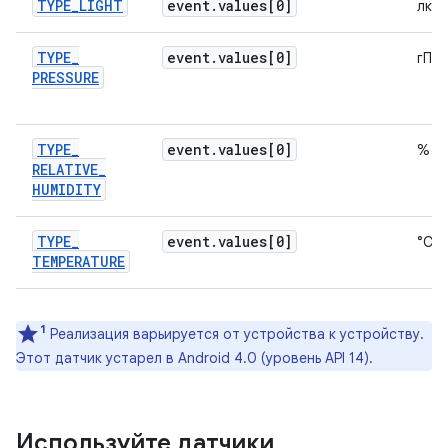
TYPE
_
LIGHT
event
.
values[0]
лк
TYPE
_
event
.
values[0]
гПа 
PRESSURE
TYPE
_
event
.
values[0]
%
RELATIVE
_
HUMIDITY
TYPE
_
event
.
values[0]
°С
TEMPERATURE
1
Реализация варьируется от устройства к устройству.
Этот датчик устарел в Android 4.0 (уровень API 14).
Используйте датчики