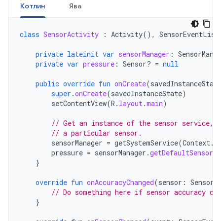
Котлин
Ява
class
SensorActivity
:
Activity
(),
SensorEventList
private
lateinit
var
sensorManager
:
SensorMana
private
var
pressure
:
Sensor? 
=
null
public
override
fun
onCreate
(
savedInstanceStat
super
.
onCreate
(
savedInstanceState
)
setContentView
(
R
.
layout
.
main
)
// Get an instance of the sensor service, 
// a particular sensor.
sensorManager
=
getSystemService
(
Context
.
S
pressure
=
sensorManager
.
getDefaultSensor
(
}
override
fun
onAccuracyChanged
(
sensor
:
Sensor
,
// Do something here if sensor accuracy ch
}