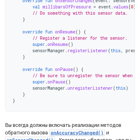
override
fun
onSensorChanged
(
event
:
SensorEven
val
millibarsOfPressure
=
event
.
values
[
0
]
// Do something with this sensor data.
}
override
fun
onResume
()
{
// Register a listener for the sensor.
super
.
onResume
()
sensorManager
.
registerListener
(
this
,
press
}
override
fun
onPause
()
{
// Be sure to unregister the sensor when th
super
.
onPause
()
sensorManager
.
unregisterListener
(
this
)
}
}
Вы всегда должны включать реализации методов
обратного вызова
onAccuracyChanged()
и