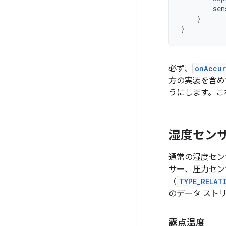
sen
}
}
必ず、
onAccu
方の実装を含め
うにします。こ
湿度セン
通常の湿度セン
サー、圧力セン
（
TYPE_RELAT
のデータ スト
露点温度