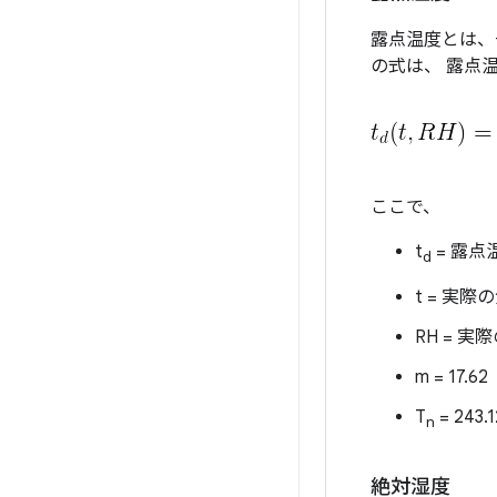
露点温度とは、
の式は、 露点
ここで、
t
= 露点
d
t = 実
RH = 
m = 17.62
T
= 243.1
n
絶対湿度