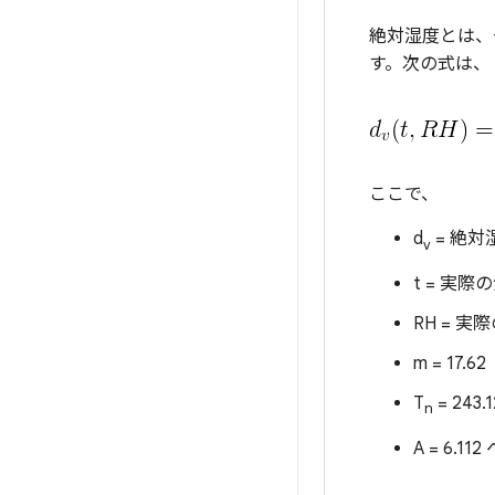
絶対湿度とは、
す。次の式は、
ここで、
d
= 絶対
v
t = 実
RH = 
m = 17.62
T
= 243.
n
A = 6.1