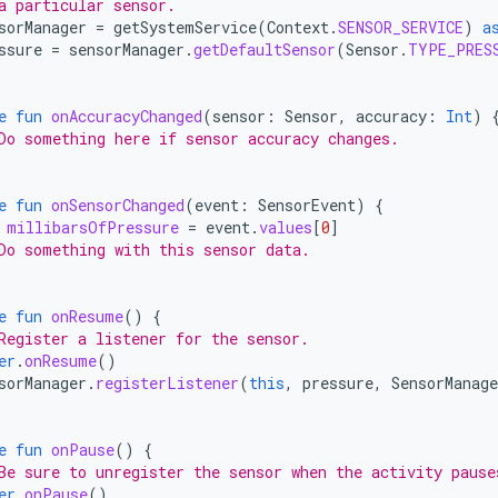
a particular sensor.
sorManager
=
getSystemService
(
Context
.
SENSOR_SERVICE
)
a
ssure
=
sensorManager
.
getDefaultSensor
(
Sensor
.
TYPE_PRES
e
fun
onAccuracyChanged
(
sensor
:
Sensor
,
accuracy
:
Int
)
Do something here if sensor accuracy changes.
e
fun
onSensorChanged
(
event
:
SensorEvent
)
{
millibarsOfPressure
=
event
.
values
[
0
]
Do something with this sensor data.
e
fun
onResume
()
{
Register a listener for the sensor.
er
.
onResume
()
sorManager
.
registerListener
(
this
,
pressure
,
SensorManage
e
fun
onPause
()
{
Be sure to unregister the sensor when the activity pause
er
.
onPause
()