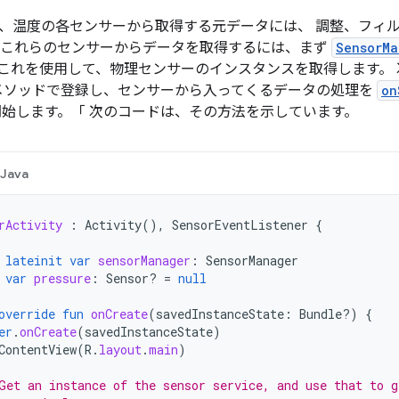
、温度の各センサーから取得する元データには、 調整、フィ
 これらのセンサーからデータを取得するには、まず
SensorMa
これを使用して、物理センサーのインスタンスを取得します。 
メソッドで登録し、センサーから入ってくるデータの処理を
on
開始します。「 次のコードは、その方法を示しています。
Java
rActivity
:
Activity
(),
SensorEventListener
{
lateinit
var
sensorManager
:
SensorManager
var
pressure
:
Sensor? 
=
null
override
fun
onCreate
(
savedInstanceState
:
Bundle?)
{
er
.
onCreate
(
savedInstanceState
)
ContentView
(
R
.
layout
.
main
)
Get an instance of the sensor service, and use that to g