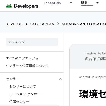
trait:citc trait:citc
Essentials
開発
DEVELOP
CORE AREAS
SENSORS AND LOCATI
すべてのコアエリア ⍈
の言語に翻
センサーと位置情報について
Android Developer
センサー
センサーについて
環境
モーション センサー
位置センサー