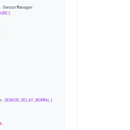
s
SensorManager
SURE
)
{
r
.
SENSOR_DELAY_NORMAL
)
s.