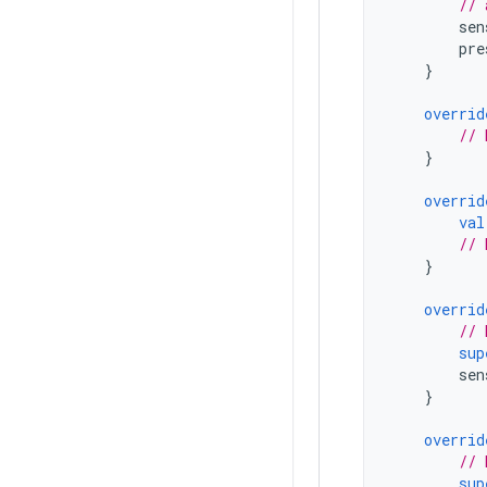
// 
sen
pre
}
overrid
// 
}
overrid
val
// 
}
overrid
// 
sup
sen
}
overrid
// 
sup