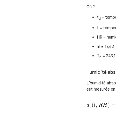
Où ?
t
= tempé
d
t = tempér
HR = humid
m = 17,62
T
= 243,1
n
Humidité abs
L'humidité abso
est mesurée e