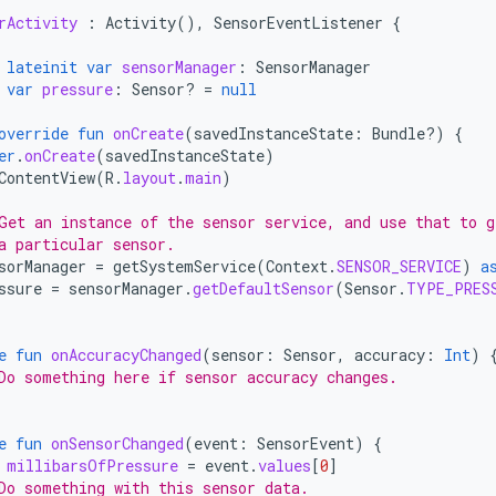
rActivity
:
Activity
(),
SensorEventListener
{
lateinit
var
sensorManager
:
SensorManager
var
pressure
:
Sensor? 
=
null
override
fun
onCreate
(
savedInstanceState
:
Bundle?)
{
er
.
onCreate
(
savedInstanceState
)
ContentView
(
R
.
layout
.
main
)
Get an instance of the sensor service, and use that to g
a particular sensor.
sorManager
=
getSystemService
(
Context
.
SENSOR_SERVICE
)
a
ssure
=
sensorManager
.
getDefaultSensor
(
Sensor
.
TYPE_PRES
e
fun
onAccuracyChanged
(
sensor
:
Sensor
,
accuracy
:
Int
)
Do something here if sensor accuracy changes.
e
fun
onSensorChanged
(
event
:
SensorEvent
)
{
millibarsOfPressure
=
event
.
values
[
0
]
Do something with this sensor data.