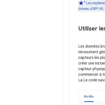
1
Les implémen
(niveau d'API 14).
Utiliser l
Les données bru
nécessitent géné
capteurs les plu
créer une insta
capteur physiqu
commencer à tr
La Le code sui
Kotlin