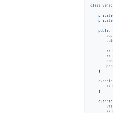
class
Senso
private
private
public
sup
set
// 
// 
sen
pre
}
overrid
// 
}
overrid
val
// 