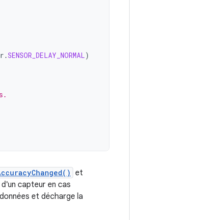
r
.
SENSOR_DELAY_NORMAL
)
s.
AccuracyChanged()
et
t d'un capteur en cas
s données et décharge la