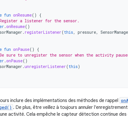
e
fun
onResume
()
{
Register a listener for the sensor.
er
.
onResume
()
sorManager
.
registerListener
(
this
,
pressure
,
SensorManage
e
fun
onPause
()
{
Be sure to unregister the sensor when the activity pause
er
.
onPause
()
sorManager
.
unregisterListener
(
this
)
ours inclure des implémentations des méthodes de rappel
on
ged()
. De plus, être veillez à toujours annuler l'enregistremen
d'une activité. Cela empêche le capteur détection continue de