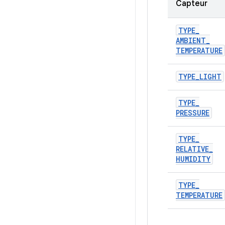
Capteur
TYPE
_
AMBIENT
_
TEMPERATURE
TYPE
_
LIGHT
TYPE
_
PRESSURE
TYPE
_
RELATIVE
_
HUMIDITY
TYPE
_
TEMPERATURE