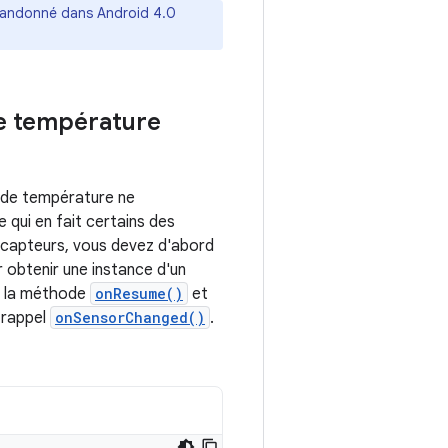
 abandonné dans Android 4.0
e température
t de température ne
 qui en fait certains des
es capteurs, vous devez d'abord
r obtenir une instance d'un
ns la méthode
onResume()
et
 rappel
onSensorChanged()
.