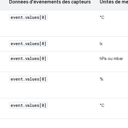
Données d'événements des capteurs
Unités de m
event
.
values[0]
°C
event
.
values[0]
lx
event
.
values[0]
hPa ou mbar
event
.
values[0]
%
event
.
values[0]
°C