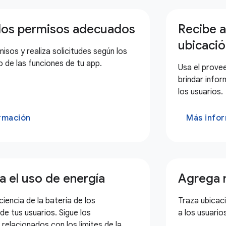
a los permisos adecuados
Recibe a
ubicaci
isos y realiza solicitudes según los
 de las funciones de tu app.
Usa el prove
brindar info
los usuarios.
rmación
Más info
a el uso de energía
Agrega 
ciencia de la batería de los
Traza ubicac
de tus usuarios. Sigue los
a los usuario
 relacionados con los límites de la