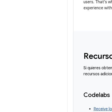
users. That’s w
experience with
Provider API (F
Recurso
Si quieres obte
recursos adicio
Codelabs
Receive lo