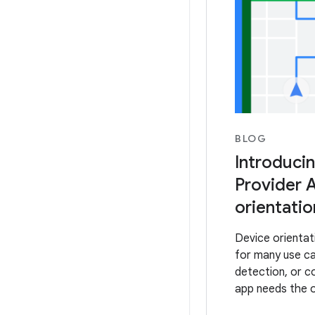
BLOG
Introduci
Provider A
orientation
Device orientati
for many use ca
detection, or c
app needs the or
surroundings. W