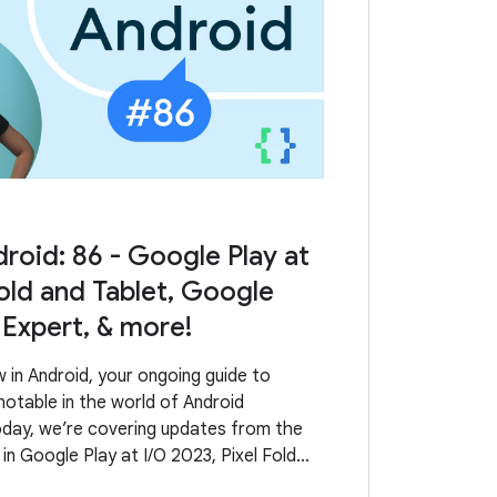
roid: 86 - Google Play at
Fold and Tablet, Google
Expert, & more!
in Android, your ongoing guide to
otable in the world of Android
day, we’re covering updates from the
 in Google Play at I/O 2023, Pixel Fold
, AndroidX releases, what it