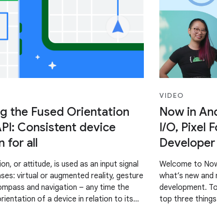
VIDEO
ng the Fused Orientation
Now in And
PI: Consistent device
I/O, Pixel 
 for all
Developer 
on, or attitude, is used as an input signal
Welcome to Now 
ses: virtual or augmented reality, gesture
what’s new and n
ompass and navigation – any time the
development. To
ientation of a device in relation to its
top three things
e’ve
and Pixel Tablet