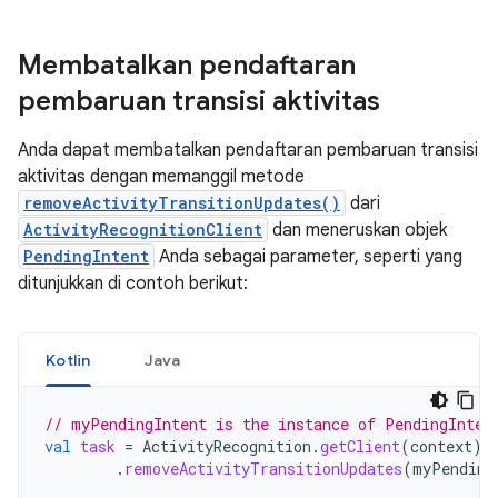
Membatalkan pendaftaran
pembaruan transisi aktivitas
Anda dapat membatalkan pendaftaran pembaruan transisi
aktivitas dengan memanggil metode
removeActivityTransitionUpdates()
dari
ActivityRecognitionClient
dan meneruskan objek
PendingIntent
Anda sebagai parameter, seperti yang
ditunjukkan di contoh berikut:
Kotlin
Java
// myPendingIntent is the instance of PendingInten
val
task
=
ActivityRecognition
.
getClient
(
context
)
.
removeActivityTransitionUpdates
(
myPending