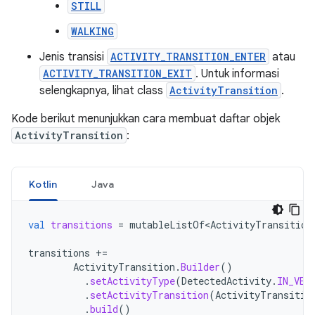
STILL
WALKING
Jenis transisi
ACTIVITY_TRANSITION_ENTER
atau
ACTIVITY_TRANSITION_EXIT
. Untuk informasi
selengkapnya, lihat class
ActivityTransition
.
Kode berikut menunjukkan cara membuat daftar objek
ActivityTransition
:
Kotlin
Java
val
transitions
=
mutableListOf<ActivityTransition
transitions
+=
ActivityTransition
.
Builder
()
.
setActivityType
(
DetectedActivity
.
IN_VEH
.
setActivityTransition
(
ActivityTransitio
.
build
()