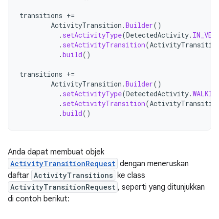
transitions
+=
ActivityTransition
.
Builder
()
.
setActivityType
(
DetectedActivity
.
IN_VEH
.
setActivityTransition
(
ActivityTransitio
.
build
()
transitions
+=
ActivityTransition
.
Builder
()
.
setActivityType
(
DetectedActivity
.
WALKIN
.
setActivityTransition
(
ActivityTransitio
.
build
()
Anda dapat membuat objek
ActivityTransitionRequest
dengan meneruskan
daftar
ActivityTransitions
ke class
ActivityTransitionRequest
, seperti yang ditunjukkan
di contoh berikut: