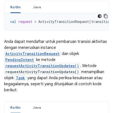
Kotlin
Java
val
request
=
ActivityTransitionRequest
(
transition
Anda dapat mendaftar untuk pembaruan transisi aktivitas
dengan meneruskan instance
ActivityTransitionRequest
dan objek
PendingIntent
ke metode
requestActivityTransitionUpdates()
. Metode
requestActivityTransitionUpdates()
menampilkan
objek
Task
yang dapat Anda periksa kesuksesan atau
kegagalannya, seperti yang ditunjukkan di contoh kode
berikut:
Kotlin
Java