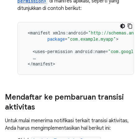
permission>
di manifes aplikasi, seperti yang
ditunjukkan di contoh berikut:
<
manifest
xmlns
:
android
=
"http://schemas.andr
package
=
"com.example.myapp"
>

<
uses
-
permission
android
:
name
=
"com.google.
…
<
/
manifest
Mendaftar ke pembaruan transisi
aktivitas
Untuk mulai menerima notifikasi terkait transisi aktivitas,
Anda harus mengimplementasikan hal berikut ini: