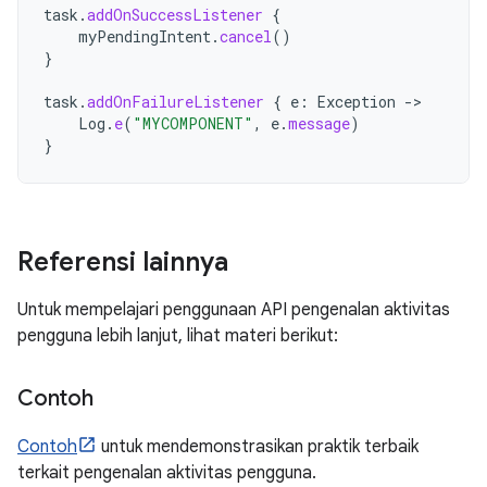
task
.
addOnSuccessListener
{
myPendingIntent
.
cancel
()
}
task
.
addOnFailureListener
{
e
:
Exception
->
Log
.
e
(
"MYCOMPONENT"
,
e
.
message
)
}
Referensi lainnya
Untuk mempelajari penggunaan API pengenalan aktivitas
pengguna lebih lanjut, lihat materi berikut:
Contoh
Contoh
untuk mendemonstrasikan praktik terbaik
terkait pengenalan aktivitas pengguna.