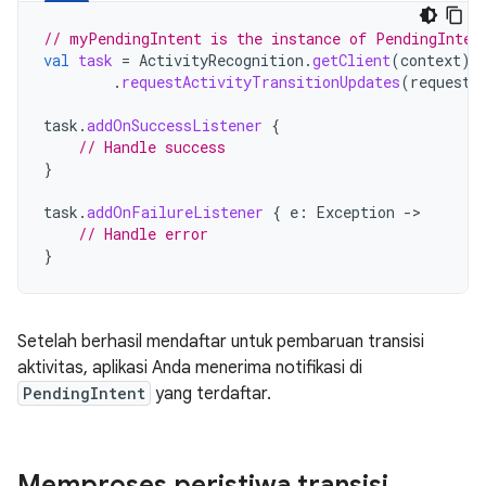
// myPendingIntent is the instance of PendingInten
val
task
=
ActivityRecognition
.
getClient
(
context
)
.
requestActivityTransitionUpdates
(
request
,
task
.
addOnSuccessListener
{
// Handle success
}
task
.
addOnFailureListener
{
e
:
Exception
->
// Handle error
}
Setelah berhasil mendaftar untuk pembaruan transisi
aktivitas, aplikasi Anda menerima notifikasi di
PendingIntent
yang terdaftar.
Memproses peristiwa transisi