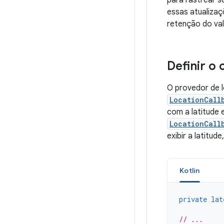
para rastrear s
essas atualiza
retenção do val
Definir o 
O provedor de 
LocationCall
com a latitude 
LocationCall
exibir a latitud
Kotlin
private
lat
// ...