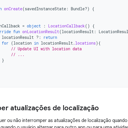
n
onCreate
(
savedInstanceState
:
Bundle?)
{
nCallback
=
object
:
LocationCallback
()
{
rride
fun
onLocationResult
(
locationResult
:
LocationResu
locationResult
?:
return
for
(
location
in
locationResult
.
locations
){
// Update UI with location data
// ...
}
er atualizações de localização
er ou não interromper as atualizações de localização quando 
quando o usuário alternar para outro app ou para uma ativid