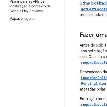
Migrar para as APIs de
última localiza
localização e contexto do
getLastLocat
Google Play Services
armazenado o ú
Mapas e lugares
Fazer uma 
Antes de solici
uma solicitação
isso. Quando a 
requestLocat
Dependendo da 
LocationCall
PendingInten
afetadas pelas 
Esta lição mos
requestLocat