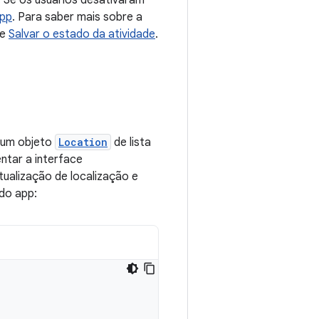
. Se os usuários desativaram
app
. Para saber mais sobre a
te
Salvar o estado da atividade
.
 um objeto
Location
de lista
ntar a interface
atualização de localização e
 do app: