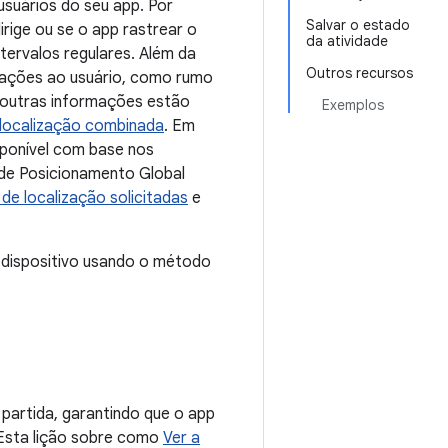
suários do seu app. Por
Salvar o estado
rige ou se o app rastrear o
da atividade
ntervalos regulares. Além da
Outros recursos
rmações ao usuário, como rumo
 e outras informações estão
Exemplos
localização combinada
. Em
sponível com base nos
 de Posicionamento Global
de localização solicitadas
e
m dispositivo usando o método
 partida, garantindo que o app
. Esta lição sobre como
Ver a