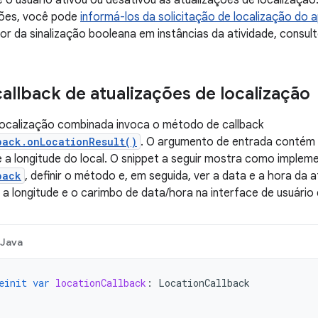
e o usuário ativou ou desativou as atualizações de localização
ções, você pode
informá-los da solicitação de localização do 
or da sinalização booleana em instâncias da atividade, consul
callback de atualizações de localização
localização combinada invoca o método de callback
back.onLocationResult()
. O argumento de entrada contém
e a longitude do local. O snippet a seguir mostra como impleme
back
, definir o método e, em seguida, ver a data e a hora da 
e, a longitude e o carimbo de data/hora na interface de usuário
Java
einit
var
locationCallback
:
LocationCallback