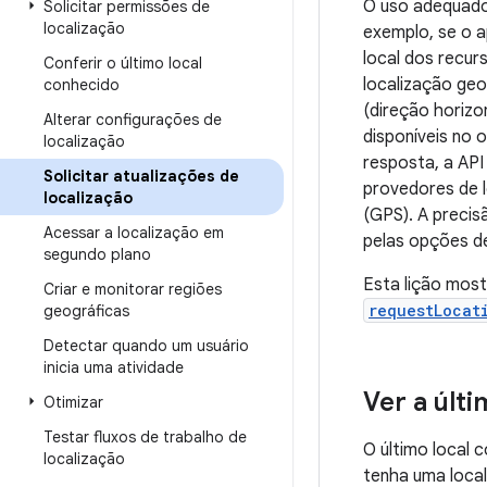
O uso adequado 
Solicitar permissões de
localização
exemplo, se o a
local dos recur
Conferir o último local
localização geo
conhecido
(direção horizo
Alterar configurações de
disponíveis no 
localização
resposta, a API
Solicitar atualizações de
provedores de 
localização
(GPS). A precis
Acessar a localização em
pelas opções de
segundo plano
Esta lição most
Criar e monitorar regiões
requestLocat
geográficas
Detectar quando um usuário
inicia uma atividade
Ver a últ
Otimizar
Testar fluxos de trabalho de
O último local 
localização
tenha uma local