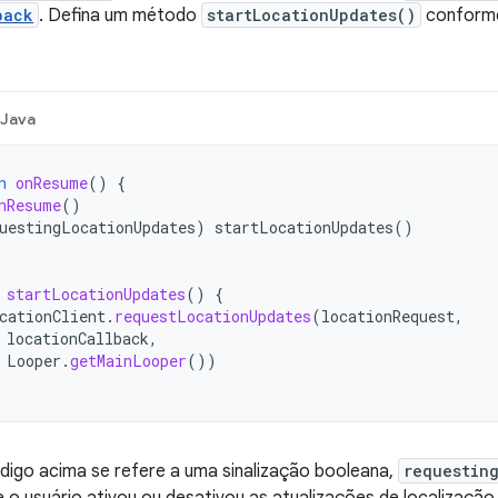
back
. Defina um método
startLocationUpdates()
conforme
Java
n
onResume
()
{
nResume
()
uestingLocationUpdates
)
startLocationUpdates
()
startLocationUpdates
()
{
cationClient
.
requestLocationUpdates
(
locationRequest
,
locationCallback
,
Looper
.
getMainLooper
())
digo acima se refere a uma sinalização booleana,
requestin