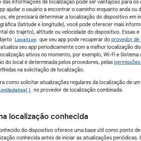
das informações de localização pode ser vantajoso para os u
pp ajudar o usuário a encontrar o caminho enquanto anda ou di
sos, ele precisará determinar a localização do dispositivo em i
gráfica (latitude e longitude), você pode oferecer mais info
ntal do trajeto), altitude ou velocidade do dispositivo. Essas
objeto
Location
que seu app pode recuperar do
provedor de 
 atualiza seu app periodicamente com a melhor localização di
localização ativos no momento, por exemplo, Wi-Fi e Sistema
ão do local é determinada pelos provedores, pelas
permissões 
finidas na solicitação de localização.
ra como solicitar atualizações regulares da localização de u
ionUpdates()
no provedor de localização combinada.
ima localização conhecida
conhecido do dispositivo oferece uma base útil como ponto de
ização conhecida antes de iniciar as atualizações periódicas