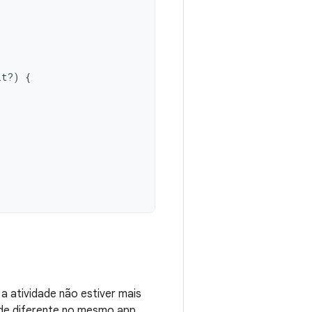
lt?)
{
a atividade não estiver mais
ade diferente no mesmo app.