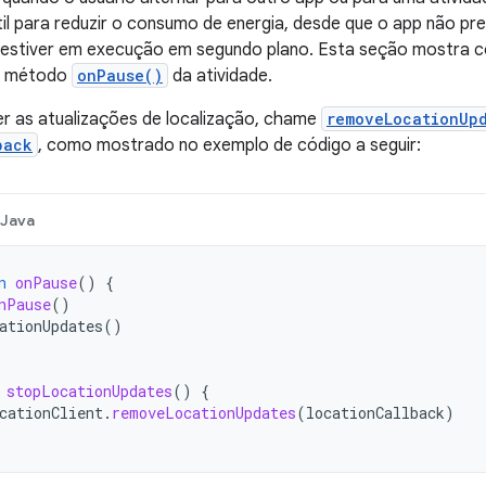
til para reduzir o consumo de energia, desde que o app não pr
stiver em execução em segundo plano. Esta seção mostra c
no método
onPause()
da atividade.
r as atualizações de localização, chame
removeLocationUp
back
, como mostrado no exemplo de código a seguir:
Java
n
onPause
()
{
nPause
()
ationUpdates
()
stopLocationUpdates
()
{
cationClient
.
removeLocationUpdates
(
locationCallback
)