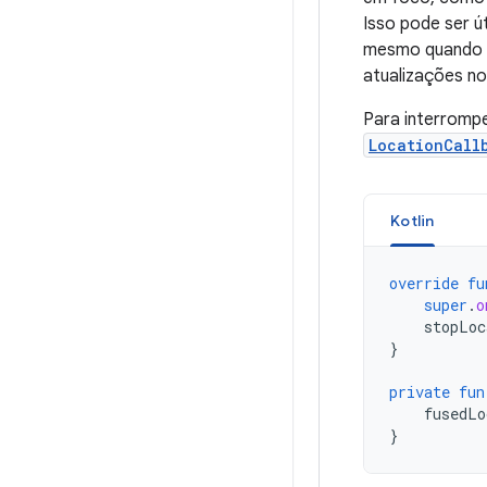
Isso pode ser ú
mesmo quando e
atualizações 
Para interrompe
LocationCall
Kotlin
override
fu
super
.
o
stopLoc
}
private
fun
fusedLo
}