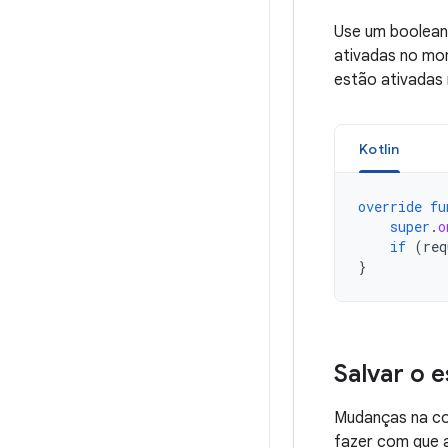
Use um boolea
ativadas no m
estão ativadas 
Kotlin
override
fu
super
.
o
if
(
req
}
Salvar o 
Mudanças na co
fazer com que a