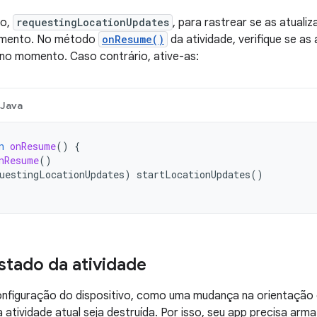
no,
requestingLocationUpdates
, para rastrear se as atuali
omento. No método
onResume()
da atividade, verifique se as
no momento. Caso contrário, ative-as:
Java
n
onResume
()
{
nResume
()
uestingLocationUpdates
)
startLocationUpdates
()
estado da atividade
nfiguração do dispositivo, como uma mudança na orientação 
 atividade atual seja destruída. Por isso, seu app precisa ar