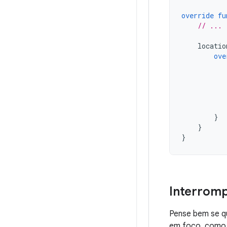
override
fu
// ...
locatio
ove
}
}
}
Interromp
Pense bem se qu
em foco, como 