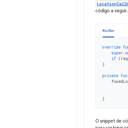
LocationCall
código a seguir.
Kotlin
override
fu
super
.
o
if
(
req
}
private
fun
fusedLo
}
O snippet de có