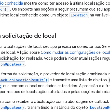
ção conhecida
mostra como ter acesso à última localização c
ion()
. Os snippets nas seções a seguir presumem que seu app
ltimo local conhecido como um objeto
Location
na variável
solicitação de local
tar atualizações de local, seu app precisa se conectar aos Serv
 de local. A lição sobre
Como mudar as configurações de loca
solicitação for realizada, você poderá iniciar atualizações re
ionUpdates()
.
forma da solicitação, o provedor de localização combinada i
back.onLocationResult()
e transmite uma lista de objetos
t
que contém o local nos dados estendidos. A precisão e a fr
permissões de localização solicitadas e pelas opções definida
tra como receber a atualização com a abordagem de callback
ionUpdates()
, transmitindo a instância do objeto
LocationR