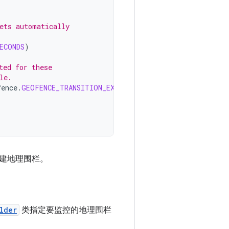
ets automatically
ECONDS
)
ted for these
le.
fence
.
GEOFENCE_TRANSITION_EXIT
)
建地理围栏。
lder
类指定要监控的地理围栏