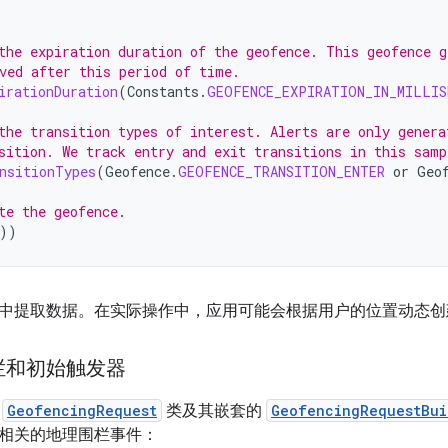
the expiration duration of the geofence. This geofence g
ved after this period of time.
irationDuration
(
Constants
.
GEOFENCE_EXPIRATION_IN_MILLIS
the transition types of interest. Alerts are only genera
sition. We track entry and exit transitions in this samp
nsitionTypes
(
Geofence
.
GEOFENCE_TRANSITION_ENTER
or
Geo
te the geofence.
))
中提取数据。在实际操作中，应用可能会根据用户的位置动态创
栏和初始触发器
用
GeofencingRequest
类及其嵌套的
GeofencingRequestBui
相关的地理围栏事件：