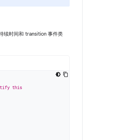
和 transition 事件类
tify this