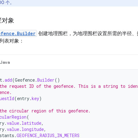
00 个。
栏对象
ofence.Builder
创建地理围栏，为地理围栏设置所需的半径、持续时间
列表对象：
Java
t
.
add
(
Geofence
.
Builder
()
the request ID of the geofence. This is a string to iden
ence.
uestId
(
entry
.
key
)
the circular region of this geofence.
cularRegion
(
ry
.
value
.
latitude
,
ry
.
value
.
longitude
,
stants
.
GEOFENCE_RADIUS_IN_METERS