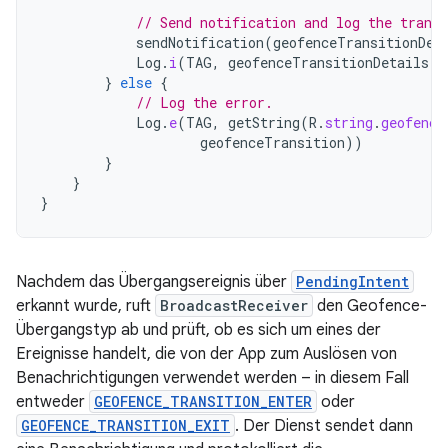
// Send notification and log the transi
sendNotification
(
geofenceTransitionDet
Log
.
i
(
TAG
,
geofenceTransitionDetails
)
}
else
{
// Log the error.
Log
.
e
(
TAG
,
getString
(
R
.
string
.
geofence
geofenceTransition
))
}
}
}
Nachdem das Übergangsereignis über
PendingIntent
erkannt wurde, ruft
BroadcastReceiver
den Geofence-
Übergangstyp ab und prüft, ob es sich um eines der
Ereignisse handelt, die von der App zum Auslösen von
Benachrichtigungen verwendet werden – in diesem Fall
entweder
GEOFENCE_TRANSITION_ENTER
oder
GEOFENCE_TRANSITION_EXIT
. Der Dienst sendet dann