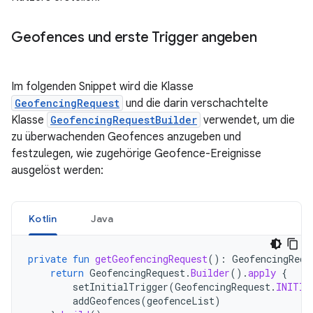
Geofences und erste Trigger angeben
Im folgenden Snippet wird die Klasse
GeofencingRequest
und die darin verschachtelte
Klasse
GeofencingRequestBuilder
verwendet, um die
zu überwachenden Geofences anzugeben und
festzulegen, wie zugehörige Geofence-Ereignisse
ausgelöst werden:
Kotlin
Java
private
fun
getGeofencingRequest
():
GeofencingRequ
return
GeofencingRequest
.
Builder
().
apply
{
setInitialTrigger
(
GeofencingRequest
.
INITIA
addGeofences
(
geofenceList
)