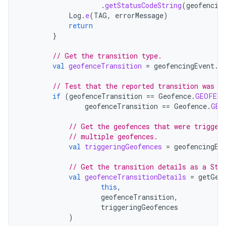
.
getStatusCodeString
(
geofencin
Log
.
e
(
TAG
,
errorMessage
)
return
}
// Get the transition type.
val
geofenceTransition
=
geofencingEvent
.
g
// Test that the reported transition was o
if
(
geofenceTransition
==
Geofence
.
GEOFENC
geofenceTransition
==
Geofence
.
GEO
// Get the geofences that were trigger
// multiple geofences.
val
triggeringGeofences
=
geofencingEv
// Get the transition details as a Str
val
geofenceTransitionDetails
=
getGeo
this
,
geofenceTransition
,
triggeringGeofences
)