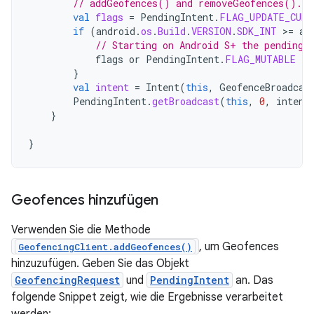
// addGeofences() and removeGeofences().
val
flags
=
PendingIntent
.
FLAG_UPDATE_CURR
if
(
android
.
os
.
Build
.
VERSION
.
SDK_INT
>
=
an
// Starting on Android S+ the pending 
flags
or
PendingIntent
.
FLAG_MUTABLE
}
val
intent
=
Intent
(
this
,
GeofenceBroadcas
PendingIntent
.
getBroadcast
(
this
,
0
,
intent
}
}
Geofences hinzufügen
Verwenden Sie die Methode
, um Geofences
GeofencingClient.addGeofences()
hinzuzufügen. Geben Sie das Objekt
GeofencingRequest
und
PendingIntent
an. Das
folgende Snippet zeigt, wie die Ergebnisse verarbeitet