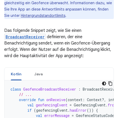
gleichzeitig ein Geofence überwacht. Informationen dazu, wie
Sie Ihre App an diese Antwortlimits anpassen können, finden
Sie unter
Hintergrundstandortlimits
.
Das folgende Snippet zeigt, wie Sie einen
BroadcastReceiver
definieren, der eine
Benachrichtigung sendet, wenn ein Geofence-Übergang
erfolgt. Wenn der Nutzer auf die Benachrichtigung klickt,
wird die Hauptaktivität der App angezeigt:
Kotlin
Java
class
GeofenceBroadcastReceiver
:
BroadcastReceive
// ...
override
fun
onReceive
(
context
:
Context?,
inte
val
geofencingEvent
=
GeofencingEvent
.
from
if
(
geofencingEvent
.
hasError
())
{
val
errorMessage
=
GeofenceStatusCodes