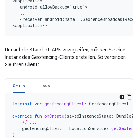
<receiver
android:name=".GeofenceBroadcastReceiv
<application/>
Um auf die Standort-APIs zuzugreifen, müssen Sie eine
Instanz des Geofencing-Clients erstellen. So verbinden
Sie Ihren Client:
Kotlin
Java
lateinit
var
geofencingClient
:
GeofencingClient
override
fun
onCreate
(
savedInstanceState
:
Bundle?)
// ...
geofencingClient
=
LocationServices
.
getGeofenc
}