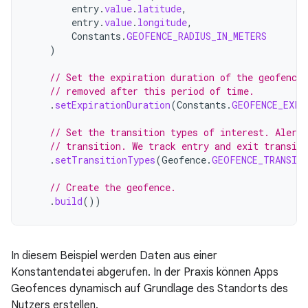
entry
.
value
.
latitude
,
entry
.
value
.
longitude
,
Constants
.
GEOFENCE_RADIUS_IN_METERS
)
// Set the expiration duration of the geofence
// removed after this period of time.
.
setExpirationDuration
(
Constants
.
GEOFENCE_EXPI
// Set the transition types of interest. Alerts
// transition. We track entry and exit transit
.
setTransitionTypes
(
Geofence
.
GEOFENCE_TRANSIT
// Create the geofence.
.
build
())
In diesem Beispiel werden Daten aus einer
Konstantendatei abgerufen. In der Praxis können Apps
Geofences dynamisch auf Grundlage des Standorts des
Nutzers erstellen.