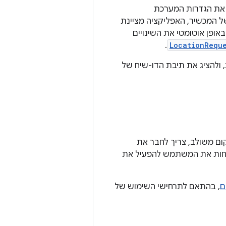
 את הגדרות המערכת
ות, כמו GPS או סריקת Wi-Fi. במקום להפעיל ישירות שירותים כמו ה-GPS של המכשיר, האפליקציה מציינת
אופן אוטומטי את השינויים
.
LocationRequ
, ולהציג את תיבת הדו-שיח של
סופקים על ידי Google Play Services ובספק מיקום משולב, צריך לחבר את
להנחות את המשתמש להפעיל את
ם
, בהתאם לתרחישי השימוש של