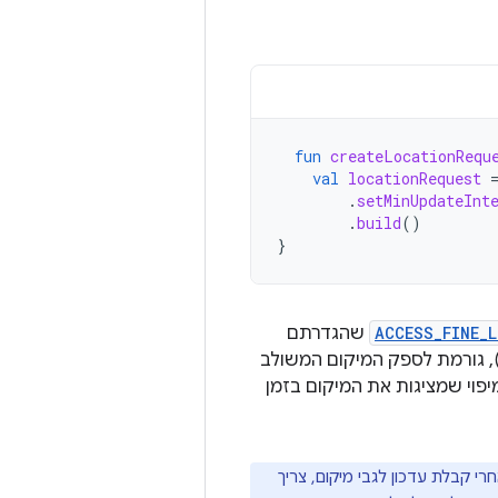
fun
createLocationRequ
val
locationRequest
.
setMinUpdateInt
.
build
()
}
ACCESS_FINE_
שהגדרתם
ליקציה ומרווח עדכון מהיר של 5, 000 אלפיות שנייה (5 שניות), גורמת לספק המיקום המשולב
יפוי שמציגות את המיקום בזמן
י קבלת עדכון לגבי מיקום, צריך