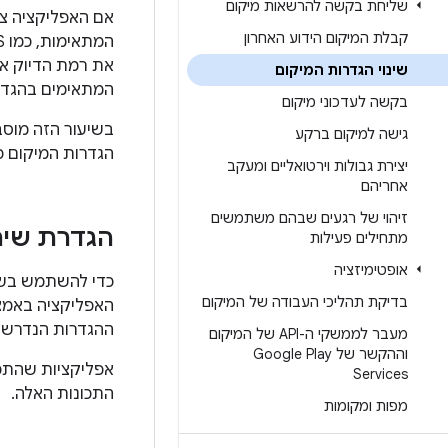
שליחת בקשה להרשאות מיקום
אם האפליקציה צר
קבלת המיקום הידוע האחרון
את רמת הדיוק או
שינוי הגדרות המיקום
המתאימים בהגדרו
בקשה לעדכוני מיקום
בשיעור הזה מוס
גישה למיקום ברקע
הגדרות המיקום 
יצירת גבולות וירטואליים ומעקב
אחריהם
זיהוי של רגעים שבהם משתמשים
הגדרת שיר
מתחילים פעילות
אופטימיזציה
בדיקת תהליכי העבודה של המיקום
האפליקציה באמ
ההגדרות הנדרשות
מעבר לממשקי ה-API של המיקום
וההקשר של Google Play
אפליקציות שהתכ
Services
התכונות האלה.
מפות ומקומות