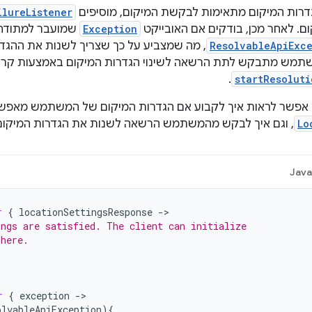
דרות המיקום מתאימות לבקשת המיקום, מוסיפים
ilureListener
ם. לאחר מכן, בודקים אם האובייקט
Exception
שמועבר למתודה
ResolvableApiExc
, מה שמצביע על כך שצריך לשנות את ההגדרו
תמש מתבקש לתת הרשאה לשינוי הגדרות המיקום באמצעות קרי
.
startResoluti
אפשר לראות איך לקבוע אם הגדרות המיקום של המשתמש מאפשרו
Lo
, וגם איך לבקש מהמשתמש הרשאה לשנות את הגדרות המיקום 
Jav
r
{
locationSettingsResponse
-
ings are satisfied. The client can initialize
 here.
r
{
exception
-
olvableApiException
){