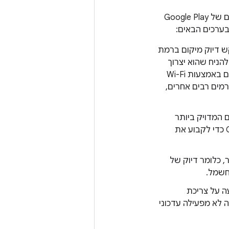
– השיטה הזו מגדירה את העדיפות של הבקשה, וכך שירותי המיקום של Google Play
 דיוק מיקום ברמת
, וסביר להניח שהוא יצרוך
פחות חשמל. אם ההגדרה הזו מופעלת, שירותי המיקום כנראה יסתמכו על מיקום באמצעות Wi-Fi
רמים רבים אחרים,
המדויק ביותר
שאפשר. כשההגדרה הזו מופעלת, שירותי המיקום נוטים יותר להשתמש ב-GPS כדי לקבוע את
 כלומר דיוק של
ה על צריכת
 לא מפעילה עדכוני