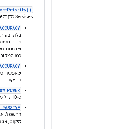
setPriority()
Services מקבלים רמז חזק לגבי מקורות המיקום שבהם כדאי להשתמש. יש תמיכה בערכים הבאים:
ACCURACY
ואנטנות סל
כמו המקורו
ACCURACY
המיקום.
OW_POWER
כ-10 קילומטרים. הדיוק הזה נחשב לרמה גסה, וסביר להניח שהוא יצרוך פחות חשמל.
_PASSIVE
החשמל, אבל
מיקום, אבל