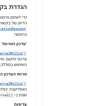
הגדרת בקש
כדי לאחסן פרמטר
הדיוק של בקשות 
cationRequest
בהמשך:
‘עדכון המרווח’
tervalMillis()
עדכוני מיקום. שימ
השימוש בסוללה, א
מרווח העדכון הכ
ervalMillis()
האפליקציה יכולה
שצוין ב-
erval()
עדיפות