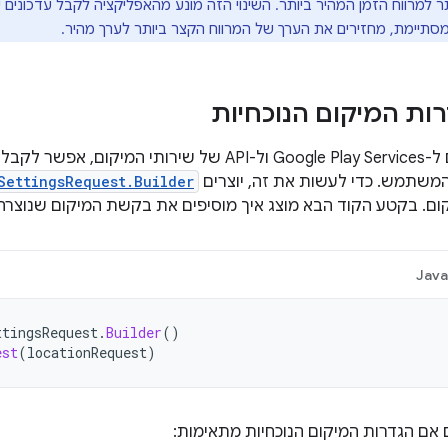
ותר למרווח הזמן המהיר ביותר. השינוי הזה מונע מהאפליקציה לקבל עדכוני
תיימת, מחזירים את הערך של המרווח הקצר ביותר לערך מהיר.
ות המיקום הנוכחיות
אחרי שמתחברים ל-Google Play Services ול-API של שירות
משתמש. כדי לעשות את זה, יוצרים
SettingsRequest.Builder
קום. בקטע הקוד הבא מוצג איך מוסיפים את בקשת המיקום שנוצרה
Jav
ttingsRequest
.
Builder
()
est
(
locationRequest
)
 אם הגדרות המיקום הנוכחיות מתאימות: