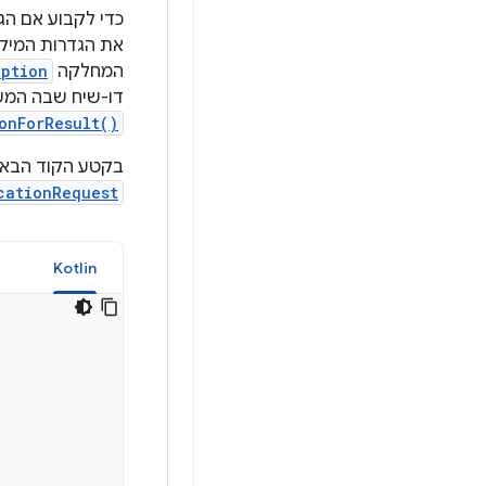
כדי לקבוע אם הג
את הגדרות המיקו
המחלקה
eption
דו-שיח שבה המש
onForResult()
בקטע הקוד הבא 
cationRequest
a
Kotlin