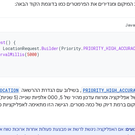
המיקום ומגדירים את הפרמטרים כמו בדוגמת הקוד הבאה:
Jav
est
()
{
=
LocationRequest
.
Builder
(
Priority
.
PRIORITY_HIGH_ACCURA
ervalMillis
(
5000
)
PRIORITY_HIGH_ACCUR
, בשילוב עם הגדרת ההרשאה
LOCATION
בקובץ מניפסט של אפ
יקום ברמת דיוק של כמה מטרים. הגישה הזו מתאימה לאפליקציות מ
עים:
אם האפליקציה ניגשת לרשת או מבצעת פעולות אחרות ארוכות טווח אחר