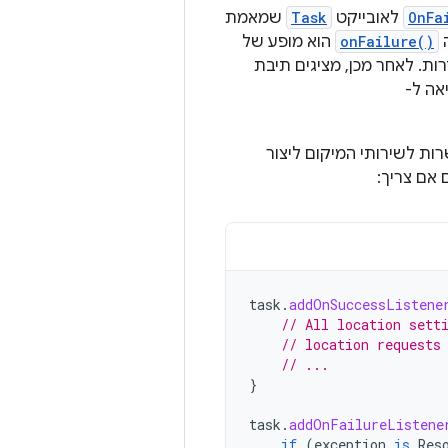
OnFa
לאובייקט
Task
שמאמת
onFailure()
הוא מופע של
ת. לאחר מכן, מציגים תיבת
אה ל-
ת לשירותי המיקום ליצור
אם צריך:
task
.
addOnSuccessListene
// All location sett
// location requests
// ...
}
task
.
addOnFailureListene
if
(
exception
is
Res