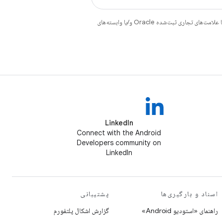
هستند. جاوا و OpenJDK علامت‌های تجاری یا علامت‌های تجاری ثبت‌شده Oracle و/یا وابسته‌های
LinkedIn
Connect with the Android
Developers community on
LinkedIn
اسناد و بارگیری‌ها
پشتیبانی
راهنمای «استودیو Android»
گزارش اشکال پلتفورم