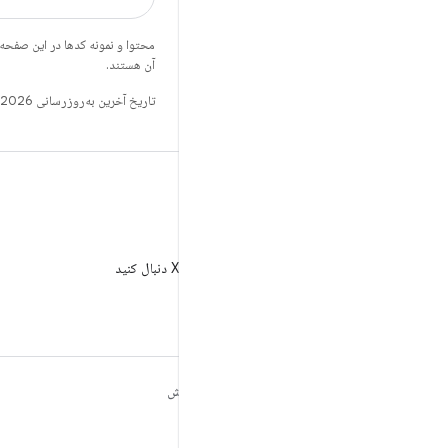
محتوا و نمونه کدها در این صفحه
آن هستند.
تاریخ آخرین به‌روزرسانی 2026-02-27 به‌وقت ساعت هماهنگ جهانی.
X
AndroidDev@ را در X دنبال کنید
مطالب بیشتر درباره
کاوش
ANDROID
بازی
Android