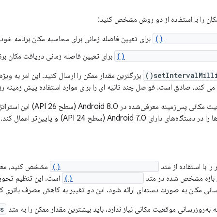
کان را با استفاده از دو روش مشخص کنید:
setIntervalMil
برای تعیین فاصله زمانی برای محاسبه مکان برنامه خود 
setMinUpdateIntervalMill
برای تعیین فاصله زمانی دریافت مکان برنا
setIntervalMillis
بزرگترین مقدار ممکن را ارسال کنید. این امر به ویژ
 می کند، صادق است. فواصل چند ثانیه ای را برای موارد استفاده پیش زمینه رز
محدودیت‌های موقعیت مکانی پس‌زمی
ارای Android 7.0 (سطح API 24) و پایین‌تر اعمال کند.
را با استفاده از متد
setMaxUpdateDelayMillis()
مشخص کنید، معمول
از بازه مشخص شده در متد
setIntervalMillis()
است. این تنظیم تحویل 
انی مکان به صورت دسته‌ای ارائه شود. این دو تغییر به کاهش مصرف باتری ک
 به به‌روزرسانی موقعیت مکانی نیاز ندارد، باید بیشترین مقدار ممکن را به متد
()