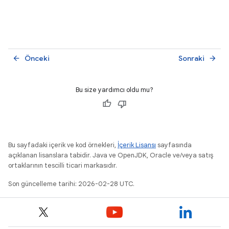
Önceki
Sonraki
arrow_back
arrow_forward
Bu size yardımcı oldu mu?
Bu sayfadaki içerik ve kod örnekleri,
İçerik Lisansı
sayfasında
açıklanan lisanslara tabidir. Java ve OpenJDK, Oracle ve/veya satış
ortaklarının tescilli ticari markasıdır.
Son güncelleme tarihi: 2026-02-28 UTC.