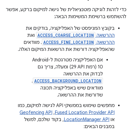
כדי לזהות לוגיקה פוטנציאלית של גישה למיקום ברקע, אפשר
להשתמש ברשימת המשימות הבאה:
בקובץ המניפסט של האפליקציה, בודקים את
ההרשאה
ACCESS_COARSE_LOCATION
ואת
ההרשאה
ACCESS_FINE_LOCATION
. מוודאים
שהאפליקציה דורשת את הרשאות המיקום האלה.
אם האפליקציה מטרגטת ל-Android
10 (רמת API ‏29) ומעלה, צריך גם
לבדוק את ההרשאה
.
ACCESS_BACKGROUND_LOCATION
מוודאים שיש באפליקציה תכונה
שדורשת את ההרשאה.
מחפשים שימוש בממשקי API לגישה למיקום, כמו
Fused Location Provider API
,‏
Geofencing API
או
LocationManager API
, בקוד שלכם, למשל
במבנים הבאים: