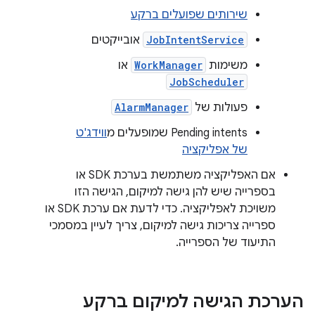
שירותים שפועלים ברקע
JobIntentService
אובייקטים
משימות
WorkManager
או
JobScheduler
פעולות של
AlarmManager
Pending intents שמופעלים מ
ווידג'ט
של אפליקציה
אם האפליקציה משתמשת בערכת SDK או
בספרייה שיש להן גישה למיקום, הגישה הזו
משויכת לאפליקציה. כדי לדעת אם ערכת SDK או
ספרייה צריכות גישה למיקום, צריך לעיין במסמכי
התיעוד של הספרייה.
הערכת הגישה למיקום ברקע