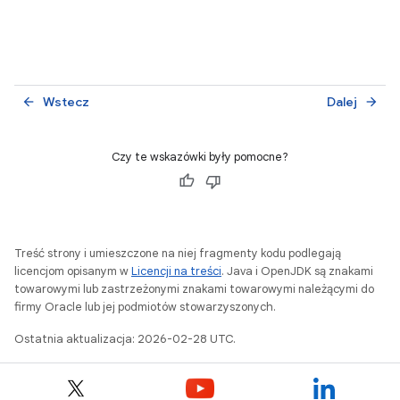
Wstecz
Dalej
arrow_back
arrow_forward
Czy te wskazówki były pomocne?
Treść strony i umieszczone na niej fragmenty kodu podlegają
licencjom opisanym w
Licencji na treści
. Java i OpenJDK są znakami
towarowymi lub zastrzeżonymi znakami towarowymi należącymi do
firmy Oracle lub jej podmiotów stowarzyszonych.
Ostatnia aktualizacja: 2026-02-28 UTC.