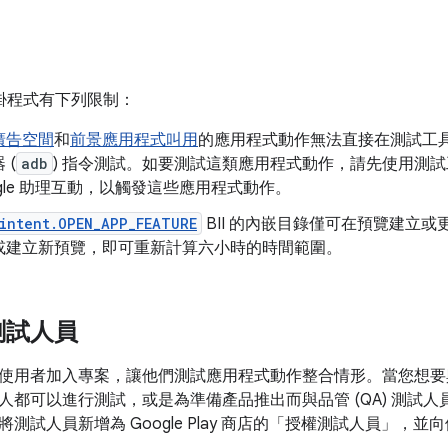
理外掛程式有下列限制：
廣告空間
和
前景應用程式叫用
的應用程式動作無法直接在測試工具中
 (
adb
) 指令測試。如要測試這類應用程式動作，請先使用測
ogle 助理互動，以觸發這些應用程式動作。
intent.OPEN_APP_FEATURE
BII 的內嵌目錄僅可在預覽建立
或建立新預覽，即可重新計算六小時的時間範圍。
測試人員
使用者加入專案，讓他們測試應用程式動作整合情形。當您想要
人都可以進行測試，或是為準備產品推出而與品管 (QA) 測試
測試人員新增為 Google Play 商店的「授權測試人員」
，並向他