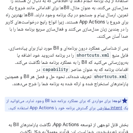
استفاده از یک برنامه انجام دهند یا اطلاعاتی که به دنبال آن هستند را
مدل‌سازی می‌کنند. به عنوان مثال، BIIها برای اقداماتی مانند شروع یک
تمرین، ارسال پیام و جستجو در یک برنامه وجود دارند. BIIها بهترین راه
برای شروع با App Actions هستند، زیرا انواع رایج درخواست‌های کاربر
را در چندین زبان مدل‌سازی می‌کنند و فعال‌سازی سریع برنامه شما را با
صدا آسان می‌کنند.
پس از شناسایی عملکرد درون برنامه‌ای و BII مورد نیاز برای پیاده‌سازی،
فایل منبع
shortcuts.xml
را در برنامه اندروید خود اضافه یا
به‌روزرسانی می‌کنید که BII را به عملکرد برنامه شما نگاشت می‌کند.
اقدامات برنامه که به عنوان عناصر
capability
در
shortcuts.xml
تعریف شده‌اند، نحوه حل و فصل هر BII و همچنین
پارامترهای استخراج شده و ارائه شده به برنامه شما را شرح می‌دهند.
توجه:
برای مواردی که برای عملکرد برنامه شما BII وجود ندارد، می‌توانید از
یک
intent سفارشی
برای گسترش برنامه خود با App Actions استفاده کنید.
بخش قابل توجهی از توسعه App Actions، نگاشت پارامترهای BII به
فرآیند تعریف‌شده‌ی شما است. این فرآیند معمولاً به شکل نگاشت