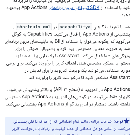
و دوباره پخش کنند. شما همچنین می‌توانید این میانبرها را در برنامه
خود با استفاده از
SDK تبلیغاتی درون برنامه‌ای
App Actions پیشنهاد
دهید.
شما با تعریف تگ‌های
<capability>
در
shortcuts.xml
،
پشتیبانی از App Actions را فعال می‌کنید. Capabilities به گوگل
می‌گوید که چگونه می‌توان با استفاده از BII به قابلیت‌های درون برنامه‌ای
شما به صورت معنایی دسترسی پیدا کرد و پشتیبانی صوتی را برای
ویژگی‌های شما فعال می‌کند. Assistant با راه‌اندازی برنامه شما به
محتوا یا عملکرد مشخص شده، اهداف کاربر را برآورده می‌کند. برای برخی
موارد استفاده، می‌توانید یک ویجت اندروید را برای نمایش در
Assistant مشخص کنید تا درخواست کاربر را برآورده کند.
App Actions در اندروید ۵ (سطح API ۲۱) و بالاتر پشتیبانی می‌شود.
کاربران فقط می‌توانند در گوشی‌های اندروید به App Actions دسترسی
داشته باشند. دستیار در اندروید گو از App Actions پشتیبانی نمی‌کند.
توجه:
اقدامات برنامه، مانند تمام اقداماتی که از اهداف داخلی پشتیبانی
می‌کنند، بر اساس عوامل مختلفی از جمله کیفیت و ارتباط با درخواست کاربر