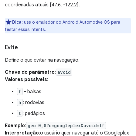
coordenadas atuais [47.6, -122.2].
Dica
:
use o
emulador do Android Automotive OS
para
testar essas intents.
Evite
Define o que evitar na navegação.
Chave do parâmetro
:
avoid
Valores possíveis
:
f
- balsas
h
: rodovias
t
: pedágios
Exemplo
:
geo:0,0?q=googleplex&avoid=tf
Interpretação
:o usuário quer navegar até o Googleplex