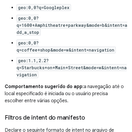
geo:0,0?q=Googleplex
geo:0,0?
q=1600+Amphitheatre+parkway&mode=b&intent=a
dd_a_stop
geo:0,0?
q=coffee+shop&mode=w&intent=navigation
geo:1.1,2.2?
q=Starbucks+on+Main+Street&mode=w&intent=na
vigation
Comportamento sugerido do app
:a navegação até o
local especificado é iniciada ou o usuário precisa
escolher entre várias opções.
Filtros de intent do manifesto
Declare o seguinte formato de intent no arquivo de