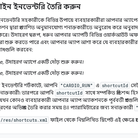
ইন ইনভেন্টরি তৈরি করুন
েনটরি সহকারীকে বিভিন্ন উপায়ে ব্যবহারকারীরা আপনার অ্যাপের বি
েশন দ্বারা প্রত্যাশিত অনুমানযোগ্য শনাক্তকারীতে অনুরোধ করে অনুব
ে। উদাহরণ স্বরূপ, ধরুন আপনার অ্যাপটি বিভিন্ন ওয়ার্কআউট অফা
করা শুরু করতে পারে এবং আপনার অ্যাপ আশা করে যে ব্যবহারকারীরা
রোধগুলি করবেন:
e, উদাহরণ অ্যাপে একটি দৌড় শুরু করুন।
e, উদাহরণ অ্যাপে একটি দৌড় শুরু করুন।
ইনভেন্টরি শর্টকাটে, আপনি
"CARDIO_RUN"
এ
shortcutId
সেট
়াম শনাক্তকারী৷ তারপরে আপনি
shortcutId
সাথে সম্পর্কিত প্রতিশব্দ হি
খন কোনও ব্যবহারকারী আপনার অ্যাপ অ্যাকশনকে পূর্ববর্তী প্রশ্নগুল
ণের অভিপ্রায় তৈরি করার সময় BII প্যারামিটারের জন্য সনাক্তকারী
/res/shortcuts.xml
ফাইল থেকে নিম্নলিখিত স্নিপেট এই ক্ষেত্রে প্