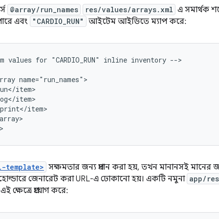
র্স
@array/run_names
res/values/arrays.xml
এ সমার্থক শব
পারে এবং
"CARDIO_RUN"
আইটেম আইডিতে ম্যাপ করে:
m values for "CARDIO_RUN" inline inventory -->

rray name="run_names">

un</item>

og</item>

print</item>

array>

l-template>
সক্ষমতার জন্য প্রদান করা হয়, তখন মানানসই মানের 
প্লেসহোল্ডারে জেনারেট করা URL-এ ঢোকানো হয়। একটি নমুনা
app/res
 ক্ষেত্রে প্রয়োগ করে: