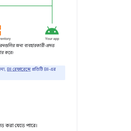
 ধরনগুলির জন্য ব্যবহারকারী-প্রদত্ত
ার করে৷
জন্য,
BII রেফারেন্সে
প্রতিটি BII-এর
য়িত করা যেতে পারে।