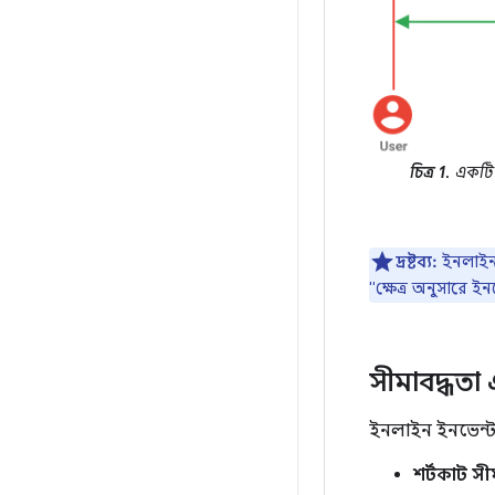
চিত্র 1.
একট
দ্রষ্টব্য:
ইনলাইন ই
"ক্ষেত্র অনুসারে ই
সীমাবদ্ধতা এ
ইনলাইন ইনভেন্টর
শর্টকাট সী