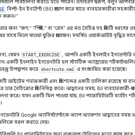
রোধগুলি পরিচালনা করতে হতে পারেন। উদাহরণ স্বরূপ, বলুন আপনার
SE
বিল্ট-ইন ইনটেন্ট (BII) প্রয়োগ করে যাতে ব্যবহারকারীরা সহকার
ু করুন।"
ণ করার জন্য "জগ," "স্প্রিন্ট," বা "রেস" এর মত বৈচিত্র সহ প্রতিটি ধরণ
াথে মিলে যাওয়া যুক্তির প্রয়োজন। সমর্থিত ওয়ার্কআউট বৃদ্ধির সাথে 
জন্য, যেমন
START_EXERCISE
, আপনি একটি ইনলাইন ইনভেন্টরি ব্
ারেন৷ একটি ইনলাইন ইনভেনটরি হল স্ট্যাটিক অ্যান্ড্রয়েড শর্টকাটগ
য়বস্তু উপস্থাপন করে
shortcuts.xml
এ সংজ্ঞায়িত করা হয়েছে।
ে একটি আইটেম শনাক্তকারী এবং প্রতিশব্দের একটি তালিকা রয়েছে যা
তার বৈচিত্র্যের প্রতিনিধিত্ব করে। আহ্বানের সময়, BII ব্যবহারকারী-প্রদ
লনা করে। যখন একটি মিল পাওয়া যায়, BII প্যারামিটারটি ম্যাচিং 
।
েনটরি Google অ্যাসিস্ট্যান্টকে অ্যাপ অ্যাকশন আহ্বানের সময় আপ
নগুলিকে সরল করতে দেয়।
িগুলি BII প্যারামিটারের জন্য লুকআপ টেবিলের মতো কাজ করে,