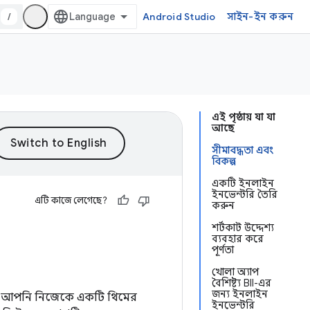
/
Android Studio
সাইন-ইন করুন
এই পৃষ্ঠায় যা যা
আছে
সীমাবদ্ধতা এবং
বিকল্প
একটি ইনলাইন
ইনভেন্টরি তৈরি
এটি কাজে লেগেছে?
করুন
শর্টকাট উদ্দেশ্য
ব্যবহার করে
পূর্ণতা
খোলা অ্যাপ
বৈশিষ্ট্য BII-এর
জন্য ইনলাইন
 তখন আপনি নিজেকে একটি থিমের
ইনভেন্টরি