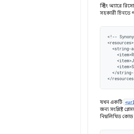
স্ট্রিং অ্যারে রিসো
সহকারী চিনতে 
<!-- Synony
<resources>

  <string-a
    <item>R
    <item>J
    <item>S
  </string-
যখন একটি
<ur
জন্য সংশ্লিষ্ট 
নিম্নলিখিত কোড এই