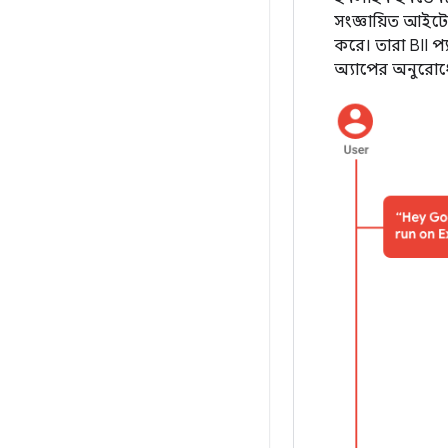
সংজ্ঞায়িত আইটেম
করে। তারা BII প
অ্যাপের অনুরোধ