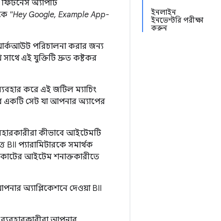
 ফিটনেস অ্যাপটি
ইনলাইন
ীকে
"Hey Google, Example App-
ইনভেন্টরি পরীক্ষা
করুন
ের ওয়ার্কআউট পরিচালনা করার জন্য
সাথে এই যুক্তিটি দ্রুত কষ্টকর
যবহার করে এই জটিল ম্যাচিং
ুলির একটি সেট যা আপনার অ্যাপের
 ব্যবহারকারীরা কীভাবে আইটেমটি
ত্ত BII প্যারামিটারকে সমার্থক
শর্টকাটের আইটেম শনাক্তকারীতে
নার অ্যাপ্লিকেশনে দেওয়া BII
 ব্যবহারকারীরা আপনার