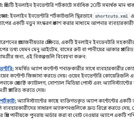
া:
প্রতিটি ইনলাইন ইনভেন্টরি শর্টকাটে সর্বাধিক 20টি সমার্থক মান থ
জ্ঞা:
ইনলাইন ইনভেন্টরি শর্টকাটগুলি স্থিরভাবে
shortcuts.xml
এ 
াপের একটি নতুন সংস্করণ প্রকাশ করার মাধ্যমে আপনার ব্যবহারকা
ারেশনের প্রয়োজনীয়তার প্রেক্ষিতে, একটি ইনলাইন ইনভেনটরি সহকার
যাপের তথ্য যেমন মেনু আইটেম, বাসের রুট বা পানীয়ের আকার প্রসারিত
ামগ্রীর জন্য, এই বিকল্পগুলি বিবেচনা করুন:
েন্টরি:
সমর্থিত অ্যাপ কন্টেন্ট শনাক্তকারীর সাথে ব্যবহারকারীর ক
য়েব কন্টেন্ট জিজ্ঞাসা করতে দেয়। ওয়েব ইনভেন্টরি কোয়েরিগুলি 
নাকে প্রোডাক্ট ক্যাটালগ, সোশ্যাল মিডিয়া পোস্ট এবং অ্যাসিস্ট্যা
মগ্রী প্রসারিত করতে দেয়।
শর্টকাট:
অ্যাসিস্ট্যান্টের কাছে ব্যক্তিগতকৃত অ্যাপ কন্টেন্টের একটি
ি ব্যবহারকারীদের সাধারণ অ্যাকশনগুলিকে দ্রুত রিপ্লে করতে দেয়, 
 প্রিয় পানীয়কে পুনরায় অর্ডার করা বা নোট নেওয়ার অ্যাপে একটি 