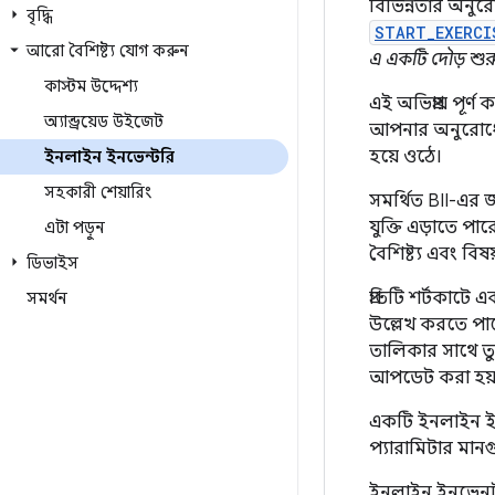
বিভিন্নতার অনু
বৃদ্ধি
START_EXERCI
আরো বৈশিষ্ট্য যোগ করুন
এ একটি দৌড় শুর
কাস্টম উদ্দেশ্য
এই অভিপ্রায় পূর্
অ্যান্ড্রয়েড উইজেট
আপনার অনুরোধের স
হয়ে ওঠে।
ইনলাইন ইনভেন্টরি
সহকারী শেয়ারিং
সমর্থিত BII-এর 
যুক্তি এড়াতে প
এটা পড়ুন
বৈশিষ্ট্য এবং বিষ
ডিভাইস
প্রতিটি শর্টকাট
সমর্থন
উল্লেখ করতে পারে 
তালিকার সাথে তু
আপডেট করা হয়
একটি ইনলাইন ইনভ
প্যারামিটার মা
ইনলাইন ইনভেনটর