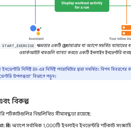
ি
ক্ষমতার একটি ফ্লো ডায়াগ্রাম যা অ্যাপে সমর্থিত ব্যায়ামের
START_EXERCISE
ওয়ার্কআউট নামগুলি ব্যাখ্যা করতে একটি ইনলাইন ইনভেন্টরি ব্যবহ
নভেন্টরি নির্দিষ্ট BII-এর নির্দিষ্ট প্যারামিটার দ্বারা সমর্থিত। বিশদ বিবরণের 
নভেন্টরি উপলব্ধতা" বিভাগে পড়ুন।
বং বিকল্প
ি শর্টকাটগুলির নিম্নলিখিত সীমাবদ্ধতা রয়েছে:
মা:
প্রতি অ্যাপে সর্বাধিক 1,000টি ইনলাইন ইনভেন্টরি শর্টকাট সংজ্ঞা