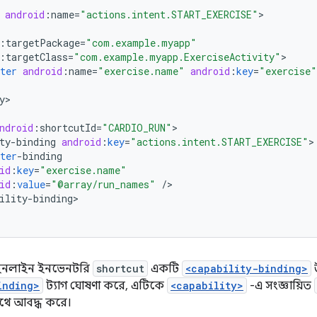
android
:
name
=
"actions.intent.START_EXERCISE"
:
targetPackage
=
"com.example.myapp"
:
targetClass
=
"com.example.myapp.ExerciseActivity"
ter
android
:
name
=
"exercise.name"
android
:
key
=
"exercise"
y
>

ndroid
:
shortcutId
=
"CARDIO_RUN"
ty
-
binding
android
:
key
=
"actions.intent.START_EXERCISE"
ter
-
binding
id
:
key
=
"exercise.name"
id
:
value
=
"@array/run_names"
/
ility
-
binding
>

য়, ইনলাইন ইনভেনটরি
shortcut
একটি
<capability-binding>
inding>
ট্যাগ ঘোষণা করে, এটিকে
<capability>
-এ সংজ্ঞায়িত
াথে আবদ্ধ করে।