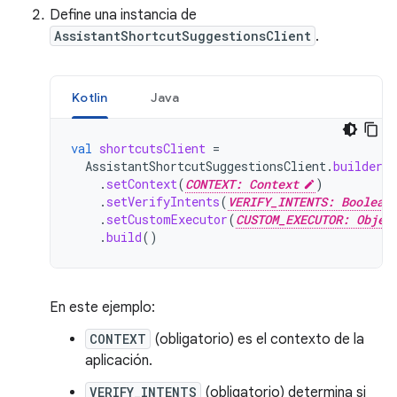
Define una instancia de
AssistantShortcutSuggestionsClient
.
Kotlin
Java
val
shortcutsClient
=
AssistantShortcutSuggestionsClient
.
builder
(
.
setContext
(
CONTEXT: Context
)
.
setVerifyIntents
(
VERIFY_INTENTS: Boolean
.
setCustomExecutor
(
CUSTOM_EXECUTOR: Objec
.
build
()
En este ejemplo:
CONTEXT
(obligatorio) es el contexto de la
aplicación.
VERIFY_INTENTS
(obligatorio) determina si