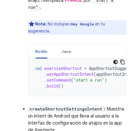
atajo, reemplaza
PHRASE
por
"start a
run"
.
Nota:
No incluyas
en tu
Hey Google
sugerencia.
Kotlin
Java
val
exerciseShortcut
=
AppShortcutSuggest
.
setAppShortcutIntent
(
appShortcutInt
.
setCommand
(
"start a run"
)
.
build
()
createShortcutSettingsIntent
:
Muestra
un intent de Android que lleva al usuario a la
interfaz de configuración de atajos en la app
de Asistente.