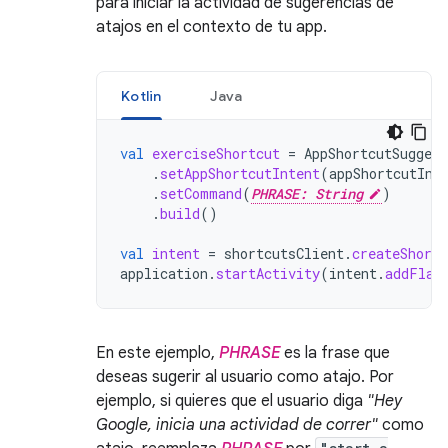
para iniciar la actividad de sugerencias de
atajos en el contexto de tu app.
Kotlin
Java
val
exerciseShortcut
=
AppShortcutSuggest
.
setAppShortcutIntent
(
appShortcutInt
.
setCommand
(
PHRASE: String
)
.
build
()
val
intent
=
shortcutsClient
.
createShortc
application
.
startActivity
(
intent
.
addFlag
En este ejemplo,
PHRASE
es la frase que
deseas sugerir al usuario como atajo. Por
ejemplo, si quieres que el usuario diga
"Hey
Google, inicia una actividad de correr"
como