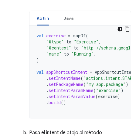
Kotlin
Java
val
exercise
=
mapOf
(
"@type"
to
"Exercise"
,
"@context"
to
"http://schema.googlea
"name"
to
"Running"
,
)
val
appShortcutIntent
=
AppShortcutIntent
.
setIntentName
(
"actions.intent.START
.
setPackageName
(
"my.app.package"
)
.
setIntentParamName
(
"exercise"
)
.
setIntentParamValue
(
exercise
)
.
build
()
Pasa el intent de atajo al método