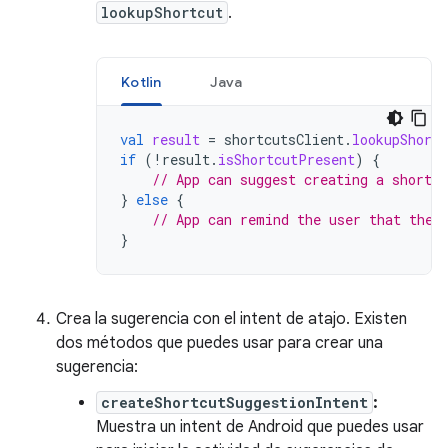
lookupShortcut
.
Kotlin
Java
val
result
=
shortcutsClient
.
lookupShortc
if
(
!
result
.
isShortcutPresent
)
{
// App can suggest creating a shortcu
}
else
{
// App can remind the user that they
}
Crea la sugerencia con el intent de atajo. Existen
dos métodos que puedes usar para crear una
sugerencia:
createShortcutSuggestionIntent
:
Muestra un intent de Android que puedes usar