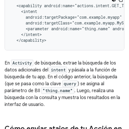
<capability
<parameter
android:name="thing.name"
androi
En
Activity
de búsqueda, extrae la búsqueda de los
datos adicionales del
intent
y pásala a la función de
búsqueda de tu app. En el código anterior, la búsqueda
(que se pasa como la clave
query
) se asigna al
parámetro de BII
"thing.name"
. Luego, realiza una
búsqueda con la consulta y muestra los resultados en la
interfaz de usuario.
Cómo enviar atajos de tu Acción en