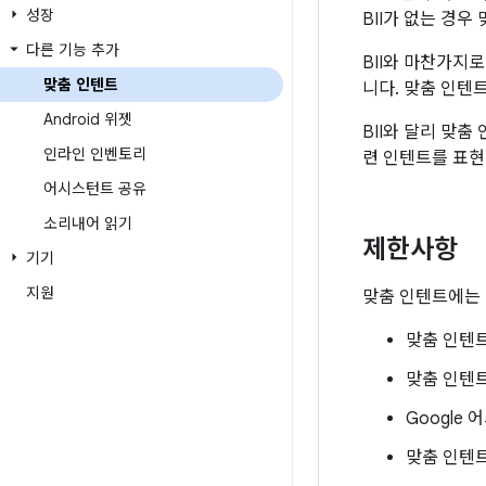
성장
BII가 없는 경
다른 기능 추가
BII와 마찬가지
맞춤 인텐트
니다. 맞춤 인텐
Android 위젯
BII와 달리 맞
인라인 인벤토리
련 인텐트를 표현
어시스턴트 공유
소리내어 읽기
제한사항
기기
지원
맞춤 인텐트에는 
맞춤 인텐
맞춤 인텐트
Google
맞춤 인텐트