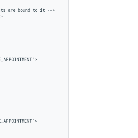
uts
are
bound
to
it