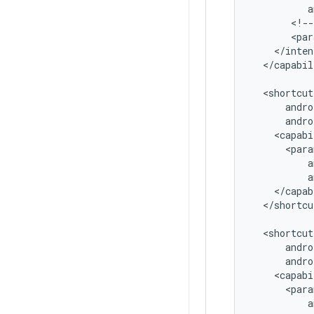
a
<!--
<par
</capabil
andro
<capabi
a
</shortcu
andro
<capabi