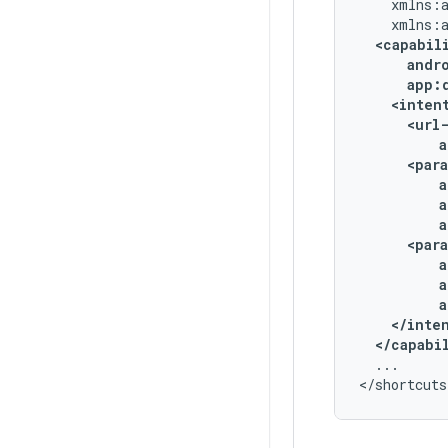
<inten
a
a
a
</capabi
...
