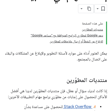
على هذه الصفحة
منتديات المطوّرين
دعم Google لمطوّري البرامج المتوافقة مع "مساعد Google"
الإبلاغ عن الخطأ أو إرسال ملاحظات للمطوّرين
يمكن العثور أدناه على موارد لأسئلة التطوير والإبلاغ عن المشكلات والبقاء
على اتصال بالمجتمع.
منتديات المطوّرين
إذا كانت لديك سؤال أو عطل، فإن منتديات المطوّرين لدينا هي أفضل
الأماكن للحصول على إجابات من مطوّري برامج مهام التطبيقات الآخرين:
Stack Overflow
للحصول على مساعدة بشأن