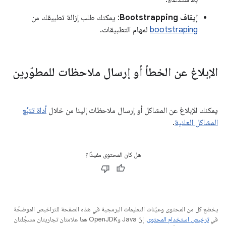
إيقاف Bootstrapping
: يمكنك طلب إزالة تطبيقك من
bootstraping
لمهام التطبيقات.
الإبلاغ عن الخطأ أو إرسال ملاحظات للمطوّرين
يمكنك الإبلاغ عن المشاكل أو إرسال ملاحظات إلينا من خلال
أداة تتبُّع
المشاكل العلنية
.
هل كان المحتوى مفيدًا؟
يخضع كل من المحتوى وعيّنات التعليمات البرمجية في هذه الصفحة للتراخيص الموضحّة
في
ترخيص استخدام المحتوى
. إنّ Java وOpenJDK هما علامتان تجاريتان مسجَّلتان