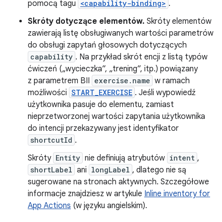
pomocą tagu
<capability-binding>
.
Skróty dotyczące elementów.
Skróty elementów
zawierają listę obsługiwanych wartości parametrów
do obsługi zapytań głosowych dotyczących
capability
. Na przykład skrót encji z listą typów
ćwiczeń („wycieczka”, „trening”, itp.) powiązany
z parametrem BII
exercise.name
w ramach
możliwości
START_EXERCISE
. Jeśli wypowiedź
użytkownika pasuje do elementu, zamiast
nieprzetworzonej wartości zapytania użytkownika
do intencji przekazywany jest identyfikator
shortcutId
.
Skróty
Entity
nie definiują atrybutów
intent
,
shortLabel
ani
longLabel
, dlatego nie są
sugerowane na stronach aktywnych. Szczegółowe
informacje znajdziesz w artykule
Inline inventory for
App Actions
(w języku angielskim).