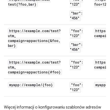
test{?foo
,
bar}
"123"
foo=123
"bar":
"456"
https:
/
/
example
.
com
/
test?
"foo":
https:
/
utm
_
"123"
campaig
campaign=appactions{&foo
,
"bar":
bar}
"456"
https:
/
/
example
.
com
/
test?
"foo":
https:
/
utm
_
"123"
campaig
campaign=appactions{#foo}
myapp:
/
/
example
/
{foo}
"foo":
myapp:
/
"123"
Więcej informacji o konfigurowaniu szablonów adresów