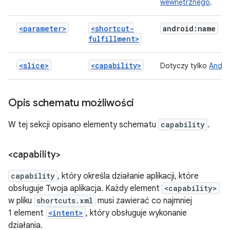
wewnętrznego
.
<parameter>
<shortcut-
android:name
fulfillment>
<slice>
<capability>
Dotyczy tylko
Androi
Opis schematu możliwości
W tej sekcji opisano elementy schematu
capability
.
<capability>
capability
, który określa działanie aplikacji, które
obsługuje Twoja aplikacja. Każdy element
<capability>
w pliku
shortcuts.xml
musi zawierać co najmniej
1 element
<intent>
, który obsługuje wykonanie
działania.