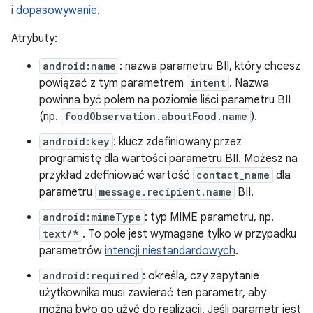
i dopasowywanie
.
Atrybuty:
android:name
: nazwa parametru BII, który chcesz
powiązać z tym parametrem
intent
. Nazwa
powinna być polem na poziomie liści parametru BII
(np.
foodObservation.aboutFood.name
).
android:key
: klucz zdefiniowany przez
programistę dla wartości parametru BII. Możesz na
przykład zdefiniować wartość
contact_name
dla
parametru
message.recipient.name
BII.
android:mimeType
: typ MIME parametru, np.
text/*
. To pole jest wymagane tylko w przypadku
parametrów
intencji niestandardowych
.
android:required
: określa, czy zapytanie
użytkownika musi zawierać ten parametr, aby
można było go użyć do realizacji. Jeśli parametr jest