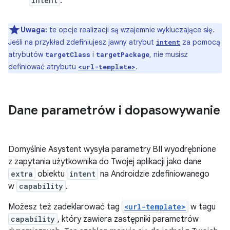
intent
.
Uwaga:
te opcje realizacji są wzajemnie wykluczające się.
Jeśli na przykład zdefiniujesz jawny atrybut
za pomocą
intent
atrybutów
i
, nie musisz
targetClass
targetPackage
definiować atrybutu
.
<url-template>
Dane parametrów i dopasowywanie
Domyślnie Asystent wysyła parametry BII wyodrębnione
z zapytania użytkownika do Twojej aplikacji jako dane
extra
obiektu
intent
na Androidzie zdefiniowanego
w
capability
.
Możesz też zadeklarować tag
<url-template>
w tagu
capability
, który zawiera zastępniki parametrów