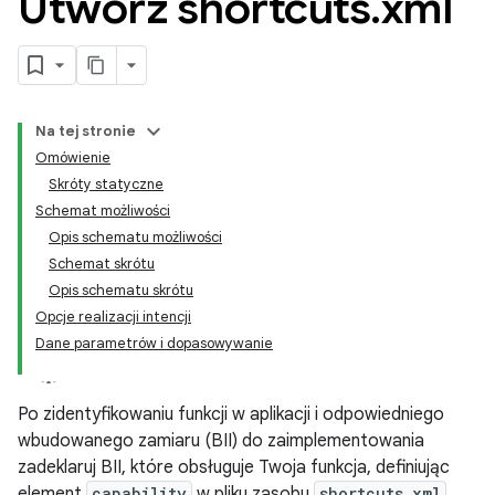
Utwórz shortcuts
.
xml
Na tej stronie
Omówienie
Skróty statyczne
Schemat możliwości
Opis schematu możliwości
Schemat skrótu
Opis schematu skrótu
Opcje realizacji intencji
Dane parametrów i dopasowywanie
Po zidentyfikowaniu funkcji w aplikacji i odpowiedniego
wbudowanego zamiaru (BII) do zaimplementowania
zadeklaruj BII, które obsługuje Twoja funkcja, definiując
element
capability
w pliku zasobu
shortcuts.xml
.