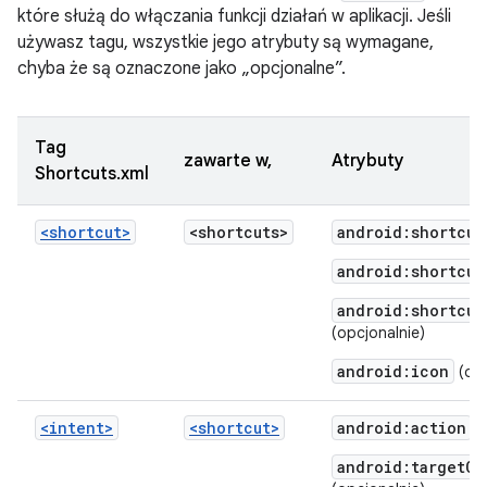
które służą do włączania funkcji działań w aplikacji. Jeśli
używasz tagu, wszystkie jego atrybuty są wymagane,
chyba że są oznaczone jako „opcjonalne”.
Tag
zawarte w,
Atrybuty
Shortcuts.xml
<shortcut>
<shortcuts>
android:shortcut
android:shortcut
android:shortcut
(opcjonalnie)
android:icon
(opc
<intent>
<shortcut>
android:action
android:targetCl