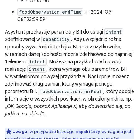
06T00:00:00"
foodObservation.endTime
= "2024-09-
06T23:59:59"
Asystent przekazuje parametry BII do usługi
intent
zdefiniowanej w
capability
. Aby uwzględnić różne
sposoby wywołania interfejsu BII przez użytkownika,
w ramach danej zdolności można zdefiniować co najmniej
1 element
intent
. Możesz na przykład zdefiniować
realizację
intent
, która wymaga obu parametrów BII
w wymienionym powyżej przykładzie. Następnie możesz
zdefiniować drugi zamiar, który wymaga jednego
parametru BII,
foodObservation.forMeal
, który podaje
informacje o wszystkich posiłkach w określonym dniu, np.
„OK Google, poproś Aplikację X, aby dowiedzieć się, co
jadłem na obiad”
.
Uwaga:
w przypadku każdego
wymagana jest
capability