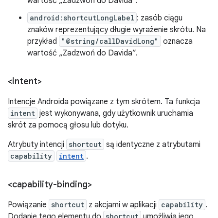
wartość „Zadzwoń do Davida”.
android:shortcutLongLabel
: zasób ciągu
znaków reprezentujący długie wyrażenie skrótu. Na
przykład
"@string/callDavidLong"
oznacza
wartość „Zadzwoń do Davida”.
<intent>
Intencje Androida powiązane z tym skrótem. Ta funkcja
intent
jest wykonywana, gdy użytkownik uruchamia
skrót za pomocą głosu lub dotyku.
Atrybuty intencji
shortcut
są identyczne z atrybutami
capability
intent
.
<capability-binding>
Powiązanie
shortcut
z akcjami w aplikacji
capability
.
Dodanie tego elementu do
shortcut
umożliwia jego