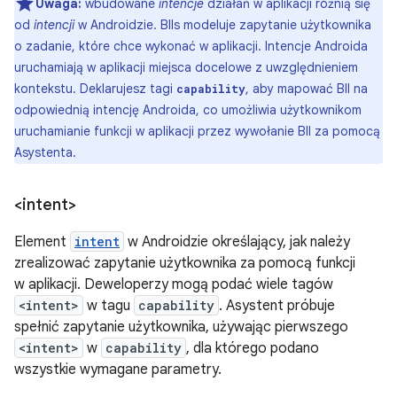
Uwaga:
wbudowane
intencje
działań w aplikacji różnią się
od
intencji
w Androidzie. BIIs modeluje zapytanie użytkownika
o zadanie, które chce wykonać w aplikacji. Intencje Androida
uruchamiają w aplikacji miejsca docelowe z uwzględnieniem
kontekstu. Deklarujesz tagi
, aby mapować BII na
capability
odpowiednią intencję Androida, co umożliwia użytkownikom
uruchamianie funkcji w aplikacji przez wywołanie BII za pomocą
Asystenta.
<intent>
Element
intent
w Androidzie określający, jak należy
zrealizować zapytanie użytkownika za pomocą funkcji
w aplikacji. Deweloperzy mogą podać wiele tagów
<intent>
w tagu
capability
. Asystent próbuje
spełnić zapytanie użytkownika, używając pierwszego
<intent>
w
capability
, dla którego podano
wszystkie wymagane parametry.