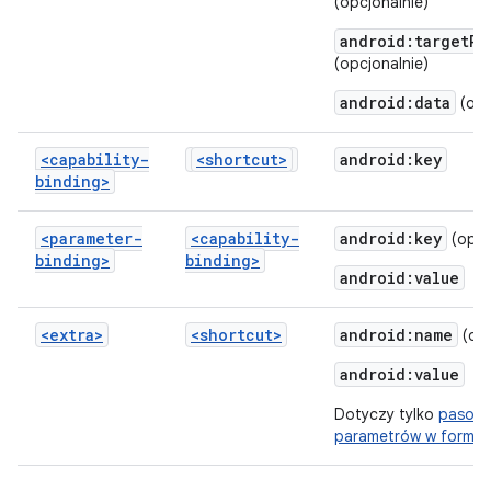
(opcjonalnie)
android:targetPa
(opcjonalnie)
android:data
(opc
<capability-
<shortcut>
android:key
binding>
<parameter-
<capability-
android:key
(opcj
binding>
binding>
android:value
<extra>
<shortcut>
android:name
(opc
android:value
Dotyczy tylko
pasowa
parametrów w formie 