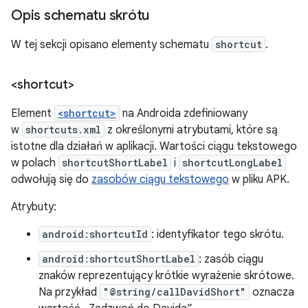
Opis schematu skrótu
W tej sekcji opisano elementy schematu
shortcut
.
<shortcut>
Element
<shortcut>
na Androida zdefiniowany
w
shortcuts.xml
z określonymi atrybutami, które są
istotne dla działań w aplikacji. Wartości ciągu tekstowego
w polach
shortcutShortLabel
i
shortcutLongLabel
odwołują się do
zasobów ciągu tekstowego
w pliku APK.
Atrybuty:
android:shortcutId
: identyfikator tego skrótu.
android:shortcutShortLabel
: zasób ciągu
znaków reprezentujący krótkie wyrażenie skrótowe.
Na przykład
"@string/callDavidShort"
oznacza