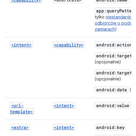
app:queryPatter
tylko
niestandardow
odbiorców o podob
zamiarach
)
<intent>
<capability>
android:action
(
android:targetC
(opcjonalnie)
android:targetP
(opcjonalnie)
android:data
(op
<url-
<intent>
android:value
template>
<extra>
<intent>
android:key