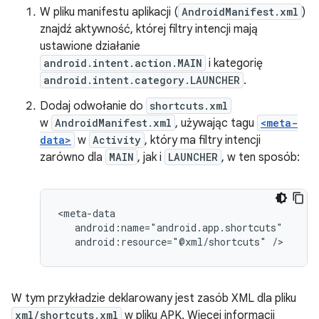
W pliku manifestu aplikacji (
AndroidManifest.xml
)
znajdź aktywność, której filtry intencji mają
ustawione działanie
android.intent.action.MAIN
i kategorię
android.intent.category.LAUNCHER
.
Dodaj odwołanie do
shortcuts.xml
w
AndroidManifest.xml
, używając tagu
<meta-
data>
w
Activity
, który ma filtry intencji
zarówno dla
MAIN
, jak i
LAUNCHER
, w ten sposób:
android:resource="@xml/shortcuts"
W tym przykładzie deklarowany jest zasób XML dla pliku
xml/shortcuts.xml
w pliku APK. Więcej informacji