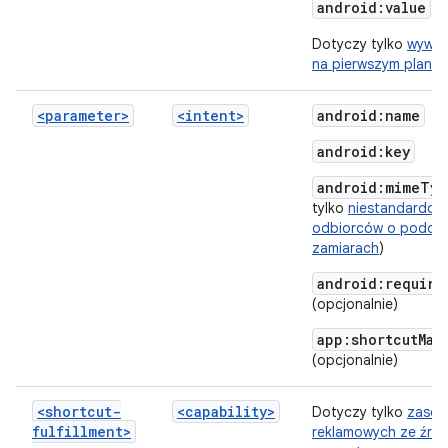
android:value
Dotyczy tylko
wywoła
na pierwszym planie
.
<parameter>
<intent>
android:name
android:key
android:mimeTyp
tylko
niestandardow
odbiorców o podob
zamiarach
)
android:require
(opcjonalnie)
app:shortcutMat
(opcjonalnie)
<shortcut-
<capability>
Dotyczy tylko
zaso
fulfillment>
reklamowych ze źród