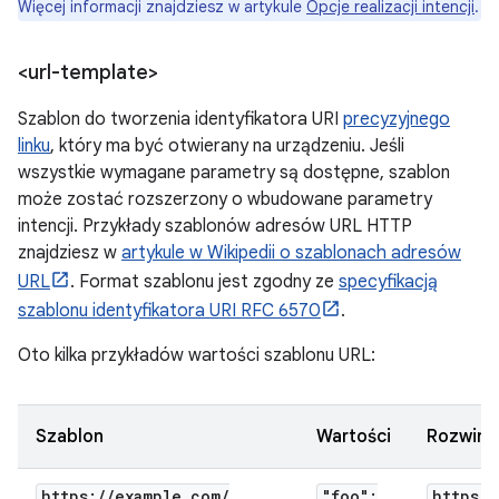
Więcej informacji znajdziesz w artykule
Opcje realizacji intencji
.
<url-template>
Szablon do tworzenia identyfikatora URI
precyzyjnego
linku
, który ma być otwierany na urządzeniu. Jeśli
wszystkie wymagane parametry są dostępne, szablon
może zostać rozszerzony o wbudowane parametry
intencji. Przykłady szablonów adresów URL HTTP
znajdziesz w
artykule w Wikipedii o szablonach adresów
URL
. Format szablonu jest zgodny ze
specyfikacją
szablonu identyfikatora URI RFC 6570
.
Oto kilka przykładów wartości szablonu URL:
Szablon
Wartości
Rozwini
https:
/
/
example
.
com
/
"foo":
https:
/