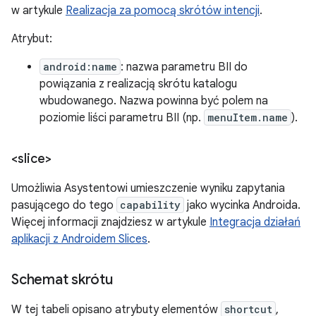
w artykule
Realizacja za pomocą skrótów intencji
.
Atrybut:
android:name
: nazwa parametru BII do
powiązania z realizacją skrótu katalogu
wbudowanego. Nazwa powinna być polem na
poziomie liści parametru BII (np.
menuItem.name
).
<slice>
Umożliwia Asystentowi umieszczenie wyniku zapytania
pasującego do tego
capability
jako wycinka Androida.
Więcej informacji znajdziesz w artykule
Integracja działań
aplikacji z Androidem Slices
.
Schemat skrótu
W tej tabeli opisano atrybuty elementów
shortcut
,