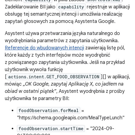
Zadeklarowanie BII jako
capability
rejestruje w aplikacji
obsługę tej semantycznej intencji i umożliwia realizację
zapytań głosowych za pomocą Asystenta Google.
Asystent używa przetwarzania języka naturalnego do
wyodrębniania parametrów z zapytania użytkownika.
Referencje do wbudowanych intencji
zawierają listę pól,
które każdy z tych interfejsów może wyodrębnić
z powiązanego zapytania użytkownika. Jeśli na przykład
użytkownik wywoła funkcję
[
actions.intent.GET_FOOD_OBSERVATION
][] w aplikacji,
mówiąc
„OK Google, zapytaj Aplikację X, co jadłem na
obiad w ostatni piątek”
, Asystent wyodrębnia z prośby
użytkownika te parametry BII:
foodObservation.forMeal
=
"https://schema.googleapis.com/MealTypeLunch"
foodObservation.startTime
= "2024-09-