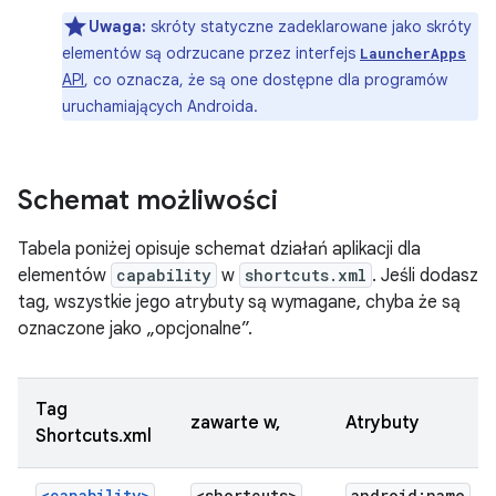
Uwaga:
skróty statyczne zadeklarowane jako skróty
elementów są odrzucane przez interfejs
LauncherApps
API
, co oznacza, że są one dostępne dla programów
uruchamiających Androida.
Schemat możliwości
Tabela poniżej opisuje schemat działań aplikacji dla
elementów
capability
w
shortcuts.xml
. Jeśli dodasz
tag, wszystkie jego atrybuty są wymagane, chyba że są
oznaczone jako „opcjonalne”.
Tag
zawarte w,
Atrybuty
Shortcuts.xml
<capability>
<shortcuts>
android:name