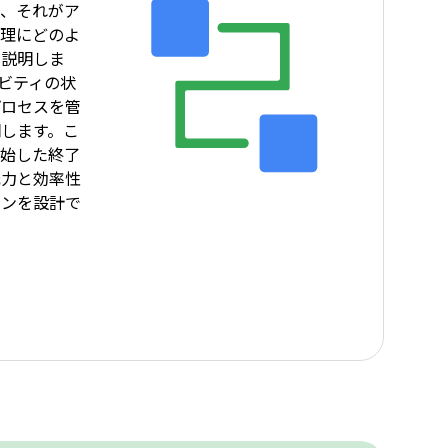
と、それがア
管理にどのよ
て説明しま
ビティの状
プロセスを管
します。こ
開始した終了
元力と効率性
ョンを設計で