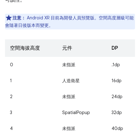
注意：
Android XR 目前為開發人員預覽版。空間高度層級可能
會隨著日後版本而變更。
空間海拔高度
元件
DP
0
未指派
.1dp
1
人造衛星
16dp
2
未指派
24dp
3
SpatialPopup
32dp
4
未指派
40dp