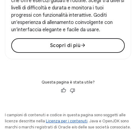
che offre esercizi guidati e routine. Scegli tra diversi
livelli di difficoltà e durata e monitora i tuoi
progressi con funzionalità interattive. Goditi
un'esperienza di allenamento coinvolgente con
un'interfaccia elegante e facile da usare.
arrow_forward
Scopri di più
Questa pagina è stata utile?
I campioni di contenuti e codice in questa pagina sono soggetti alle
licenze descritte nella
Licenza per i contenuti
. Java e OpenJDK sono
marchi o marchi registrati di Oracle e/o delle sue società consociate.