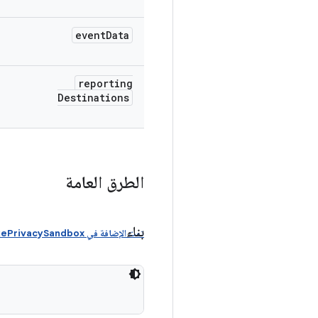
event
Data
reporting
Destinations
الطرق العامة
بناء
تمت الإضافة في Android UpsideDownCakePrivacySandbox