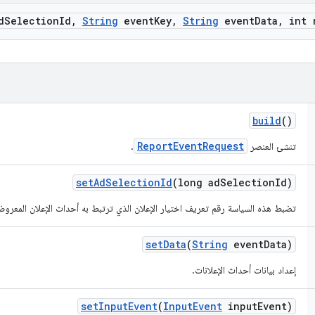
d
Selection
Id
,
String
event
Key
,
String
event
Data
,
int 
build
()
ReportEventRequest
تنشئ العنصر
.
set
Ad
Selection
Id
(long ad
Selection
Id)
تضبط هذه السياسة رقم تعريف اختيار الإعلان الذي ترتبط به أحداث الإعلان المعرو
set
Data
(
String
event
Data)
إعداد بيانات أحداث الإعلانات.
set
Input
Event
(
Input
Event
input
Event)