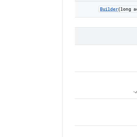
Builder
(long a
ض.