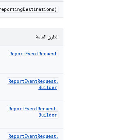
reporting
Destinations)
الطرق العامة
Report
Event
Request
Report
Event
Request
.
Builder
Report
Event
Request
.
Builder
Report
Event
Request
.