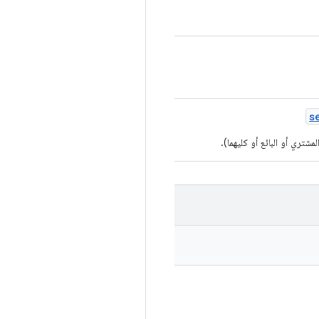
s
شتري أو البائع أو كليهما).