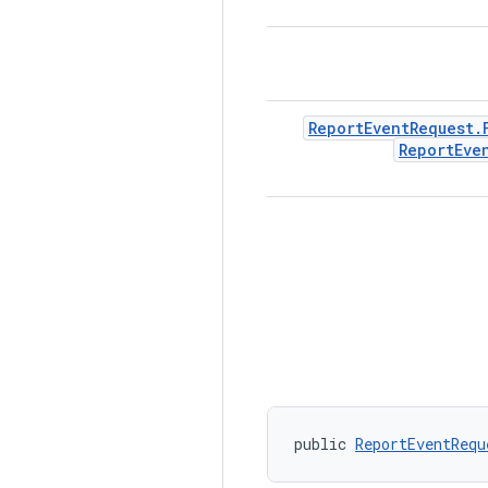
Report
Event
Request
.
Report
Eve
public 
ReportEventRequ