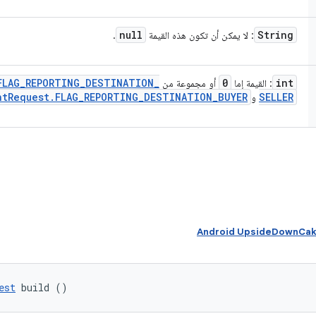
null
String
: لا يمكن أن تكون هذه القيمة
.
FLAG
_
REPORTING
_
DESTINATION
_
0
int
: القيمة إما
أو مجموعة من
nt
Request
.
FLAG
_
REPORTING
_
DESTINATION
_
BUYER
SELLER
و
est
 build ()